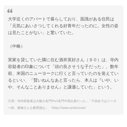
大学近くのアパートで暮らしており、面識がある住民は
「元気にあいさつしてくれる好青年だったのに。女性の姿
は見たことがない」と驚いていた。
（中略）
実家を貸していた隣に住む酒井英好さん（９０）は、寺内
容疑者の印象について「頭の良さそうな子だった」。数年
前、米国のニューヨークに行くと言っていたのを覚えてい
るといい、「賢いねんなあと言ったら、本人は『いや、い
や、そんなことありません』と謙遜していた」という。
引用：寺内容疑者は大阪の名門中の名門中高出身だった…「子供会ではリーダ
ー的、親御さんも教育熱心」 https://www.sankei.com/