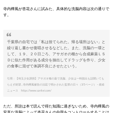
寺内樺風が杏花さんに試みた、具体的な洗脳内容は次の通りで
す。
千葉県の自宅では「私は捨てられた。帰る場所はない」と
繰り返し書かせ復唱させるなどした。また、洗脳の一環と
して、１９、２０日ごろ、アサガオの種から合成麻薬ＬＳ
Ｄに似た作用がある成分を抽出してドラッグを作り、少女
の食事に混ぜて体調不良にさせたという。
引用：【埼玉少女誘拐】アサガオ種の薬で洗脳、少女は一時脱出も話聞いても
らえず絶望…寺内樺風被告の法廷で明かされた監禁の日々（3/5ページ） – 産経
ニュース https://www.sankei.com/
ただ、所詮は本で読んで得た知識に過ぎないため、寺内樺風の
安直な洗脳によって杏花さんの自我をコントロールすることは