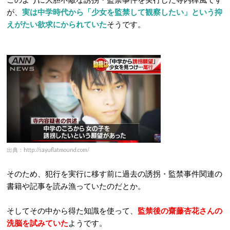
が、
実は中学時代から「少女を監禁して観察したい」という抑
えがたい欲求にかられていた
そうです。
出典：http://sayuflatmound.com/
そのため、犯行を実行に移す前に過去の誘拐・監禁事件関連の
書籍や記事を読み漁っていたのだとか。
そしてその中から得た知識を使って、
監禁後の齋藤杏花さんの
洗脳を試みていた
ようです。