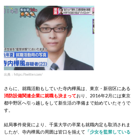
出典：https://twitter.com/
さらに、就職活動もしていた寺内樺風は、東京・新宿区にある
消防設備関連企業に就職も決まって
おり、2016年2月には東京
都中野区へ引っ越しをして新生活の準備まで始めていたそうで
す。
結局事件発覚により、千葉大学の卒業も就職内定も取消されま
したが、寺内樺風の周囲は皆口を揃えて
「少女を監禁している