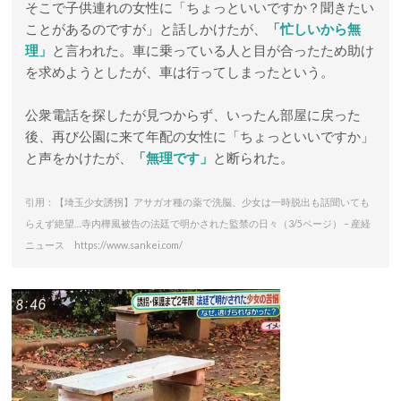
そこで子供連れの女性に「ちょっといいですか？聞きたい
ことがあるのですが」と話しかけたが、
「忙しいから無
理」
と言われた。車に乗っている人と目が合ったため助け
を求めようとしたが、車は行ってしまったという。
公衆電話を探したが見つからず、いったん部屋に戻った
後、再び公園に来て年配の女性に「ちょっといいですか」
と声をかけたが、
「無理です」
と断られた。
引用：【埼玉少女誘拐】アサガオ種の薬で洗脳、少女は一時脱出も話聞いても
らえず絶望…寺内樺風被告の法廷で明かされた監禁の日々（3/5ページ） – 産経
ニュース https://www.sankei.com/