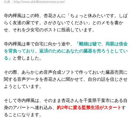
出典：http://www.akb48matomemory.com/
寺内樺風はこの時、杏花さんに「ちょっと休みたいです。しば
らく友達の家です。さがさないでください」とのメモを書か
せ、それを少女宅のポストに投函しています。
寺内樺風は車で自宅に向かう途中、
「離婚は嘘で、両親は借金
を背負っており、返済のためにあなたの臓器を売ろうとしてい
る」
と脅しました。
その際、あらかじめ音声合成ソフトで作っておいた臓器売買に
関する音声データを杏花さんに聞かせて、自分の話を信じさせ
ようとしています。
そして寺内樺風は、そのまま杏花さんを千葉県千葉市にある自
身のアパートへ連れ込み、
約2年に渡る監禁生活がスタート
す
ることになります。