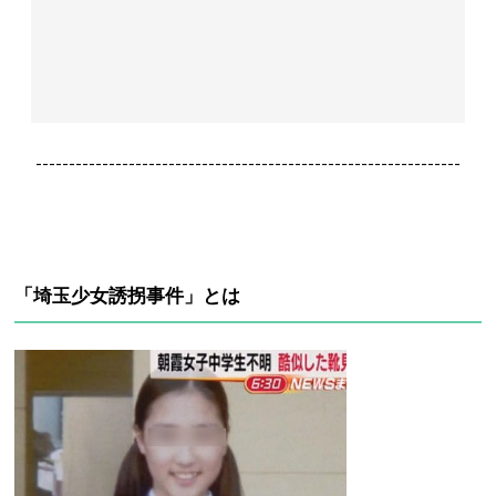
----------------------------------------------------------------
「埼玉少女誘拐事件」とは