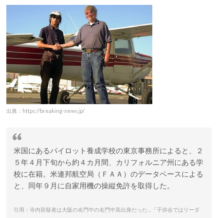
出典：https://breaking-news.jp/
米国にあるパイロット養成学校の東京事務所によると、２
５年４月下旬から約４カ月間、カリフォルニア州にある学
校に在籍。米連邦航空局（ＦＡＡ）のデータベースによる
と、同年９月に自家用機の操縦免許を取得した。
引用：寺内容疑者は大阪の名門中の名門中高出身だった…「子供会ではリーダ