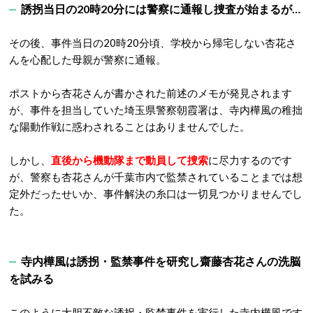
誘拐当日の20時20分には警察に通報し捜査が始まるが…
その後、事件当日の20時20分頃、学校から帰宅しない杏花さ
んを心配した母親が警察に通報。
ポストから杏花さんが書かされた前述のメモが発見されます
が、事件を担当していた埼玉県警察朝霞署は、寺内樺風の稚拙
な陽動作戦に惑わされることはありませんでした。
しかし、
直後から機動隊まで動員して捜索
に尽力するのです
が、警察も杏花さんが千葉市内で監禁されていることまでは想
定外だったせいか、事件解決の糸口は一切見つかりませんでし
た。
寺内樺風は誘拐・監禁事件を研究し齋藤杏花さんの洗脳
を試みる
このように大胆不敵な誘拐・監禁事件を実行した寺内樺風です