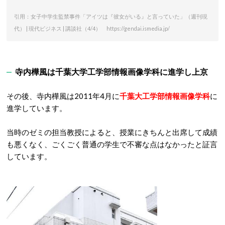
引用：女子中学生監禁事件「アイツは『彼女がいる』と言っていた」（週刊現
代） | 現代ビジネス | 講談社（4/4） https://gendai.ismedia.jp/
寺内樺風は千葉大学工学部情報画像学科に進学し上京
その後、寺内樺風は2011年4月に
千葉大工学部情報画像学科
に
進学しています。
当時のゼミの担当教授によると、授業にきちんと出席して成績
も悪くなく、ごくごく普通の学生で不審な点はなかったと証言
しています。