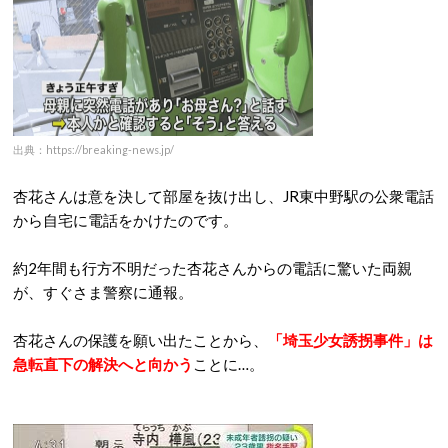
出典：https://breaking-news.jp/
杏花さんは意を決して部屋を抜け出し、JR東中野駅の公衆電話
から自宅に電話をかけたのです。
約2年間も行方不明だった杏花さんからの電話に驚いた両親
が、すぐさま警察に通報。
杏花さんの保護を願い出たことから、
「埼玉少女誘拐事件」は
急転直下の解決へと向かう
ことに…。