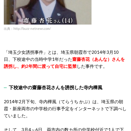
出典：http://buzz-netnews.com/
「埼玉少女誘拐事件」とは、埼玉県朝霞市で2014年3月10
日、下校途中の当時中学1年だった
齋藤杏花（あんな）さんを
誘拐し、
約2年間に渡って自宅に監禁
した事件です。
下校途中の齋藤杏花さんを誘拐した寺内樺風
2014年2月下旬、寺内樺風（てらうち かぶ）は、埼玉県の朝
霞・新座両市の中学校の行事予定をインターネットで下調べし
ていました。
そして、3月4～6日、両市内の数カ所の中学校付近で1人で下