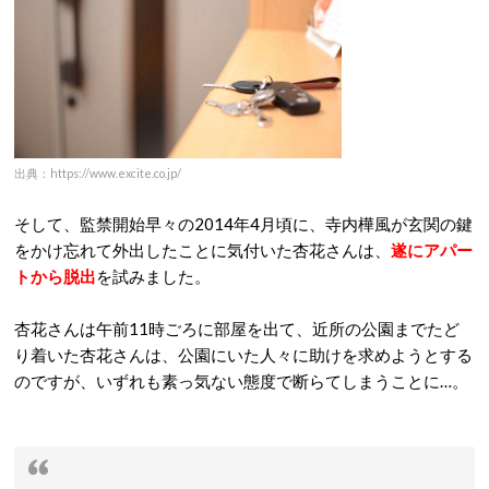
出典：https://www.excite.co.jp/
そして、監禁開始早々の2014年4月頃に、寺内樺風が玄関の鍵
をかけ忘れて外出したことに気付いた杏花さんは、
遂にアパー
トから脱出
を試みました。
杏花さんは午前11時ごろに部屋を出て、近所の公園までたど
り着いた杏花さんは、公園にいた人々に助けを求めようとする
のですが、いずれも素っ気ない態度で断らてしまうことに…。