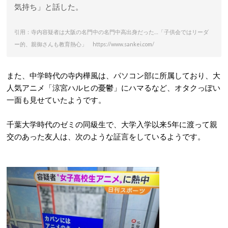
気持ち」と話した。
引用：寺内容疑者は大阪の名門中の名門中高出身だった…「子供会ではリーダ
ー的、親御さんも教育熱心」 https://www.sankei.com/
また、中学時代の寺内樺風は、パソコン部に所属しており、大
人気アニメ「涼宮ハルヒの憂鬱」にハマるなど、オタクっぽい
一面も見せていたようです。
千葉大学時代のゼミの同級生で、大学入学以来5年に渡って親
交のあった友人は、次のような証言をしているようです。