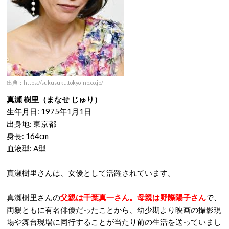
出典：https://sukusuku.tokyo-np.co.jp/
真瀬 樹里（まなせ じゅり）
生年月日: 1975年1月1日
出身地: 東京都
身長: 164cm
血液型: A型
真瀬樹里さんは、女優として活躍されています。
真瀬樹里さんの
父親は千葉真一さん。母親は野際陽子さん
で、
両親ともに有名俳優だったことから、幼少期より映画の撮影現
場や舞台現場に同行することが当たり前の生活を送っていまし