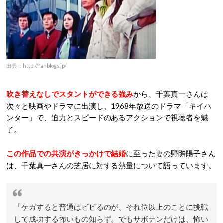
出典：http://fanblogs.jp/
吹き替えなしでスタントができる強み
から、千葉真一さんは
次々と映画やドラマに出演し、1968年放送のドラマ「キイハ
ンター」で、迫力とスピードのあるアクションで視聴者を魅
了。
この作品での共演がきっかけで結婚
に至った妻の野際陽子さん
は、千葉真一さんの芝居に対する熱量について語っています。
「
ケガすると普通はビビるのが、
それ位以上のことに挑戦
して成功する怖いもの知らず。でもサボテンだけは、怖い