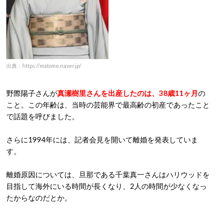
出典：https://matome.naver.jp/
野際陽子さんが
真瀬樹里さんを出産したのは、38歳11ヶ月
の
こと。この年齢は、当時の芸能界で最高齢の初産であったこと
で話題を呼びました。
さらに1994年には、記者会見を開いて離婚を発表していま
す。
離婚原因については、旦那である千葉真一さんはハリウッドを
目指して海外にいる時間が長くなり、2人の時間が少なくなっ
たからなのだとか。