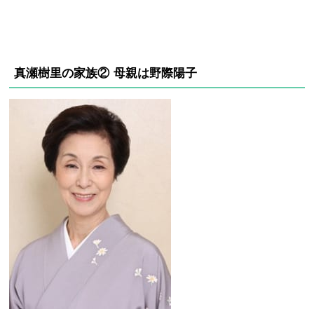
真瀬樹里の家族② 母親は野際陽子