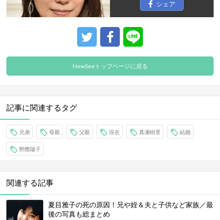
シェア
NewSeeトップページに戻る
記事に関連するタグ
兄弟
母親
父親
現在
真瀬樹里
結婚
野際陽子
関連する記事
夏目雅子の死の原因！兄や姪＆夫と子供など家族／最
後の写真も総まとめ