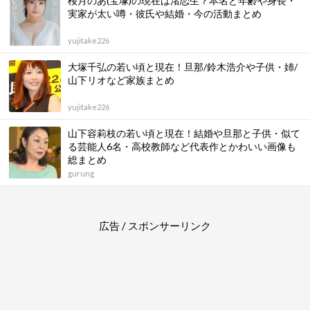
桜月のあ(宝塚)の現在は渚恋生？本名と年齢や身長・
実家が太い噂・彼氏や結婚・今の活動まとめ
yujitake226
大塚千弘の若い頃と現在！旦那/鈴木浩介や子供・姉/
山下リオなど家族まとめ
yujitake226
山下容莉枝の若い頃と現在！結婚や旦那と子供・似て
る芸能人6名・高校教師など代表作とかわいい画像も
総まとめ
gurung
広告 / スポンサーリンク