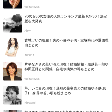
yujitake226
70代＆80代女優の人気ランキング最新TOP30！決定
版を大発表
Aimy
貴城けいの現在！夫の不倫や子供・宝塚時代や退団理
由まとめ
gurung
片平なぎさの若い頃と現在！結婚情報・船越英一郎や
神田正輝との関係・自宅や病気の噂もまとめ
yujitake226
芦川いづみの現在！旦那の藤竜也との結婚や子供(息
子)・身長や若い頃も総まとめ
himawari