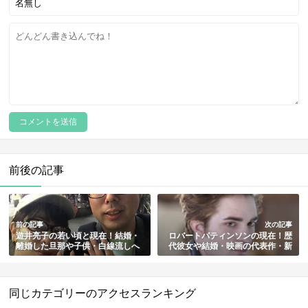
前後の記事
前の記事
次の記事
遊井亮子の若い頃と現在！結婚・
ロバートパティンソンの現在！歴
離婚した旦那や子供・白線流しへ
代彼女や結婚・映画の代表作・新
の出演も総まとめ【画像多数】
作バットマン主役など最新情報も
総まとめ【ハリポタ俳優】
同じカテゴリーのアクセスランキング