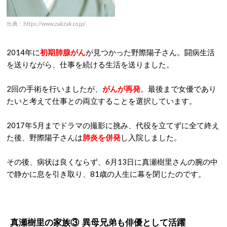
出典：https://www.zakzak.co.jp/
2014年に
初期肺腺がん
が見つかった野際陽子さん。闘病生活
を送りながら、仕事を続ける生活を送りました。
2回の手術を行いましたが、
がんが再発
。最後まで女優であり
たいと考えて仕事との両立することを選択しています。
2017年5月までドラマの撮影に挑み、代役を立てずに全て終え
た後、野際陽子さんは
肺炎を併発
し入院しました。
その後、病状は良くならず、6月13日に真瀬樹里さんの腕の中
で静かに息を引き取り、81歳の人生に幕を閉じたのです。
真瀬樹里の家族③ 異母兄弟も俳優として活躍