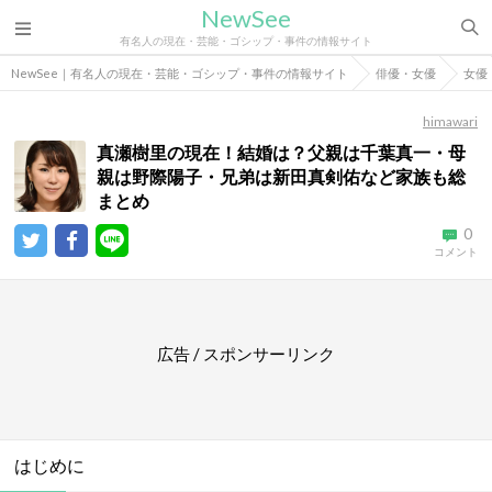
NewSee
有名人の現在・芸能・ゴシップ・事件の情報サイト
NewSee｜有名人の現在・芸能・ゴシップ・事件の情報サイト
俳優・女優
女優
himawari
真瀬樹里の現在！結婚は？父親は千葉真一・母
親は野際陽子・兄弟は新田真剣佑など家族も総
まとめ
0
コメント
広告 / スポンサーリンク
はじめに