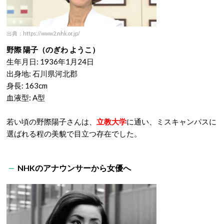
出典：https://www2.nhk.or.jp/
野際 陽子（のぎわ ようこ）
生年月日: 1936年1月24日
出身地: 石川県河北郡
身長: 163cm
血液型: A型
若い頃の野際陽子さんは、
立教大学
に通い、ミスキャンパスに
選ばれる程の美貌で目立つ存在でした。
NHKのアナウンサーから女優へ