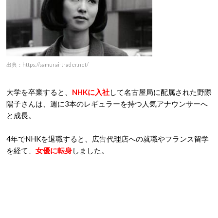
出典：https://samurai-trader.net/
大学を卒業すると、
NHKに入社
して名古屋局に配属された野際
陽子さんは、週に3本のレギュラーを持つ人気アナウンサーへ
と成長。
4年でNHKを退職すると、広告代理店への就職やフランス留学
を経て、
女優に転身
しました。