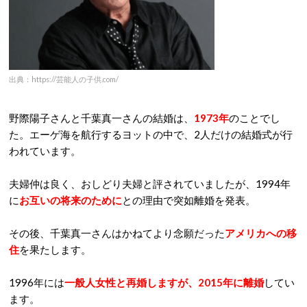
出典：https://芸能人の子供.com/
野際陽子さんと千葉真一さんの結婚は、
1973年
のことでし
た。エーゲ海を航行するヨットの中で、2人だけの結婚式が行
われています。
夫婦仲は良く、おしどり夫婦と評されていましたが、1994年
に
お互いの将来のために
との理由で突如離婚を発表。
その後、千葉真一さんはかねてより念願だった
アメリカへの移
住
を果たします。
1996年には
一般人女性と再婚しますが、2015年に離婚
してい
ます。