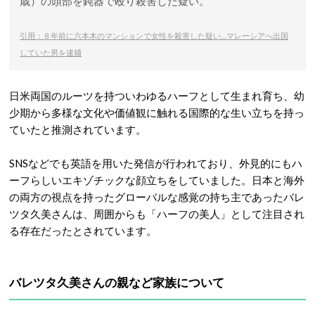
歳）の頭部を鈍器で殴り殺害した疑い。
引用：８年前に六本木のマンションで女性を殺害した疑い…マレーシアへ出国
していた男を逮捕
日米両国のルーツを持ついわゆるハーフとして生まれ育ち、幼
少期から多様な文化や価値観に触れる国際的な生い立ちを持っ
ていたと推測されています
。
SNSなどでも英語を用いた発信が行われており、外見的にもハ
ーフらしいエキゾチックな顔立ちをしていました
。日本と海外
の両方の視点を持ったグローバルな感覚の持ち主であったバレ
ツタ久美さんは、周囲からも「ハーフの美人」として注目され
る存在だったとされています。
バレツタ久美さんの親など家族について