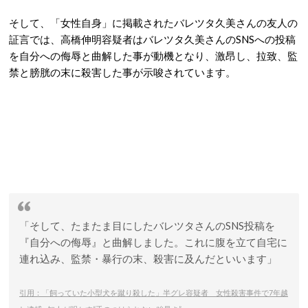
そして、「女性自身」に掲載されたバレツタ久美さんの友人の
証言では、高橋伸明容疑者はバレツタ久美さんのSNSへの投稿
を自分への侮辱と曲解した事が動機となり、激昂し、拉致、監
禁と膀胱の末に殺害した事が示唆されています。
「そして、たまたま目にしたバレツタさんのSNS投稿を
『自分への侮辱』と曲解しました。これに腹を立て自宅に
連れ込み、監禁・暴行の末、殺害に及んだといいます」
引用：「飼っていた小型犬を蹴り殺した」半グレ容疑者 女性殺害事件で7年越