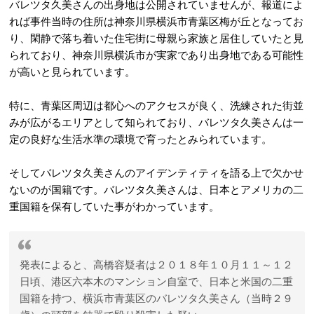
バレツタ久美さんの出身地は公開されていませんが、報道によ
れば事件当時の住所は神奈川県横浜市青葉区梅が丘となってお
り、
閑静で落ち着いた住宅街に母親ら家族と居住していたと見
られており、神奈川県横浜市が実家であり出身地である可能性
が高いと見られています。
特に、青葉区周辺は都心へのアクセスが良く、洗練された街並
みが広がるエリアとして知られており、バレツタ久美さんは一
定の良好な生活水準の環境で育ったとみられています
。
そしてバレツタ久美さんのアイデンティティを語る上で欠かせ
ないのが国籍です。バレツタ久美さんは、日本とアメリカの二
重国籍を保有していた事がわかっています。
発表によると、高橋容疑者は２０１８年１０月１１～１２
日頃、港区六本木のマンション自室で、日本と米国の二重
国籍を持つ、横浜市青葉区のバレツタ久美さん（当時２９