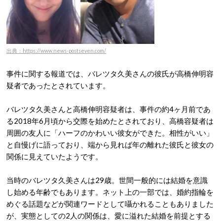
出典：https://www.news-postseven.com/
事件に関する報道では、バレツタ久美さんの彼氏が高橋伸明容
疑者であったとされています。
バレツタ久美さんと高橋伸明容疑者は、事件の約4ヶ月前であ
る2018年6月頃から交際を始めたとされており、
高橋容疑者は
周囲の友人に「ハーフのかわいい彼女ができた。相性がいい」
と自慢げに語っており、端から見れば年の離れた彼氏と彼女の
関係に見えていたようです。
当時のバレツタ久美さんは29歳。世間一般的には結婚を意識
し始める年齢でもあります。ネット上の一部では、婚約指輪を
めぐる話題などが関連ワードとして囁かれることもありました
が
、実態としての2人の関係は、愛に溢れた結婚を前提とする