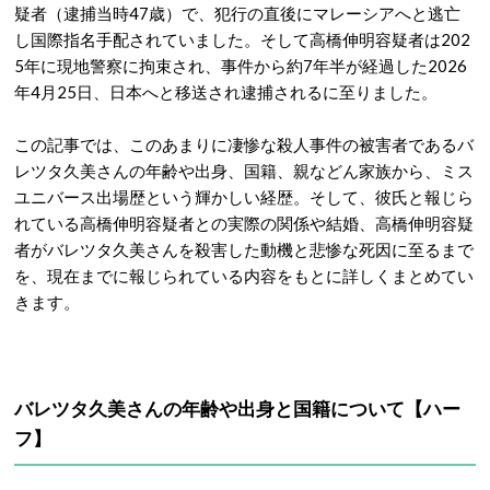
疑者（逮捕当時47歳）で、犯行の直後にマレーシアへと逃亡
し国際指名手配されていました。
そして高橋伸明容疑者は202
5年に現地警察に拘束され、
事件から約7年半が経過した
2026
年4月25日、日本へと移送され逮捕されるに至りました
。
この記事では、このあまりに凄惨な殺人事件の被害者であるバ
レツタ久美さんの年齢や出身、国籍、親などん家族から、ミス
ユニバース出場歴という輝かしい経歴。そして、彼氏と報じら
れている高橋伸明容疑者との実際の関係や結婚、高橋伸明容疑
者がバレツタ久美さんを殺害した動機と悲惨な死因に至るまで
を、現在までに報じられている内容をもとに詳しくまとめてい
きます。
バレツタ久美さんの年齢や出身と国籍について【ハー
フ】