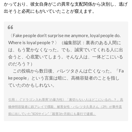
かっており、彼女自身がこの異常な支配関係から決別し、逃げ
出そうと必死にもがいていたことが窺えます。
〈Fake people don’t surprise me anymore, loyal people do.
Where is loyal people？〉（編集部訳：裏表のある人間に
は、もう驚かなくなった。でも、誠実でいてくれる人に出
会うと、心底驚いてしまう。そんな人は、一体どこにいる
のだろう？）
この投稿から数日後、バレツタさんは亡くなった。「Fa
ke people」という言葉は暗に、高橋容疑者のことを指し
ていたのかもしれない。
引用：《”ドラゴン入れ墨男”の暴力性》「裏切らない人はどこにいるの…？」高
橋伸明容疑者に鉄アレイで撲殺、被害女性・バレツタ久美さん（29）が事件直
前に出していた”SOSサイン”「殺害3か月前にも暴行で逮捕」