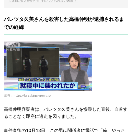
し逮捕…知人が明かす“手のつけられない凶暴さ”
バレツタ久美さんを殺害した高橋伸明が逮捕されるま
での経緯
出典：https://breaking-news.jp/
高橋伸明容疑者は、バレツタ久美さんを惨殺した直後、自首す
ることなく即座に逃走を図りました。
事件直後の10月13日、この男は関係者に電話で「俺、やっち