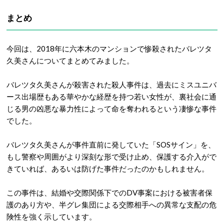
まとめ
今回は、2018年に六本木のマンションで惨殺されたバレツタ
久美さんについてまとめてみました。
バレツタ久美さんが殺害された殺人事件は、過去にミスユニバ
ース出場歴もある華やかな経歴を持つ若い女性が、裏社会に通
じる男の凶悪な暴力性によって命を奪われるという凄惨な事件
でした。
バレツタ久美さんが事件直前に発していた「SOSサイン」を、
もし警察や周囲がより深刻な形で受け止め、保護する介入がで
きていれば、あるいは防げた事件だったのかもしれません
。
この事件は、結婚や交際関係下でのDV事案における被害者保
護のあり方や、半グレ集団による交際相手への異常な支配の危
険性を強く示しています。