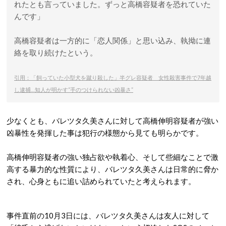
れたとも言っていました。ずっと高橋容疑者を恐れていた
んです」
高橋容疑者は一方的に「恋人関係」と思い込み、執拗に連
絡を取り続けたという。
引用：「飼っていた小型犬を蹴り殺した」半グレ容疑者 女性殺害事件で7年越
し逮捕…知人が明かす“手のつけられない凶暴さ”
少なくとも、バレツタ久美さんに対して高橋伸明容疑者が強い
凶暴性を発揮した事は犯行の様態から見ても明らかです。
高橋伸明容疑者の強い独占欲や執着心、そして些細なことで激
高する暴力的な性質により、バレツタ久美さんは日常的に脅か
され、心身ともに追い詰められていたと考えられます。
事件直前の10月3日には、バレツタ久美さんは友人に対して