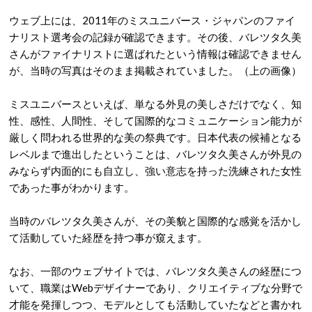
ウェブ上には、2011年のミスユニバース・ジャパンのファイ
ナリスト選考会の記録が確認できます。その後、バレツタ久美
さんがファイナリストに選ばれたという情報は確認できません
が、当時の写真はそのまま掲載されていました。（上の画像）
ミスユニバースといえば、単なる外見の美しさだけでなく、知
性、感性、人間性、そして国際的なコミュニケーション能力が
厳しく問われる世界的な美の祭典です。日本代表の候補となる
レベルまで進出したということは、バレツタ久美さんが外見の
みならず内面的にも自立し、強い意志を持った洗練された女性
であった事がわかります。
当時のバレツタ久美さんが、その美貌と国際的な感覚を活かし
て活動していた経歴を持つ事が窺えます。
なお、一部のウェブサイトでは、バレツタ久美さんの経歴につ
いて、
職業はWebデザイナーであり、クリエイティブな分野で
才能を発揮しつつ、モデルとしても活動していたなどと書かれ