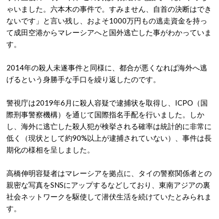
ゃいました。六本木の事件で。すみません、自首の決断はでき
ないです」と言い残し、およそ1000万円もの逃走資金を持っ
て成田空港からマレーシアへと国外逃亡した事がわかっていま
す
。
2014年の殺人未遂事件と同様に、都合が悪くなれば海外へ逃
げるという身勝手な手口を繰り返したのです。
警視庁は2019年6月に殺人容疑で逮捕状を取得し、ICPO（国
際刑事警察機構）を通じて国際指名手配を行いました
。しか
し、海外に逃亡した殺人犯が検挙される確率は統計的に非常に
低く（現状として約90%以上が逮捕されていない）、事件は長
期化の様相を呈しました
。
高橋伸明容疑者はマレーシアを拠点に、タイの警察関係者との
親密な写真をSNSにアップするなどしており、東南アジアの裏
社会ネットワークを駆使して潜伏生活を続けていたとみられま
す
。