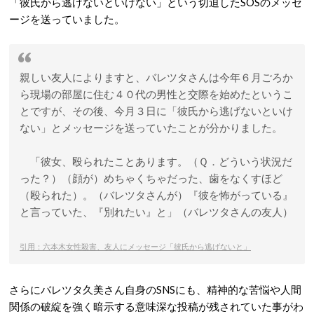
「彼氏から逃げないといけない」という切迫したSOSのメッセ
ージを送っていました
。
親しい友人によりますと、バレツタさんは今年６月ごろか
ら現場の部屋に住む４０代の男性と交際を始めたというこ
とですが、その後、今月３日に「彼氏から逃げないといけ
ない」とメッセージを送っていたことが分かりました。
「彼女、殴られたことあります。（Ｑ．どういう状況だ
った？）（顔が）めちゃくちゃだった、歯をなくすほど
（殴られた）。（バレツタさんが）『彼を怖がっている』
と言っていた、『別れたい』と」（バレツタさんの友人）
引用：六本木女性殺害、友人にメッセージ「彼氏から逃げないと」
さらにバレツタ久美さん自身のSNSにも、精神的な苦悩や人間
関係の破綻を強く暗示する意味深な投稿が残されていた事がわ