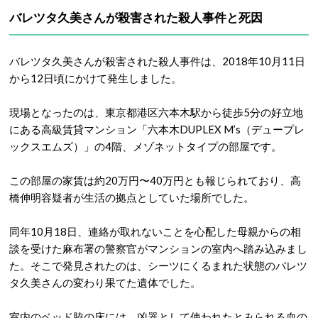
バレツタ久美さんが殺害された殺人事件と死因
バレツタ久美さんが殺害された殺人事件は、2018年10月11日
から12日頃にかけて発生しました
。
現場となったのは、東京都港区六本木駅から徒歩5分の好立地
にある高級賃貸マンション「六本木DUPLEX M’s（デュープレ
ックスエムズ）」の4階、メゾネットタイプの部屋です
。
この部屋の家賃は約20万円〜40万円とも報じられており、高
橋伸明容疑者が生活の拠点としていた場所でした
。
同年10月18日、連絡が取れないことを心配した母親からの相
談を受けた麻布署の警察官がマンションの室内へ踏み込みまし
た
。そこで発見されたのは、シーツにくるまれた状態のバレツ
タ久美さんの変わり果てた遺体でした
。
室内のベッド脇の床には、凶器として使われたとみられる血の