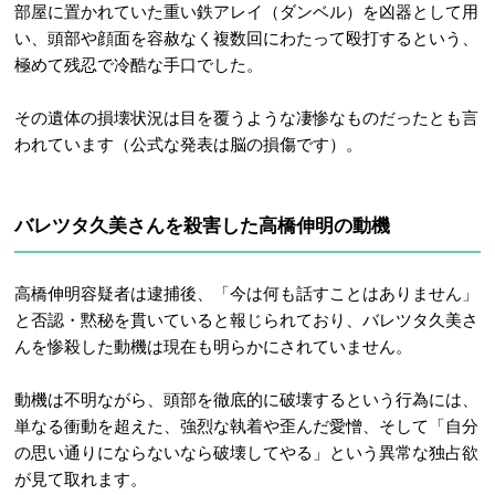
部屋に置かれていた重い鉄アレイ（ダンベル）を凶器として用
い、頭部や顔面を容赦なく複数回にわたって殴打するという、
極めて残忍で冷酷な手口でした
。
その遺体の損壊状況は目を覆うような凄惨なものだったとも言
われています（公式な発表は脳の損傷です）。
バレツタ久美さんを殺害した高橋伸明の動機
高橋伸明容疑者は逮捕後、「今は何も話すことはありません」
と否認・黙秘を貫いていると報じられており、バレツタ久美さ
んを惨殺した動機は現在も明らかにされていません。
動機は不明ながら、頭部を徹底的に破壊するという行為には、
単なる衝動を超えた、強烈な執着や歪んだ愛憎、そして「自分
の思い通りにならないなら破壊してやる」という異常な独占欲
が見て取れます。