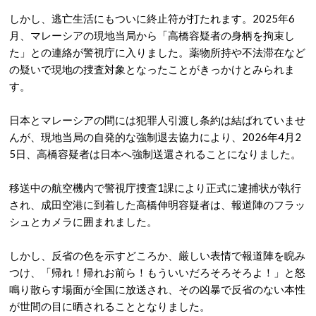
しかし、逃亡生活にもついに終止符が打たれます。2025年6
月、マレーシアの現地当局から「高橋容疑者の身柄を拘束し
た」との連絡が警視庁に入りました
。薬物所持や不法滞在など
の疑いで現地の捜査対象となったことがきっかけとみられま
す
。
日本とマレーシアの間には犯罪人引渡し条約は結ばれていませ
んが、現地当局の自発的な強制退去協力により、2026年4月2
5日、高橋容疑者は日本へ強制送還されることになりました
。
移送中の航空機内で警視庁捜査1課により正式に逮捕状が執行
され、成田空港に到着した高橋伸明容疑者は、報道陣のフラッ
シュとカメラに囲まれました。
しかし、反省の色を示すどころか、厳しい表情で報道陣を睨み
つけ、「帰れ！帰れお前ら！もういいだろそろそろよ！」と怒
鳴り散らす場面が全国に放送され、その凶暴で反省のない本性
が世間の目に晒されることとなりました
。