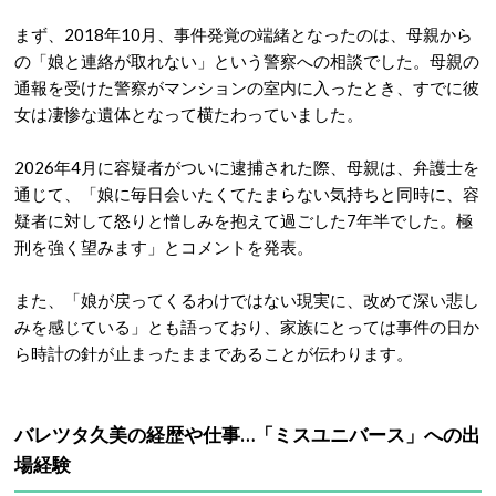
まず、2018年10月、事件発覚の端緒となったのは、母親から
の「娘と連絡が取れない」という警察への相談でした
。母親の
通報を受けた警察がマンションの室内に入ったとき、すでに彼
女は凄惨な遺体となって横たわっていました。
2026年4月に容疑者がついに逮捕された際、母親は、弁護士を
通じて、「娘に毎日会いたくてたまらない気持ちと同時に、容
疑者に対して怒りと憎しみを抱えて過ごした7年半でした。極
刑を強く望みます」とコメントを発表
。
また、「娘が戻ってくるわけではない現実に、改めて深い悲し
みを感じている」とも語っており、家族にとっては事件の日か
ら時計の針が止まったままであることが伝わります。
バレツタ久美の経歴や仕事…「ミスユニバース」への出
場経験