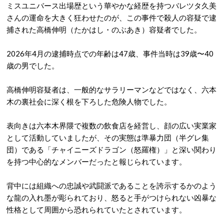
ミスユニバース出場歴という華やかな経歴を持つバレツタ久美
さんの運命を
大きく狂わせたのが、この事件で殺人の容疑で逮
捕された高橋伸明（たかはし・のぶあき）容疑者でした。
2026年4月の逮捕時点での年齢は47歳、事件当時は39歳〜40
歳の男でした
。
高橋伸明容疑者は、一般的なサラリーマンなどではなく、六本
木の裏社会に深く根を下ろした危険人物でした。
表向きは六本木界隈で複数の飲食店を経営し、顔の広い実業家
として活動していましたが、その実態は準暴力団（半グレ集
団）である「チャイニーズドラゴン（怒羅権）」と深い関わり
を持つ中心的なメンバーだったと報じられています
。
背中には組織への忠誠や武闘派であることを誇示するかのよう
な龍の入れ墨が彫られており、怒ると手がつけられない凶暴な
性格として周囲から恐れられていたとされています
。