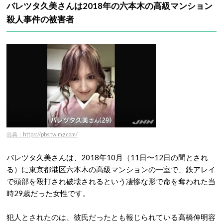
バレツタ久美さんは2018年の六本木の高級マンション
殺人事件の被害者
出典：https://pbs.twimg.com/
バレツタ久美さんは、
2018年10月（11日〜12日の間とされ
る）に東京都港区六本木の高級マンションの一室で、鉄アレイ
で頭部を殴打され破壊されるという凄惨な形で命を奪われた当
時29歳だった女性です。
犯人とされたのは、彼氏だったとも報じられている高橋伸明容