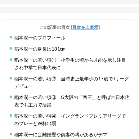
この記事の目次
[
目次を非表示
]
稲本潤一のプロフィール
稲本潤一の身長は181cm
稲本潤一の若い頃① 小学生の頃から才能を示し注目
され中学で日本代表に
稲本潤一の若い頃② 当時史上最年少の17歳でJリーグ
デビュー
稲本潤一の若い頃③ G大阪の「帝王」と呼ばれ日本代
表でも主力で活躍
稲本潤一の若い頃④ イングランドプレミアリーグで
のプレーとW杯出場
稲本潤一には離婚歴や前妻の噂があるがデマ