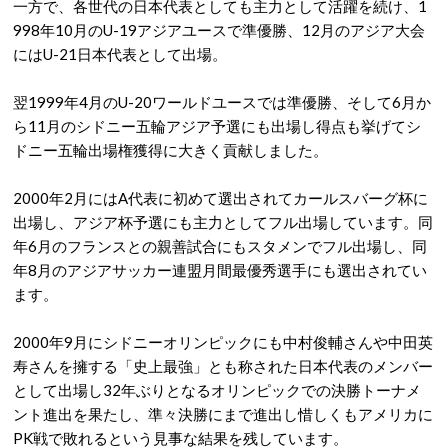
一方で、各世代の日本代表としても主力として活躍を続け、1
998年10月のU-19アジアユースで準優勝、12月のアジア大会
にはU-21日本代表として出場。
翌1999年4月のU-20ワールドユースでは準優勝、そして6月か
ら11月のシドニー五輪アジア予選にも出場し得点も挙げてシ
ドニー五輪出場権獲得に大きく貢献しました。
2000年2月にはA代表に初めて選出されてカールスバーグ杯に
出場し、アジア杯予選にも主力としてフル出場しています。同
年6月のフランスとの親善試合にもスタメンでフル出場し、同
年8月のアジアサッカー連盟月間最優秀選手にも選出されてい
ます。
2000年9月にシドニーオリンピックにも中村俊輔さんや中田英
寿さんを擁する「史上最強」とも称された日本代表のメンバー
として出場し32年ぶりとなるオリンピックでの決勝トーナメ
ント進出を果たし、準々決勝にまで進出し惜しくもアメリカに
PK戦で敗れるという見事な結果を残しています。