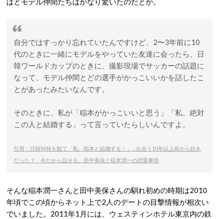
はとモデル仲間たちはかなり驚いたのだとか。
自分ではすっかり忘れていたんですけど、2〜3年前に10
代のときに一緒にモデルをやっていた友達に会ったら、日
韓ワールドカップのときに、撮影現場でサッカーの話題に
なって、モデル仲間とどの選手がかっこいいかを話したこ
とがあったみたいなんです。
そのときに、私が「稲本がかっこいいと思う」「私、絶対
この人と結婚する」って言っていたらしいんですよ。
引用：日韓W杯を観て「私、稲本と結婚する！」…出会う10年以上前から好き
だった？ 今だから話せる、田中美保と稲本潤一の恋愛事情
そんな稲本潤一さんと田中美保さんの馴れ初めの時期は2010
年頃でこの頃からネット上で2人のデートの目撃情報が相次い
でいました。2011年1月には、ウェスティンホテル東京内の鉄