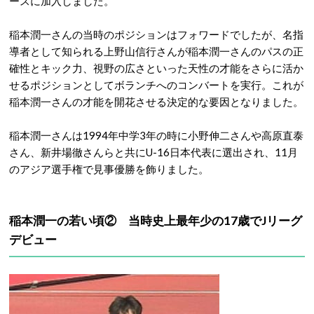
ースに加入しました。
稲本潤一さんの当時のポジションはフォワードでしたが、名指
導者として知られる上野山信行さんが稲本潤一さんのパスの正
確性とキック力、視野の広さといった天性の才能をさらに活か
せるポジションとしてボランチへのコンバートを実行。これが
稲本潤一さんの才能を開花させる決定的な要因となりました。
稲本潤一さんは1994年中学3年の時に小野伸二さんや高原直泰
さん、新井場徹さんらと共にU-16日本代表に選出され、11月
のアジア選手権で見事優勝を飾りました。
稲本潤一の若い頃② 当時史上最年少の17歳でJリーグ
デビュー