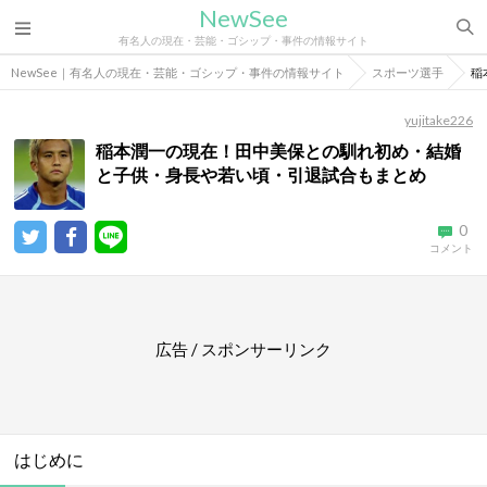
NewSee
有名人の現在・芸能・ゴシップ・事件の情報サイト
NewSee｜有名人の現在・芸能・ゴシップ・事件の情報サイト
スポーツ選手
稲
yujitake226
稲本潤一の現在！田中美保との馴れ初め・結婚
と子供・身長や若い頃・引退試合もまとめ
0
コメント
広告 / スポンサーリンク
はじめに