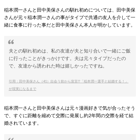
稲本潤一さんと田中美保さんの馴れ初めについては、田中美保
さんが元々稲本潤一さんの事がタイプで共通の友人を介して一
緒に食事に行った事だと田中美保さん本人が明かしています。
夫との馴れ初めは、私の友達が夫と知り合いで一緒にご飯
に行ったことがきっかけです。夫は元々タイプだったの
で、友達から誘われた時は嬉しかったですね。
引用：田中美保さん（41）出会う前から宣言!?「稲本潤一選手と結婚する！」
が現実になるまで
稲本潤一さんと田中美保さんは元々漫画好きで気が合ったそう
で、すぐに距離を縮めて交際に発展し約2年間の交際を経て結
婚されています。