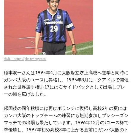
出典：https://pbs.twimg.com/
稲本潤一さんは1995年4月に大阪府立堺上高校へ進学と同時に
ガンバ大阪のユースに昇格し、1995年8月にエクアドルで開催
された世界選手権U-17には右サイドバックとして出場しプレ
ーの幅を広げました。
帰国後の同年秋頃には再びボランチに復帰し高校2年の夏には
ガンバ大阪のトップチームの練習にも短期参加しプレシーズン
マッチでの出場も果たしています。1996年12月のJユース杯で
準優勝し、1997年初め高校3年に上がる直前にガンバ大阪のト