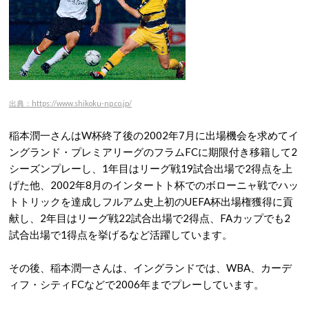
出典：https://www.shikoku-np.co.jp/
稲本潤一さんはW杯終了後の2002年7月に出場機会を求めてイ
ングランド・プレミアリーグのフラムFCに期限付き移籍して2
シーズンプレーし、1年目はリーグ戦19試合出場で2得点を上
げた他、2002年8月のインタートト杯でのボローニャ戦でハッ
トトリックを達成しフルアム史上初のUEFA杯出場権獲得に貢
献し、2年目はリーグ戦22試合出場で2得点、FAカップでも2
試合出場で1得点を挙げるなど活躍しています。
その後、稲本潤一さんは、イングランドでは、WBA、カーデ
ィフ・シティFCなどで2006年までプレーしています。