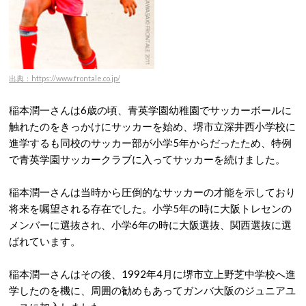
出典：https://www.frontale.co.jp/
稲本潤一さんは6歳の頃、青英学園幼稚園でサッカーボールに
触れたのをきっかけにサッカーを始め、堺市立深井西小学校に
進学するも同校のサッカー部が小学5年からだったため、特例
で青英学園サッカークラブに入ってサッカーを続けました。
稲本潤一さんは当時から圧倒的なサッカーの才能を示しており
将来を嘱望される存在でした。小学5年の時に大阪トレセンの
メンバーに選抜され、小学6年の時に大阪選抜、関西選抜に選
ばれています。
稲本潤一さんはその後、1992年4月に堺市立上野芝中学校へ進
学したのを機に、周囲の勧めもあってガンバ大阪のジュニアユ