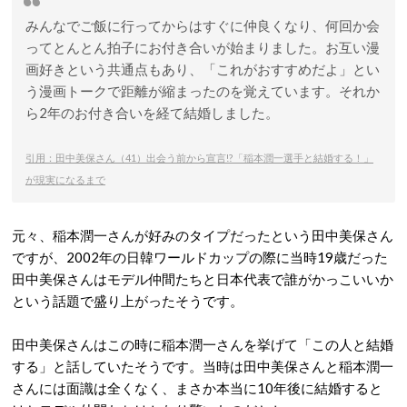
みんなでご飯に行ってからはすぐに仲良くなり、何回か会
ってとんとん拍子にお付き合いが始まりました。お互い漫
画好きという共通点もあり、「これがおすすめだよ」とい
う漫画トークで距離が縮まったのを覚えています。それか
ら2年のお付き合いを経て結婚しました。
引用：田中美保さん（41）出会う前から宣言!?「稲本潤一選手と結婚する！」
が現実になるまで
元々、稲本潤一さんが好みのタイプだったという田中美保さん
ですが、2002年の日韓ワールドカップの際に当時19歳だった
田中美保さんはモデル仲間たちと日本代表で誰がかっこいいか
という話題で盛り上がったそうです。
田中美保さんはこの時に稲本潤一さんを挙げて「この人と結婚
する」と話していたそうです。当時は田中美保さんと稲本潤一
さんには面識は全くなく、まさか本当に10年後に結婚すると