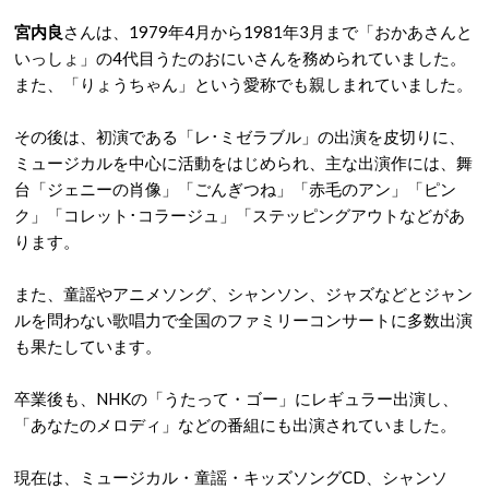
宮内良
さんは、1979年4月から1981年3月まで「おかあさんと
いっしょ」の4代目うたのおにいさんを務められていました。
また、「りょうちゃん」という愛称でも親しまれていました。
その後は、初演である「レ･ミゼラブル」の出演を皮切りに、
ミュージカルを中心に活動をはじめられ、主な出演作には、舞
台「ジェニーの肖像」「ごんぎつね」「赤毛のアン」「ピン
ク」「コレット･コラージュ」「ステッピングアウトなどがあ
ります。
また、童謡やアニメソング、シャンソン、ジャズなどとジャン
ルを問わない歌唱力で全国のファミリーコンサートに多数出演
も果たしています。
卒業後も、NHKの「うたって・ゴー」にレギュラー出演し、
「あなたのメロディ」などの番組にも出演されていました。
現在は、ミュージカル・童謡・キッズソングCD、シャンソ