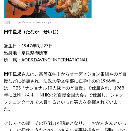
出典：
https://www.jvcmusic.co.jp
田中星児（たなか せいじ）
誕生日：1947年8月27日
出身地：奈良県御所市
所 属：AOB&DAVINCI INTERNATIONAL
田中星児
さんは、高等在学中からオーディション番組やのど自
慢などに参加され、
法政大学文学部に在学中の
の1966年に
は、TBS「ナショナル10人抜きのど自慢」で優勝され、1968
年にはNHKんも「NHKのど自慢全国大会」で優勝し、シャン
ソンコンクールで入賞するといった実力を発揮されていまし
た。
そしてその後、その歌唱力が話題となり、「おかあさんといっ
しょ」の初代・うたのおにいさんに見事抜擢され、同時にその