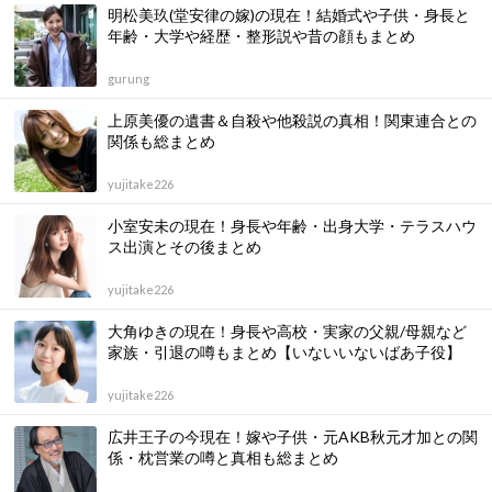
明松美玖(堂安律の嫁)の現在！結婚式や子供・身長と
年齢・大学や経歴・整形説や昔の顔もまとめ
gurung
上原美優の遺書＆自殺や他殺説の真相！関東連合との
関係も総まとめ
yujitake226
小室安未の現在！身長や年齢・出身大学・テラスハウ
ス出演とその後まとめ
yujitake226
大角ゆきの現在！身長や高校・実家の父親/母親など
家族・引退の噂もまとめ【いないいないばあ子役】
yujitake226
広井王子の今現在！嫁や子供・元AKB秋元才加との関
係・枕営業の噂と真相も総まとめ