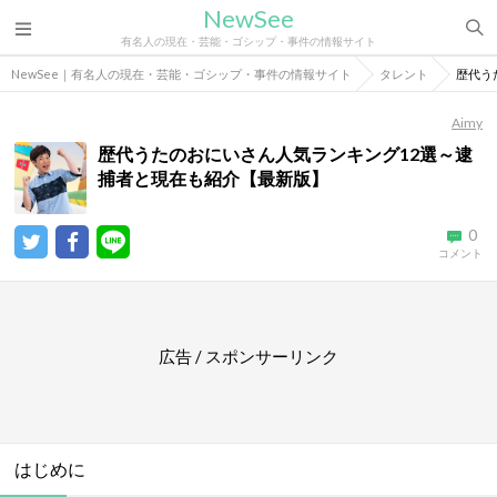
NewSee
有名人の現在・芸能・ゴシップ・事件の情報サイト
NewSee｜有名人の現在・芸能・ゴシップ・事件の情報サイト
タレント
歴代う
Aimy
歴代うたのおにいさん人気ランキング12選～逮
捕者と現在も紹介【最新版】
0
コメント
広告 / スポンサーリンク
はじめに