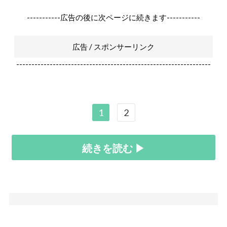
-----------広告の後に次ページに続きます-----------
広告 / スポンサーリンク
----------------------------------------------------------------
1
2
続きを読む ▶