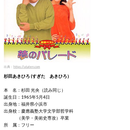
出典：
https://utaten.com
杉田あきひろ (すぎた あきひろ）
本 名：杉田 光央（読み同じ）
誕生日：1965年5月4日
出身地：福井県小浜市
出身校：慶應義塾大学文学部哲学科
（美学・美術史専攻）卒業
所 属：フリー