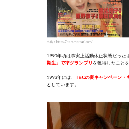
出典：https://item.mercari.com/
1990年頃は事実上活動休止状態だったよ
期生」で準グランプリ
を獲得したこと
1993年には、
TBCの夏キャンペーン・
としています。