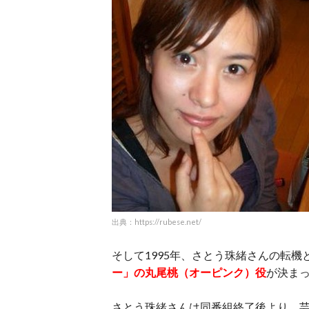
出典：https://rubese.net/
そして1995年、さとう珠緒さんの転機
ー」の丸尾桃（オーピンク）役
が決ま
さとう珠緒さんは同番組終了後より、