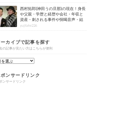
西村拓郎(神田うの旦那)の現在！身長
や父親・学歴と経歴や会社・年収と
資産・刺される事件や恫喝音声・結
婚と子供や自宅・脳梗塞の病気もま
yujitake226
とめ
アーカイブで記事を探す
去の記事が見たい方はこちらが便利
スポンサードリンク
ポンサードリンク