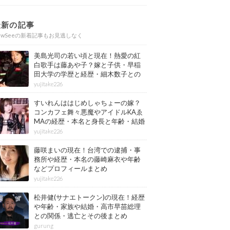
最新の記事
ewSeeの新着記事もお見逃しなく
美島光司の若い頃と現在！熱愛の紅
白歌手は藤あや子？嫁と子供・早稲
田大学の学歴と経歴・細木数子との
確執もまとめ
yujitake226
すいれんははじめしゃちょーの嫁？
コンカフェ舞々悪魔やアイドルKAゑ
MAの経歴・本名と身長と年齢・結婚
情報もまとめ
yujitake226
藤咲まいの現在！台湾での逮捕・事
務所や経歴・本名の藤崎麻衣や年齢
などプロフィールまとめ
yujitake226
松井健(サナエトークン)の現在！経歴
や年齢・家族や結婚・高市早苗総理
との関係・逃亡とその後まとめ
gurung