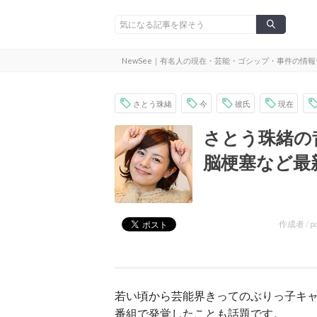
NewSee｜有名人の現在・芸能・ゴシップ・事件の情
さとう珠緒
今
彼氏
現在
さとう珠緒の
脳梗塞など最
作成者 /
p
若い頃から芸能界きってのぶりっ子キ
番組で発覚したことも話題です。