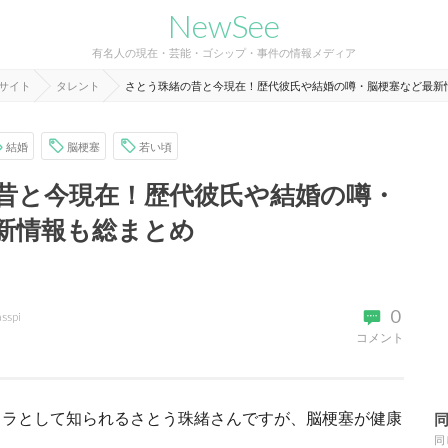
NewSee
有名人の現在・芸能・ゴシップ・事件の情報メディア
報サイト
タレント
さとう珠緒の昔と今現在！歴代彼氏や結婚の噂・脳梗塞など最新
結婚
脳梗塞
若い頃
昔と今現在！歴代彼氏や結婚の噂・
新情報も総まとめ
0
asspi
コメント
ャラとして知られるさとう珠緒さんですが、脳梗塞が健康
同