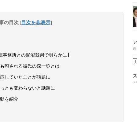
事の目次
[
目次を非表示
]
過
属事務所との泥沼裁判で明らかに】
も噂される彼氏の森一弥とは
症していたことが話題に
ス
ちっとも変わらないと話題に
動を紹介