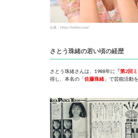
出典：https://twitter.com/
さとう珠緒の若い頃の経歴
さとう珠緒さんは、1988年に
「第2回
得し、本名の「
佐藤珠緒
」で芸能活動