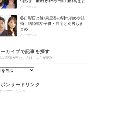
匂わせ・InstagramやYouTubeもまと
め
yujitake226
谷口彰悟と嫁/泉里香の馴れ初めや結
婚！結婚式や子供・自宅と別居もま
とめ
yujitake226
アーカイブで記事を探す
去の記事が見たい方はこちらが便利
スポンサードリンク
ポンサードリンク