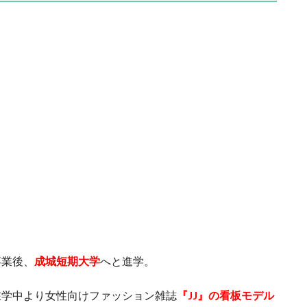
卒業後、
成城短期大学
へと進学。
在学中より女性向けファッション雑誌
『JJ』の看板モデル