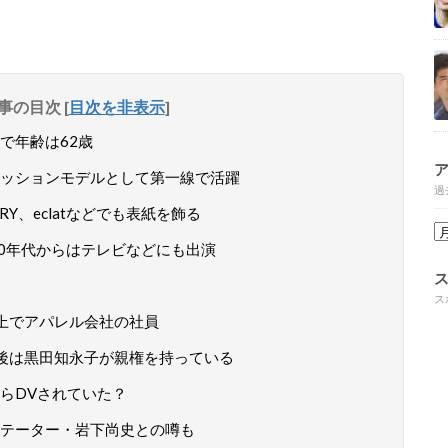
事の目次
[
目次を非表示
]
で年齢は62歳
ッションモデルとして第一線で活躍
過
Y、eclatなどでも表紙を飾る
00年代からはテレビなどにも出演
に
ス
上でアパレル会社の社員
後は黒田知永子が親権を持っている
らDVされていた？
テーター・岩下尚史との噂も