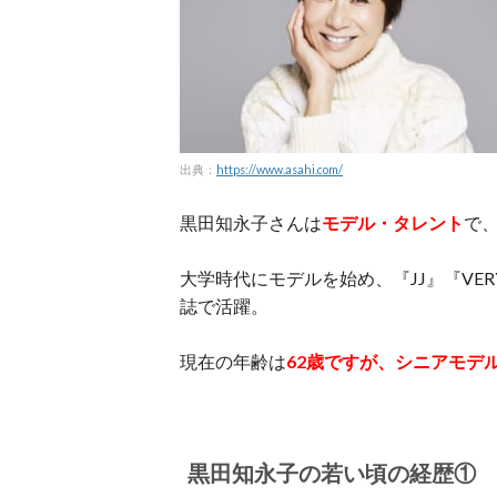
出典：
https://www.asahi.com/
黒田知永子さんは
モデル・タレント
で
大学時代にモデルを始め、『JJ』『VE
誌で活躍。
現在の年齢は
62歳ですが、シニアモデ
黒田知永子の若い頃の経歴①