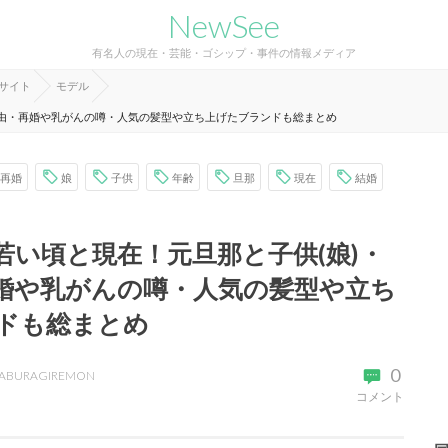
NewSee
有名人の現在・芸能・ゴシップ・事件の情報メディア
報サイト
モデル
理由・再婚や乳がんの噂・人気の髪型や立ち上げたブランドも総まとめ
再婚
娘
子供
年齢
旦那
現在
結婚
若い頃と現在！元旦那と子供(娘)・
婚や乳がんの噂・人気の髪型や立ち
ドも総まとめ
0
ABURAGIREMON
コメント