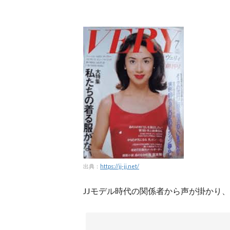
出典：
https://jj-jj.net/
JJモデル時代の関係者から声が掛かり