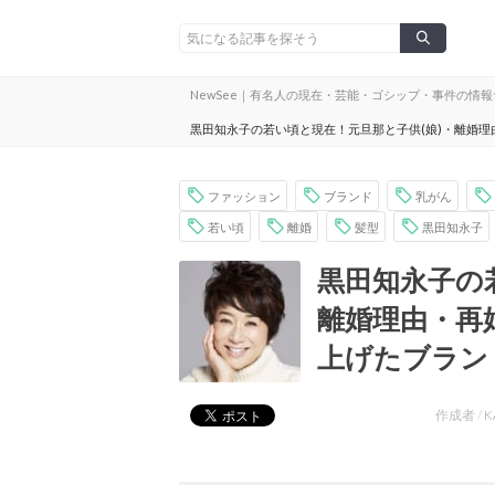
NewSee｜有名人の現在・芸能・ゴシップ・事件の情
黒田知永子の若い頃と現在！元旦那と子供(娘)・離婚
ファッション
ブランド
乳がん
若い頃
離婚
髪型
黒田知永子
黒田知永子の
離婚理由・再
上げたブラン
作成者 /
K