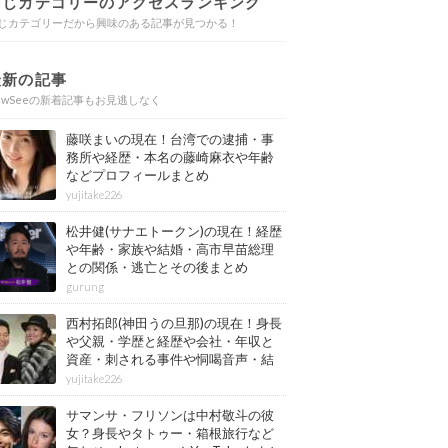
同じカテゴリーのアクセスランキング
じカテゴリーだから興味のある記事が見つかる！
最新の記事
ewSeeの新着記事もお見逃しなく
藤咲まいの現在！台湾での逮捕・事
務所や経歴・本名の藤崎麻衣や年齢
などプロフィールまとめ
yujitake226
松井健(サナエトークン)の現在！経歴
や年齢・家族や結婚・高市早苗総理
との関係・逃亡とその後まとめ
gurung
西村拓郎(神田うの旦那)の現在！身長
や父親・学歴と経歴や会社・年収と
資産・刺される事件や恫喝音声・結
婚と子供や自宅・脳梗塞の病気もま
yujitake226
とめ
サマンサ・フリソンは中村敬斗の彼
女？身長やタトゥー・箱根旅行など