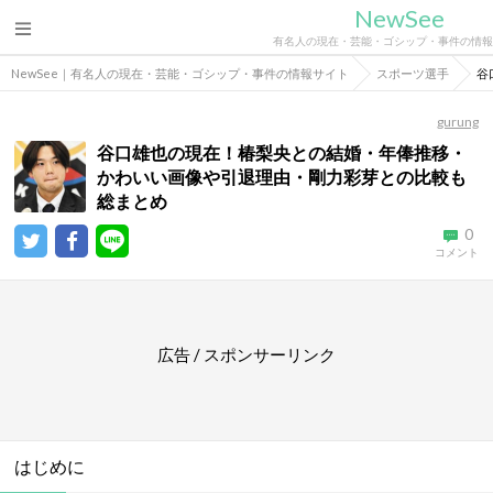
NewSee
有名人の現在・芸能・ゴシップ・事件の情報
NewSee｜有名人の現在・芸能・ゴシップ・事件の情報サイト
スポーツ選手
谷
gurung
谷口雄也の現在！椿梨央との結婚・年俸推移・
かわいい画像や引退理由・剛力彩芽との比較も
総まとめ
0
コメント
広告 / スポンサーリンク
はじめに