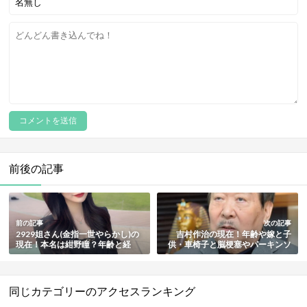
前後の記事
前の記事
次の記事
2929姐さん(金指一世やらかし)の
吉村作治の現在！年齢や嫁と子
現在！本名は紺野瞳？年齢と経
供・車椅子と脳梗塞やパーキンソ
歴・ベッド写真や音声・匂わせも
ン病の噂・エジプトでの功績と経
総まとめ
歴も総まとめ
同じカテゴリーのアクセスランキング