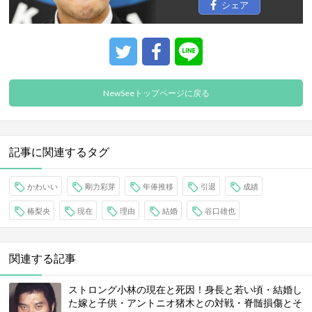
シェア
NewSeeトップページに戻る
記事に関連するタグ
かわいい
剛力彩芽
年俸推移
引退
成績
椿梨央
現在
理由
結婚
谷口雄也
関連する記事
ストロング小林の現在と死因！身長と若い頃・結婚し
た嫁と子供・アントニオ猪木との対戦・脊髄損傷とそ