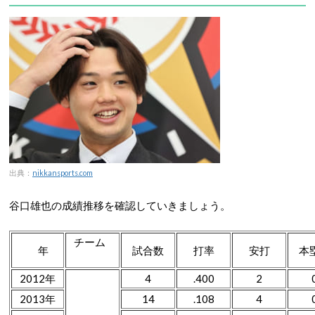
出典：
nikkansports.com
谷口雄也の成績推移を確認していきましょう。
チーム
年
試合数
打率
安打
本
2012年
4
.400
2
2013年
14
.108
4