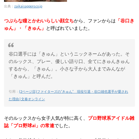
出典：
zaikaisapporo.co.jp
つぶらな瞳とかわいらしい顔立ち
から、ファンからは
「谷口き
ゅん」・「きゅん」
と呼ばれていました。
谷口選手には「きゅん」というニックネームがあった。そ
のルックス、プレー、優しい語り口、全てにきゅんきゅん
するから、「きゅん」。小さな子から大人までみんなが
「きゅん」と呼んだ。
引用：
(2ページ目)ファイターズの“きゅん” 現役引退・谷口雄也選手が愛され
た理由 | 文春オンライン
そのルックスから女子人気が特に高く、
プロ野球系アイドル雑
誌「プロ野球ai」の常連
でした。