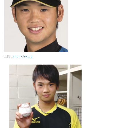
出典：
chunichi.co.jp