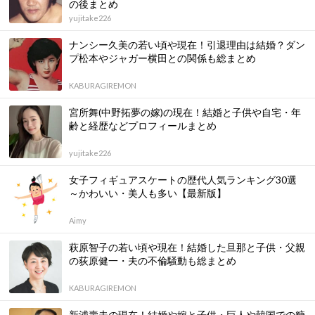
の後まとめ
yujitake226
ナンシー久美の若い頃や現在！引退理由は結婚？ダン
プ松本やジャガー横田との関係も総まとめ
KABURAGIREMON
宮所舞(中野拓夢の嫁)の現在！結婚と子供や自宅・年
齢と経歴などプロフィールまとめ
yujitake226
女子フィギュアスケートの歴代人気ランキング30選
～かわいい・美人も多い【最新版】
Aimy
萩原智子の若い頃や現在！結婚した旦那と子供・父親
の荻原健一・夫の不倫騒動も総まとめ
KABURAGIREMON
新浦壽夫の現在！結婚や嫁と子供・巨人や韓国での糖