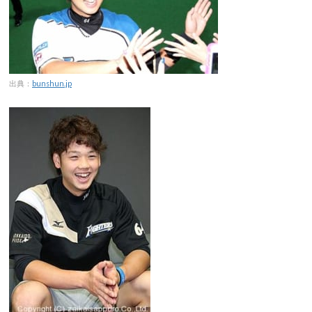
出典：
bunshun.jp