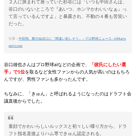
２人に挟まれて座っていた杉谷には「いつも中田さんは、
谷口のいないところで『あいつ、ホンマかわいいなぁ』っ
て言っているんですよ」と暴露され、不動の４番も苦笑い
だった。
引用：
中田翔、剛力似谷口に「間違い犯しそう」 – プロ野球ニュース : nikkans
ports.com
谷口雄也さんはプロ野球aiなどの企画で、
「彼氏にしたい選
手」で1位
を取るなど女性ファンからの人気が高いのはもちろ
んですが、男性ファンも多かったんです。
ちなみに、「きゅん」と呼ばれるようになったのはドラフト会
議直後からでした。
童顔でかわいらしいルックスと初々しい喋り方から、ドラ
フト指名直後よりハム専できゅん認定される。