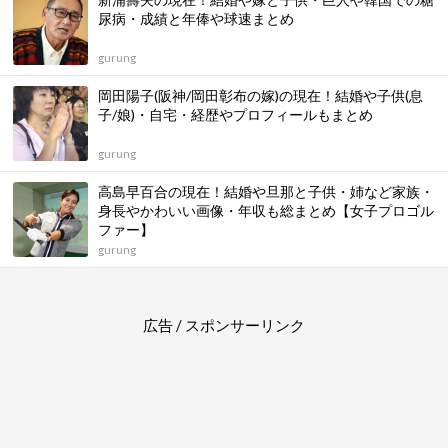
尿病・成績と年俸や球速まとめ
gurung
岡田陽子(阪神/岡田彰布の嫁)の現在！結婚や子供(息
子/娘)・自宅・経歴やプロフィールもまとめ
gurung
高島早百合の現在！結婚や旦那と子供・姉など家族・
身長やかわいい画像・年収も総まとめ【女子プロゴル
ファー】
gurung
広告 / スポンサーリンク