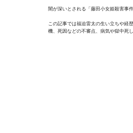
闇が深いとされる「藤田小女姫殺害事
この記事では福迫雷太の生い立ちや経
機、死因などの不審点、病気や獄中死