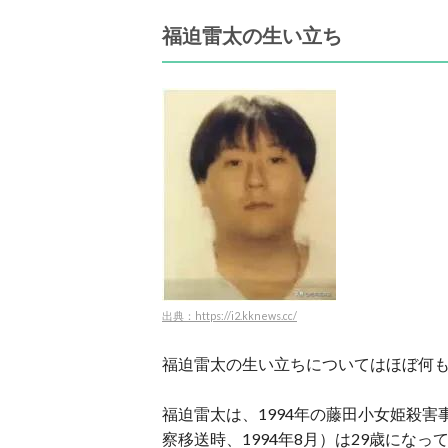
福迫雷太の生い立ち
出典：https://i2.kknews.cc/
福迫雷太の生い立ちについてはほぼ何
福迫雷太は、1994年の藤田小女姫殺害
察移送時、1994年8月）は29歳になっ