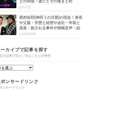
との関係・逃亡とその後まとめ
gurung
西村拓郎(神田うの旦那)の現在！身長
や父親・学歴と経歴や会社・年収と
資産・刺される事件や恫喝音声・結
婚と子供や自宅・脳梗塞の病気もま
yujitake226
とめ
アーカイブで記事を探す
去の記事が見たい方はこちらが便利
スポンサードリンク
ポンサードリンク