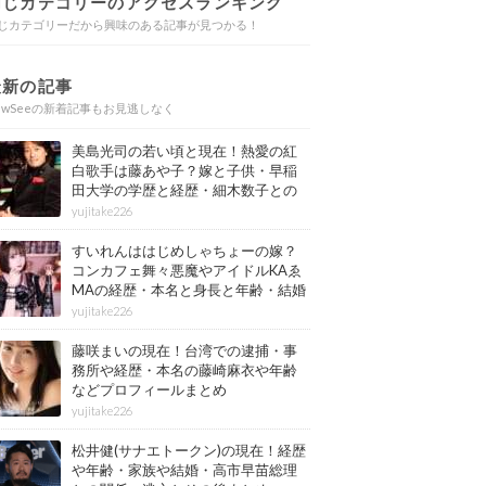
同じカテゴリーのアクセスランキング
じカテゴリーだから興味のある記事が見つかる！
最新の記事
ewSeeの新着記事もお見逃しなく
美島光司の若い頃と現在！熱愛の紅
白歌手は藤あや子？嫁と子供・早稲
田大学の学歴と経歴・細木数子との
確執もまとめ
yujitake226
すいれんははじめしゃちょーの嫁？
コンカフェ舞々悪魔やアイドルKAゑ
MAの経歴・本名と身長と年齢・結婚
情報もまとめ
yujitake226
藤咲まいの現在！台湾での逮捕・事
務所や経歴・本名の藤崎麻衣や年齢
などプロフィールまとめ
yujitake226
松井健(サナエトークン)の現在！経歴
や年齢・家族や結婚・高市早苗総理