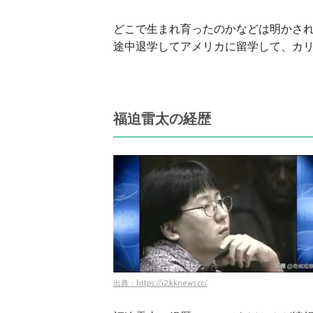
どこで生まれ育ったのかなどは明かさ
途中退学してアメリカに留学して、カ
福迫雷太の経歴
出典：https://i2.kknews.cc/