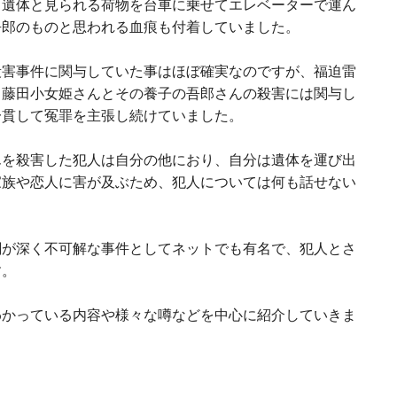
ら遺体と見られる荷物を台車に乗せてエレベーターで運ん
吾郎のものと思われる血痕も付着していました。
殺害事件に関与していた事はほぼ確実なのですが、福迫雷
、藤田小女姫さんとその養子の吾郎さんの殺害には関与し
一貫して冤罪を主張し続けていました。
んを殺害した犯人は自分の他におり、自分は遺体を運び出
家族や恋人に害が及ぶため、犯人については何も話せない
闇が深く不可解な事件としてネットでも有名で、犯人とさ
す。
わかっている内容や様々な噂などを中心に紹介していきま