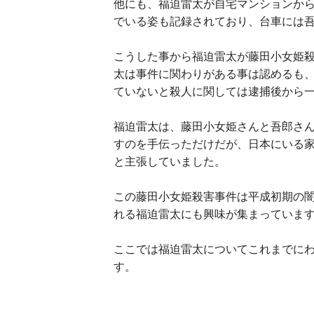
他にも、福迫雷太が自宅マンションか
でいる姿も記録されており、台車には
こうした事から福迫雷太が藤田小女姫
太は事件に関わりがある事は認めるも
ていないと殺人に関しては逮捕後から
福迫雷太は、藤田小女姫さんと吾郎さ
すのを手伝っただけだが、日本にいる
と主張していました。
この藤田小女姫殺害事件は平成初期の
れる福迫雷太にも興味が集まっていま
ここでは福迫雷太についてこれまでに
す。