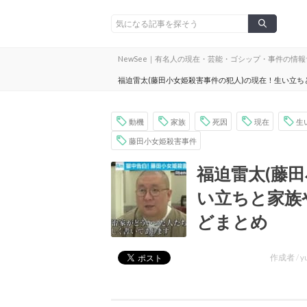
NewSee｜有名人の現在・芸能・ゴシップ・事件の情
福迫雷太(藤田小女姫殺害事件の犯人)の現在！生い立
動機
家族
死因
現在
生
藤田小女姫殺害事件
福迫雷太(藤
い立ちと家族
どまとめ
作成者 /
y