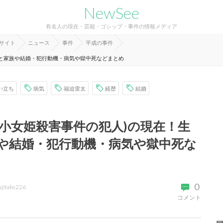
NewSee
有名人の現在・芸能・ゴシップ・事件の情報メディア
報サイト
ニュース
事件
平成の事件
ちと家族や結婚・犯行動機・病気や獄中死などまとめ
い立ち
病気
福迫雷太
経歴
結婚
田小女姫殺害事件の犯人)の現在！生
や結婚・犯行動機・病気や獄中死な
0
ujitake226
コメント