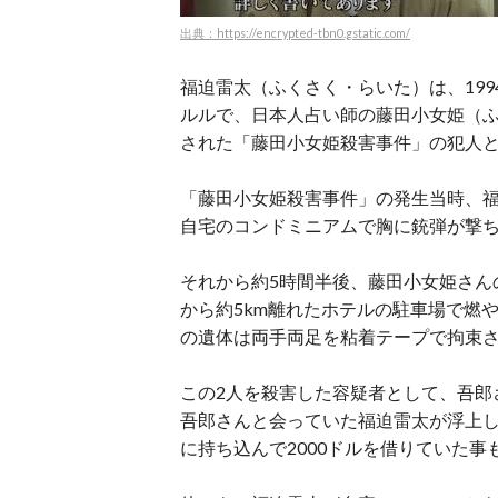
出典：https://encrypted-tbn0.gstatic.com/
福迫雷太（ふくさく・らいた）は、199
ルルで、日本人占い師の藤田小女姫（
された「藤田小女姫殺害事件」の犯人
「藤田小女姫殺害事件」の発生当時、福
自宅のコンドミニアムで胸に銃弾が撃
それから約5時間半後、藤田小女姫さん
から約5km離れたホテルの駐車場で燃
の遺体は両手両足を粘着テープで拘束
この2人を殺害した容疑者として、吾郎
吾郎さんと会っていた福迫雷太が浮上
に持ち込んで2000ドルを借りていた事