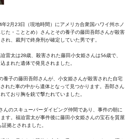
4年2月23日（現地時間）にアメリカ合衆国ハワイ州ホノ
ふじた・こととめ）さんとその養子の藤田吾郎さんが殺害
とされ、裁判で終身刑が確定していた男です。
迫雷太は28歳、殺害された藤田小女姫さんは56歳で、
ち込まれた遺体で発見されました。
の養子の藤田吾郎さんが、小女姫さんが殺害された自宅
やされた車の中から遺体となって見つかります。吾郎さん
されており胸を銃で撃たれていました。
さんのスキューバーダイビング仲間であり、事件の朝に
します。福迫雷太が事件後に藤田小女姫さんの宝石を質屋
も証拠とされました。