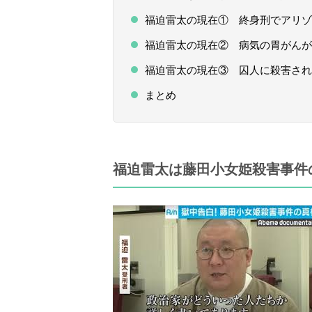
福迫雷太の現在① 終身刑でアリゾ
福迫雷太の現在② 病気の胃がんが
福迫雷太の現在③ 囚人に殺害さ
まとめ
福迫雷太は藤田小女姫殺害事件