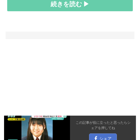
続きを読む ▶
この記事が役に立ったと思ったら
シ
ェア
を押してね
シェア