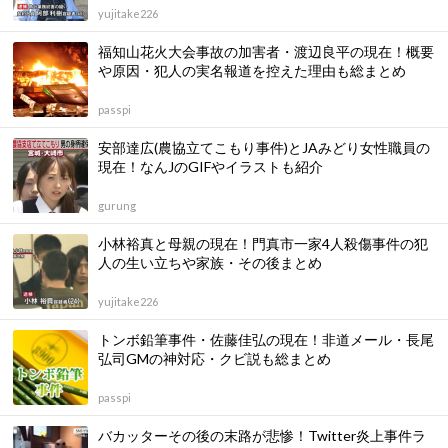
yujitake226
福知山花火大会事故の加害者・渡辺良平の現在！概要
や原因・犯人の実名報道を控えた理由も総まとめ
passpi
安部達広(農協立てこもり事件)とJAみどり女性職員の
現在！なんJのGIFやイラストも紹介
gurung
小林裕真と母親の現在！門真市一家4人殺傷事件の犯
人の生い立ちや家族・その後まとめ
yujitake226
トンボ鉛筆事件・佐藤佳弘の現在！非道メール・長尾
弘司GMの神対応・クビ説も総まとめ
passpi
バカッターその後の末路が悲惨！Twitter炎上事件ラ