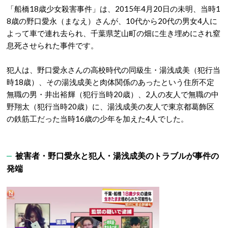
「船橋18歳少女殺害事件」は、2015年4月20日の未明、当時1
8歳の野口愛永（まなえ）さんが、10代から20代の男女4人に
よって車で連れ去られ、千葉県芝山町の畑に生き埋めにされ窒
息死させられた事件です。
犯人は、野口愛永さんの高校時代の同級生・湯浅成美（犯行当
時18歳）、その湯浅成美と肉体関係のあったという住所不定
無職の男・井出裕輝（犯行当時20歳）、2人の友人で無職の中
野翔太（犯行当時20歳）に、湯浅成美の友人で東京都葛飾区
の鉄筋工だった当時16歳の少年を加えた4人でした。
被害者・野口愛永と犯人・湯浅成美のトラブルが事件の
発端