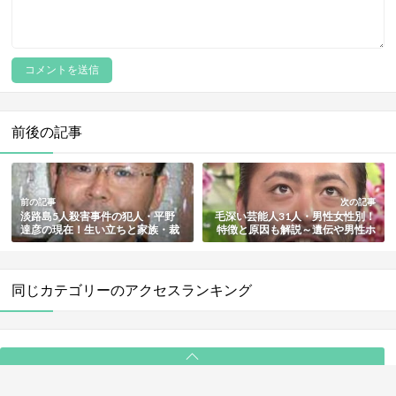
前後の記事
前の記事
次の記事
淡路島5人殺害事件の犯人・平野
毛深い芸能人31人・男性女性別！
達彦の現在！生い立ちと家族・裁
特徴と原因も解説～遺伝や男性ホ
判の判決まとめ
ルモン【最新版】
同じカテゴリーのアクセスランキング
PAGE TOP