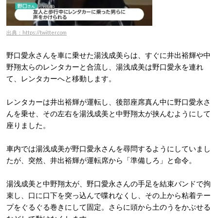
出典：https://twitter.com
野口愛永さんを車に乗せた湯浅成美らは、すぐに井出裕輝や中
野翔太らのレンタカーと合流し、湯浅成美は野口愛永を連れ
て、レンタカーへと移動します。
レンタカーは井出裕輝が運転し、後部座席真ん中に野口愛永さ
んを乗せ、その左右を湯浅成美と中野翔太が挟んむようにして
座りました。
車内では湯浅成美が野口愛永さんを尋問するようにしていまし
たが、突然、井出裕輝が運転席から「準備しろ」と命令。
湯浅成美と中野翔太が、野口愛永さんの手足を結束バンドで拘
束し、口に口下を突っ込んで喋れなくし、その上から粘着テー
プをぐるぐる巻きにして固定。さらに頭から土のうをかぶせる