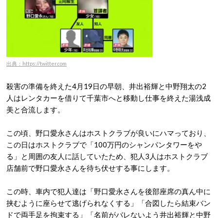
出典：https://twitter.com
殺害の準備を終えた4月19日の早朝、井出裕輝と中野翔太の2
人はレンタカーを借りて千葉市へと移動し仕事を終えた湯浅成
美と合流します。
この頃、野口愛永さんはホストクラブが良いにハマっており、
この日はホストクラブで「100万円のシャンパンタワーをや
る」と周囲の友人に話していたため、犯人3人はホストクラブ
店舗前で野口愛永さんを待ち伏せする事にします。
この時、車内で犯人達は「野口愛永さんを後部座席の真ん中に
挟むように座らせて逃げられなくする」「合図したら結束バン
ドで両手足を拘束する」「名前がバレないよう井出裕輝と中野