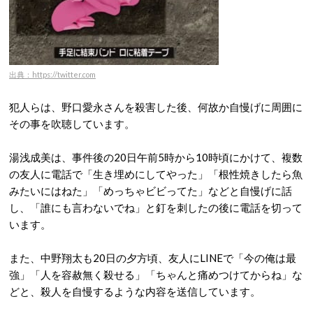
出典：https://twitter.com
犯人らは、野口愛永さんを殺害した後、何故か自慢げに周囲に
その事を吹聴しています。
湯浅成美は、事件後の20日午前5時から10時頃にかけて、複数
の友人に電話で「生き埋めにしてやった」「根性焼きしたら魚
みたいにはねた」「めっちゃビビってた」などと自慢げに話
し、「誰にも言わないでね」と釘を刺したの後に電話を切って
います。
また、中野翔太も20日の夕方頃、友人にLINEで「今の俺は最
強」「人を容赦無く殺せる」「ちゃんと痛めつけてからね」な
どと、殺人を自慢するような内容を送信しています。