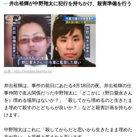
井出裕輝が中野翔太に犯行を持ちかけ、殺害準備を行う
出典：http://livedoor.blogimg.jp/
井出裕輝は、事件の前日にあたる4月18日の夜、井出裕輝の仕
事仲間で友人関係だった中野翔太に「どこかに（野口愛永さん
を）埋める場所はないか？」「殺してから埋めるのと生きたま
ま埋めて殺すのとどちらが良いか？」などと殺害計画を持ちか
けます。
中野翔太はこれに「殺してからだと思いから生きたまま埋めた
方が良い」と平然と答えたと言います。