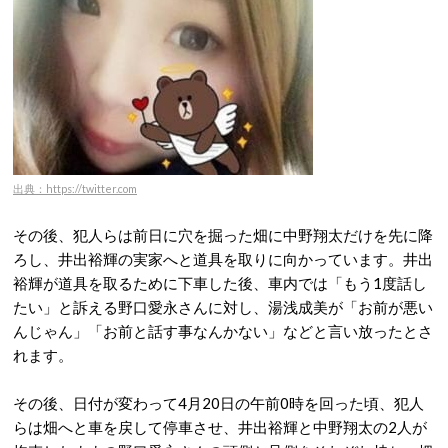
出典：https://twitter.com
その後、犯人らは前日に穴を掘った畑に中野翔太だけを先に降
ろし、井出裕輝の実家へと道具を取りに向かっています。井出
裕輝が道具を取るために下車した後、車内では「もう1度話し
たい」と訴える野口愛永さんに対し、湯浅成美が「お前が悪い
んじゃん」「お前と話す事なんかない」などと言い放ったとさ
れます。
その後、日付が変わって4月20日の午前0時を回った頃、犯人
らは畑へと車を戻して停車させ、井出裕輝と中野翔太の2人が