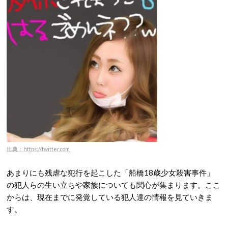
出典：https://twitter.com
あまりにも残虐な犯行を起こした「船橋18歳少女殺害事件」
の犯人らの生い立ちや家族についても関心が集まります。ここ
からは、現在までに発覚している犯人達の情報を見ていきま
す。