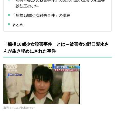
鉄筋工の少年
「船橋18歳少女殺害事件」の現在
まとめ
「船橋18歳少女殺害事件」とは～被害者の野口愛永さ
んが生き埋めにされた事件
出典：https://twitter.com