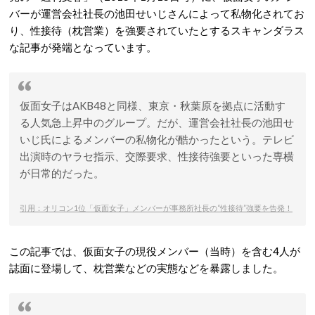
バーが運営会社社長の池田せいじさんによって私物化されてお
り、性接待（枕営業）を強要されていたとするスキャンダラス
な記事が発端となっています。
仮面女子はAKB48と同様、東京・秋葉原を拠点に活動す
る人気急上昇中のグループ。だが、運営会社社長の池田せ
いじ氏によるメンバーの私物化が酷かったという。テレビ
出演時のヤラセ指示、交際要求、性接待強要といった専横
が日常的だった。
引用：オリコン1位「仮面女子」メンバーが事務所社長の“性接待”強要を告発！
この記事では、仮面女子の現役メンバー（当時）を含む4人が
誌面に登場して、枕営業などの実態などを暴露しました。