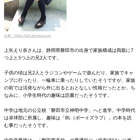
出典：https://cdn.deview.co.jp/
上矢えり奈さんは、静岡県磐田市の出身で家族構成は両親に7
つ上と5つ上の兄2人です。
子供の頃は兄2人とラジコンやゲームで遊んだり、家族でキャ
ンプに行ったり、一輪車に乗ったりしていたそうですが、家族
の前では活発ながら外に出るとおとなしい性格だったとか。ち
なみに、小学生時代の趣味は読書だったそうです。
中学は地元の公立校「磐田市立神明中学」へと進学。中学時代
は卓球部に所属し、趣味は「BL（ボーイズラブ）」の本を読
む事だったそうです。
中学卒業後は、「磐田西高校」の普通科に（偏差値51）に進