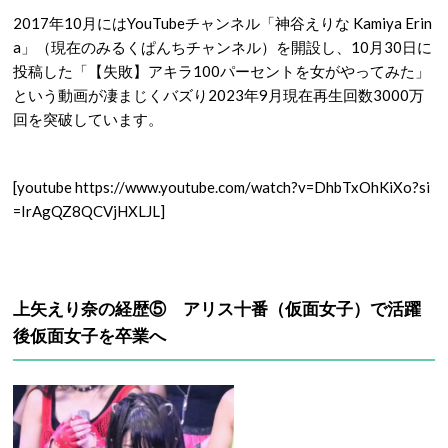
2017年10月にはYouTubeチャンネル「神谷えりな Kamiya Erin
a」（現在のみるくぱんちチャンネル）を開設し、10月30日に
投稿した「【失敗】アキラ100パーセントを女がやってみた」
という動画が凄まじくバズり2023年9月現在再生回数3000万
回を突破しています。
[youtube https://www.youtube.com/watch?v=DhbTxOhKiXo?si
=IrAgQZ8QCVjHXLJL]
上矢えり奈の経歴⑤ アリス十番（仮面女子）で活躍
後仮面女子を卒業へ