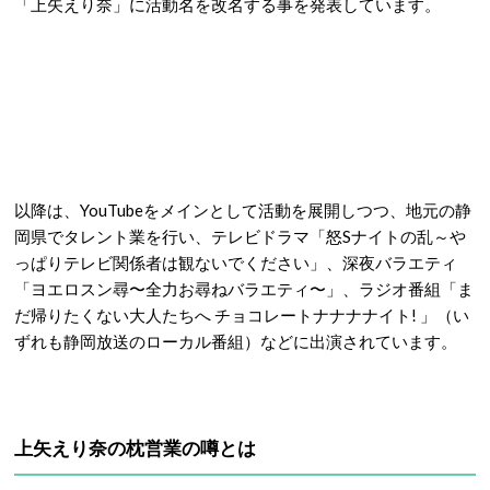
「上矢えり奈」に活動名を改名する事を発表しています。
以降は、YouTubeをメインとして活動を展開しつつ、地元の静
岡県でタレント業を行い、テレビドラマ「怒Sナイトの乱～や
っぱりテレビ関係者は観ないでください」、深夜バラエティ
「ヨエロスン尋〜全力お尋ねバラエティ〜」、ラジオ番組「ま
だ帰りたくない大人たちへ チョコレートナナナナイト! 」（い
ずれも静岡放送のローカル番組）などに出演されています。
上矢えり奈の枕営業の噂とは