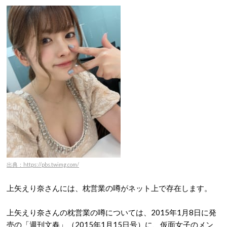
出典：https://pbs.twimg.com/
上矢えり奈さんには、枕営業の噂がネット上で存在します。
上矢えり奈さんの枕営業の噂については、2015年1月8日に発
売の「週刊文春」（2015年1月15日号）に、仮面女子のメン