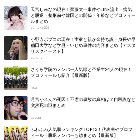
天宮しゅなの現在！齊藤太一事件やLINE流出・病気
と脱退・整形前や韓国との関係・年齢などプロフィー
ルまとめ
yujitake226
小野寺ポプコの現在！実家と親が金持ち説・身長や早
稲田大学など学歴・いじめ事件の内容まとめ【アスタ
リスクイースト】
gurung
さくら学院のメンバー人気順と卒業生24人の現在！
プロフィールも紹介【最新版】
risa
月宮かれんの死因！不慮の事故の真相は？自殺説など
突然死の謎まとめ
passpi
ふわふわ人気順ランキングTOP13！代表曲やプロフ
ィール・脱退メンバーも総まとめ【最新版】