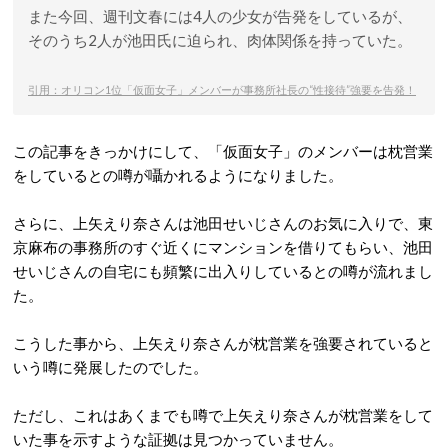
また今回、週刊文春には4人の少女が告発をしているが、
そのうち2人が池田氏に迫られ、肉体関係を持っていた。
引用：オリコン1位「仮面女子」メンバーが事務所社長の“性接待”強要を告発！
この記事をきっかけにして、「仮面女子」のメンバーは枕営業
をしているとの噂が囁かれるようになりました。
さらに、上矢えり奈さんは池田せいじさんのお気に入りで、東
京麻布の事務所のすぐ近くにマンションを借りてもらい、池田
せいじさんの自宅にも頻繁に出入りしているとの噂が流れまし
た。
こうした事から、上矢えり奈さんが枕営業を強要されていると
いう噂に発展したのでした。
ただし、これはあくまでも噂で上矢えり奈さんが枕営業をして
いた事を示すような証拠は見つかっていません。