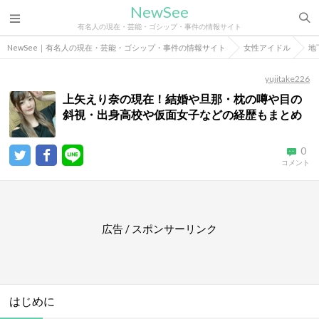
NewSee
有名人の現在・芸能・ゴシップ・事件の情報サイト
NewSee｜有名人の現在・芸能・ゴシップ・事件の情報サイト
女性アイドル
地
yujitake226
上矢えり奈の現在！結婚や旦那・枕の噂や目の
斜視・出身高校や仮面女子などの経歴もまとめ
0
コメント
広告 / スポンサーリンク
はじめに