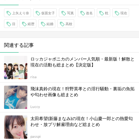
上矢えり奈
仮面女子
写真
改名
枕
現在
目
経歴
結婚
高校
関連する記事
ロッカジャポニカのメンバー人気順・最新版！解散と
現在の活動も総まとめ【決定版】
risa
飛沫真鈴の現在！狩野英孝との淫行騒動・裏垢の魚拓
や匂わせ画像も総まとめ
Luccy
太田希望(新藤まなみ)の現在！小山慶一郎との熱愛匂
わせ・放プリ解雇理由など総まとめ
passpi