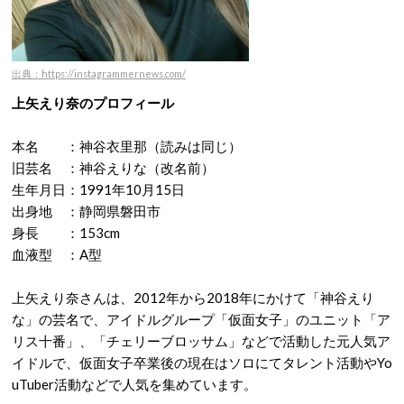
出典：https://instagrammernews.com/
上矢えり奈のプロフィール
本名 ：神谷衣里那（読みは同じ）
旧芸名 ：神谷えりな（改名前）
生年月日：1991年10月15日
出身地 ：静岡県磐田市
身長 ：153cm
血液型 ：A型
上矢えり奈さんは、2012年から2018年にかけて「神谷えり
な」の芸名で、アイドルグループ「仮面女子」のユニット「ア
リス十番」、「チェリーブロッサム」などで活動した元人気ア
イドルで、仮面女子卒業後の現在はソロにてタレント活動やYo
uTuber活動などで人気を集めています。