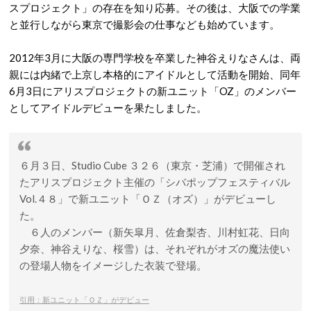
スプロジェクト」の存在を知り応募。その後は、大阪での学業
と並行しながら東京で撮影会の仕事なども始めています。
2012年3月に大阪の専門学校を卒業した神谷えりなさんは、両
親には内緒で上京し本格的にアイドルとして活動を開始、同年
6月3日にアリスプロジェクトの新ユニット「OZ」のメンバー
としてアイドルデビューを果たしました。
６月３日、Studio Cube ３２６（東京・芝浦）で開催され
たアリスプロジェクト主催の「シバポップフェスティバル
Vol.４８」で新ユニット「ＯＺ（オズ）」がデビューし
た。
６人のメンバー（新矢皐月、佐倉梨杏、川村虹花、日向
夕奈、神谷えりな、桜雪）は、それぞれがオズの魔法使い
の登場人物をイメージした衣装で登場。
引用：新ユニット「ＯＺ」がデビュー