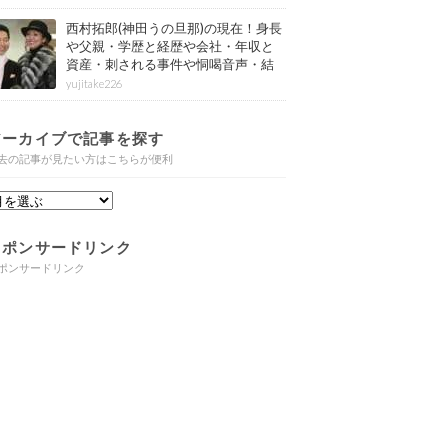
西村拓郎(神田うの旦那)の現在！身長
や父親・学歴と経歴や会社・年収と
資産・刺される事件や恫喝音声・結
婚と子供や自宅・脳梗塞の病気もま
yujitake226
とめ
アーカイブで記事を探す
去の記事が見たい方はこちらが便利
スポンサードリンク
ポンサードリンク