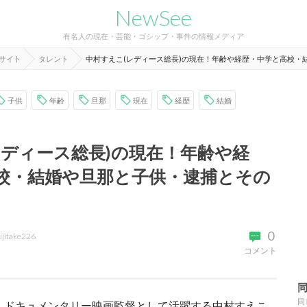
NewSee
有名人の現在・芸能・ゴシップ・事件の情報メディア
報サイト
タレント
中村すえこ(レディース総長)の現在！年齢や経歴・中学と高校・
子供
年齢
旦那
現在
経歴
結婚
レディース総長)の現在！年齢や経
校・結婚や旦那と子供・逮捕とその
0
ujitake226
コメント
同
、ドキュメンタリー映画監督として活躍する中村すえこ