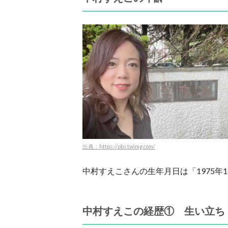
出典：https://pbs.twimg.com/
中村すえこさんの生年月日は「1975年
中村すえこの経歴① 生い立ち