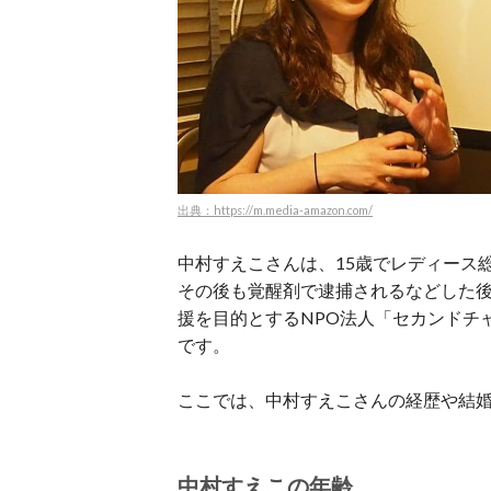
出典：https://m.media-amazon.com/
中村すえこさんは、15歳でレディース
その後も覚醒剤で逮捕されるなどした
援を目的とするNPO法人「セカンドチ
です。
ここでは、中村すえこさんの経歴や結
中村すえこの年齢