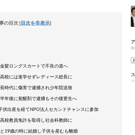
事の目次
[
目次を非表示
]
過
金髪ロングスカートで不良の道へ
高校には進学せずレディース総長に
ス
長時代に傷害で逮捕され少年院送致
半年後に覚醒剤で逮捕もその後更生へ
子供出産を経てNPO法人セカンドチャンスに参加
高校教員免許を取得し社会科教師に
と19歳の時に結婚し子供を産むも離婚