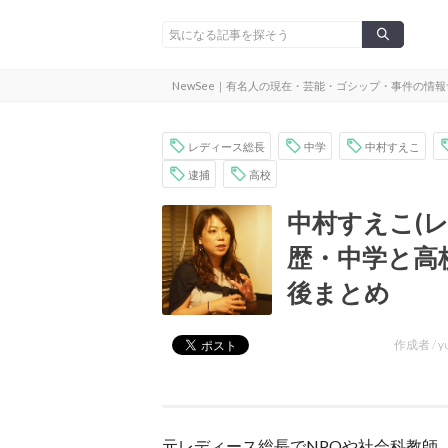
NewSee｜有名人の現在・芸能・ゴシップ・事件の情
レディース総長
中学
中村すえこ
逮捕
高校
中村すえこ(
歴・中学と高
後まとめ
作成者 /
y
元レディース総長でNPOや社会科教師