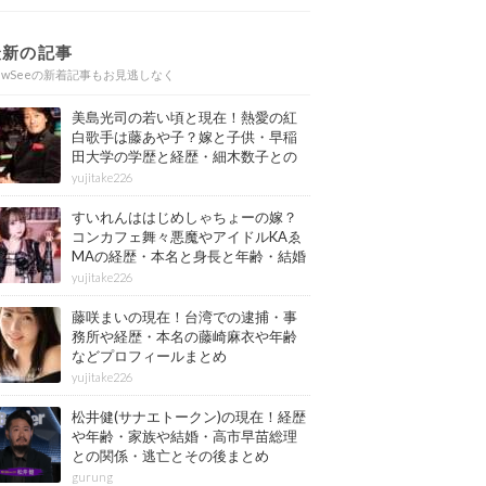
最新の記事
ewSeeの新着記事もお見逃しなく
美島光司の若い頃と現在！熱愛の紅
白歌手は藤あや子？嫁と子供・早稲
田大学の学歴と経歴・細木数子との
確執もまとめ
yujitake226
すいれんははじめしゃちょーの嫁？
コンカフェ舞々悪魔やアイドルKAゑ
MAの経歴・本名と身長と年齢・結婚
情報もまとめ
yujitake226
藤咲まいの現在！台湾での逮捕・事
務所や経歴・本名の藤崎麻衣や年齢
などプロフィールまとめ
yujitake226
松井健(サナエトークン)の現在！経歴
や年齢・家族や結婚・高市早苗総理
との関係・逃亡とその後まとめ
gurung