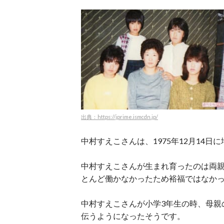
出典：https://jprime.ismcdn.jp/
中村すえこさんは、1975年12月14
中村すえこさんが生まれ育ったのは両親
とんど働かなかったため裕福ではなか
中村すえこさんが小学3年生の時、母親
伝うようになったそうです。