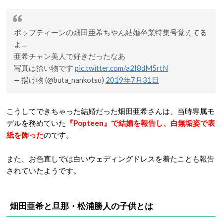
ポップティーンの畑田亜希ちやん結婚卒業特集号覚えてる
よ…
亜希チャン美人で好きだったなあ
写真は拾い物です
pic.twitter.com/a2I8dM5rtN
— 揚げ物 (@buta_nankotsu)
2019年7月31日
こうしてできちゃった結婚だった畑田亜希さんは、当時専属モ
デルを務めていた
『Popteen』で結婚を報告し、白無垢姿で表
紙を飾った
のです。
また、お色直しでは白いウェディングドレスを着たことも報告
されていたようです。
畑田亜希と旦那・松浦勝人の子供とは