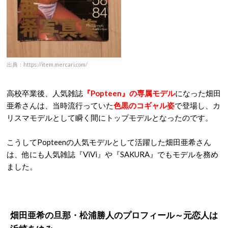
出典：https://item.mercari.com/
高校卒業後、人気雑誌
『Popteen』の専属モデル
になった畑田
亜希さんは、当時流行っていた
色黒のコギャル姿
で登場し、カ
リスマモデルとして瞬く間にトップモデルとなったのです。
こうしてPopteenの人気モデルとして活躍した畑田亜希さん
は、他にも人気雑誌『ViVi』や『SAKURA』でもモデルを務め
ました。
畑田亜希の旦那・松浦勝人のプロフィール～元恋人は