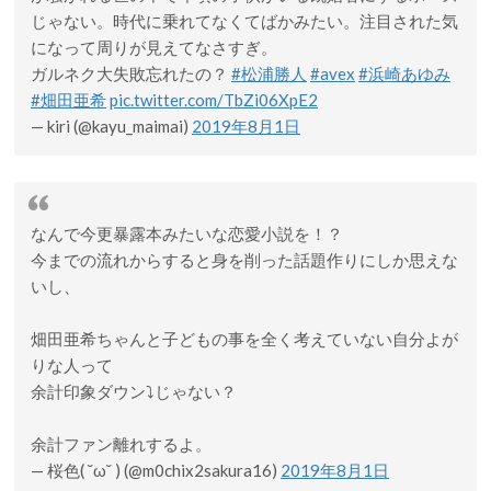
じゃない。時代に乗れてなくてばかみたい。注目された気
になって周りが見えてなさすぎ。
ガルネク大失敗忘れたの？
#松浦勝人
#avex
#浜崎あゆみ
#畑田亜希
pic.twitter.com/TbZi06XpE2
— kiri (@kayu_maimai)
2019年8月1日
なんで今更暴露本みたいな恋愛小説を！？
今までの流れからすると身を削った話題作りにしか思えな
いし、
畑田亜希ちゃんと子どもの事を全く考えていない自分よが
りな人って
余計印象ダウン⤵️じゃない？
余計ファン離れするよ。
— 桜色( ˘ω˘ ) (@m0chix2sakura16)
2019年8月1日