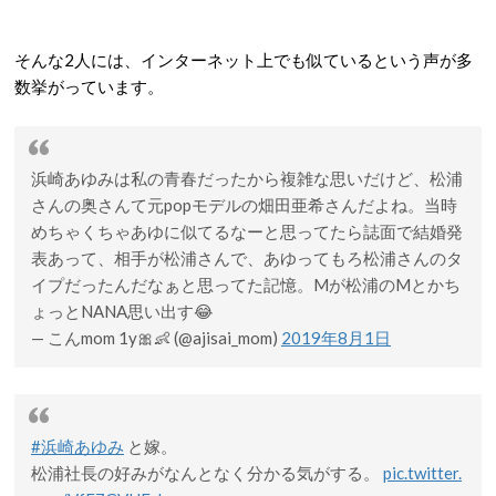
そんな2人には、インターネット上でも似ているという声が多
数挙がっています。
浜崎あゆみは私の青春だったから複雑な思いだけど、松浦
さんの奥さんて元popモデルの畑田亜希さんだよね。当時
めちゃくちゃあゆに似てるなーと思ってたら誌面で結婚発
表あって、相手が松浦さんで、あゆってもろ松浦さんのタ
イプだったんだなぁと思ってた記憶。Mが松浦のMとかち
ょっとNANA思い出す😂
— こんmom 1y🎀👶 (@ajisai_mom)
2019年8月1日
#浜崎あゆみ
と嫁。
松浦社長の好みがなんとなく分かる気がする。
pic.twitter.