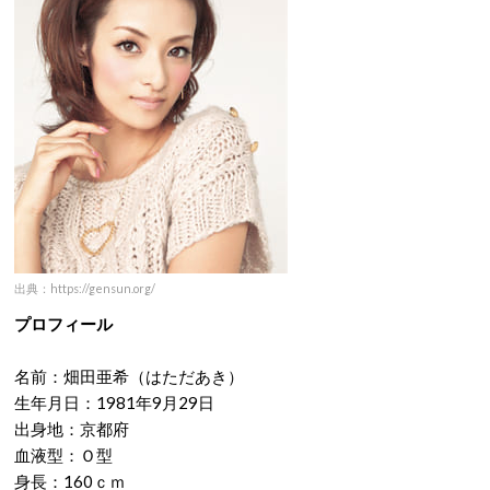
出典：https://gensun.org/
プロフィール
名前：畑田亜希（はただあき）
生年月日：1981年9月29日
出身地：京都府
血液型：Ｏ型
身長：160ｃｍ