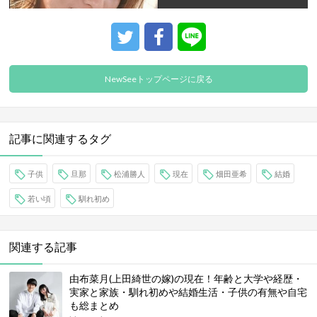
NewSeeトップページに戻る
記事に関連するタグ
子供
旦那
松浦勝人
現在
畑田亜希
結婚
若い頃
馴れ初め
関連する記事
由布菜月(上田綺世の嫁)の現在！年齢と大学や経歴・
実家と家族・馴れ初めや結婚生活・子供の有無や自宅
も総まとめ