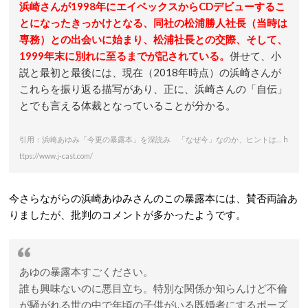
浜崎さんが1998年にエイベックスからCDデビューするこ
とになったきっかけとなる、同社の松浦勝人社長（当時は
専務）との出会いに始まり、松浦社長との交際、そして、
1999年末に別れに至るまでが記されている。
併せて、小
説と最初と最後には、現在（2018年時点）の浜崎さんが
これらを振り返る描写があり、正に、浜崎さんの「自伝」
とでも言える体裁となっていることが分かる。
引用：浜崎あゆみ「今更の暴露本」を深読み 「なぜ今」なのか、ヒントは… h
ttps://www.j-cast.com/
今さらながらの浜崎あゆみさんのこの暴露本には、賛否両論あ
りましたが、批判のコメントが多かったようです。
あゆの暴露本すごください。
誰も興味ないのに悪目立ち。特別な関係か知らんけど不倫
が騒がれる世の中で年頃の子供がいる既婚者にするポーズ