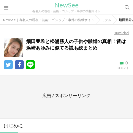
NewSee
有名人の現在・芸能・ゴシップ・事件の情報サイト
NewSee｜有名人の現在・芸能・ゴシップ・事件の情報サイト
モデル
畑田亜希
sumichel
畑田亜希と松浦勝人の子供や離婚の真相！昔は
浜崎あゆみに似てる説も総まとめ
0
コメント
広告 / スポンサーリンク
はじめに