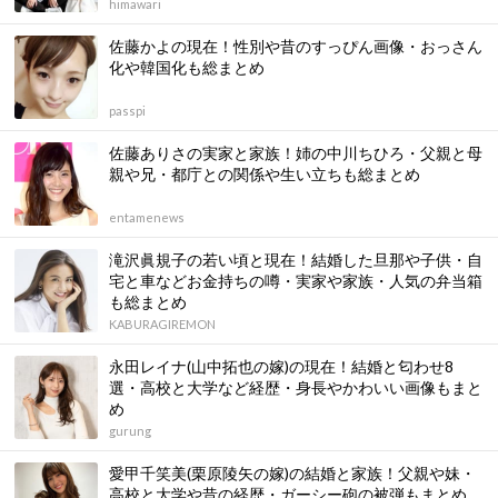
himawari
佐藤かよの現在！性別や昔のすっぴん画像・おっさん
化や韓国化も総まとめ
passpi
佐藤ありさの実家と家族！姉の中川ちひろ・父親と母
親や兄・都庁との関係や生い立ちも総まとめ
entamenews
滝沢眞規子の若い頃と現在！結婚した旦那や子供・自
宅と車などお金持ちの噂・実家や家族・人気の弁当箱
も総まとめ
KABURAGIREMON
永田レイナ(山中拓也の嫁)の現在！結婚と匂わせ8
選・高校と大学など経歴・身長やかわいい画像もまと
め
gurung
愛甲千笑美(栗原陵矢の嫁)の結婚と家族！父親や妹・
高校と大学や昔の経歴・ガーシー砲の被弾もまとめ