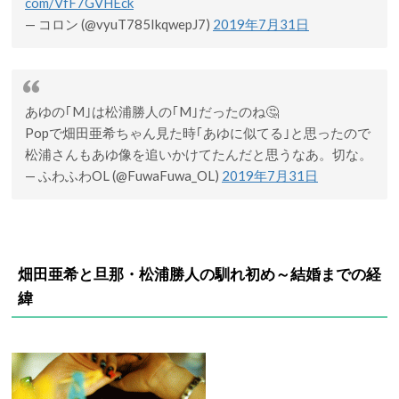
com/VfF7GVHEck
— コロン (@vyuT785IkqwepJ7)
2019年7月31日
あゆの｢M｣は松浦勝人の｢M｣だったのね🤔
Popで畑田亜希ちゃん見た時｢あゆに似てる｣と思ったので
松浦さんもあゆ像を追いかけてたんだと思うなあ。切な。
— ふわふわOL (@FuwaFuwa_OL)
2019年7月31日
畑田亜希と旦那・松浦勝人
の馴れ初め～結婚までの経
緯