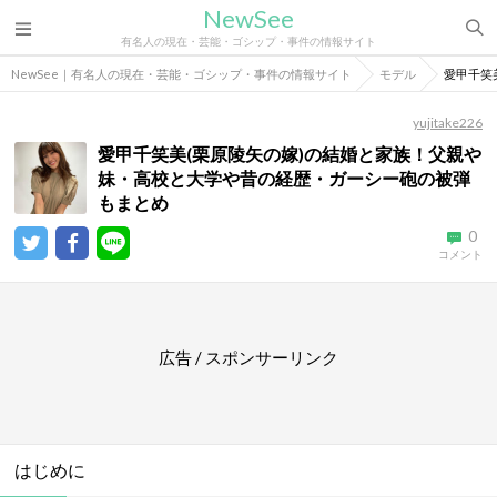
NewSee
有名人の現在・芸能・ゴシップ・事件の情報サイト
NewSee｜有名人の現在・芸能・ゴシップ・事件の情報サイト
モデル
愛甲千笑
yujitake226
愛甲千笑美(栗原陵矢の嫁)の結婚と家族！父親や
妹・高校と大学や昔の経歴・ガーシー砲の被弾
もまとめ
0
コメント
広告 / スポンサーリンク
はじめに