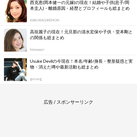
西克恵(岡本健一の元嫁)の現在！結婚や子供(息子/岡
本圭人)・離婚原因・経歴とプロフィールも総まとめ
KABURAGIREMON
高垣麗子の現在！元旦那の清水宏保や子供・堂本剛と
の関係も総まとめ
himawari
Usuke Devilの今現在！本名/年齢/身長・整形疑惑と実
物・消えた噂や最新活動も総まとめ
gurung
広告 / スポンサーリンク