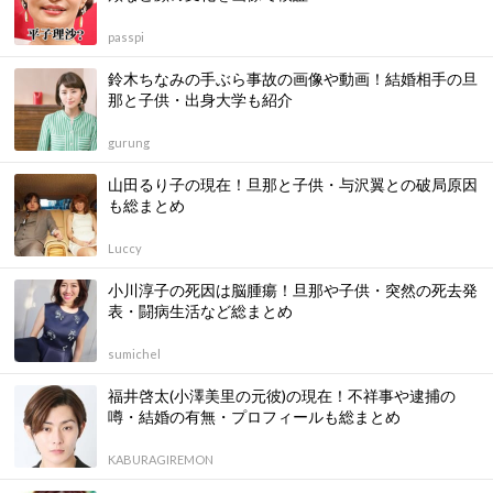
passpi
鈴木ちなみの手ぶら事故の画像や動画！結婚相手の旦
那と子供・出身大学も紹介
gurung
山田るり子の現在！旦那と子供・与沢翼との破局原因
も総まとめ
Luccy
小川淳子の死因は脳腫瘍！旦那や子供・突然の死去発
表・闘病生活など総まとめ
sumichel
福井啓太(小澤美里の元彼)の現在！不祥事や逮捕の
噂・結婚の有無・プロフィールも総まとめ
KABURAGIREMON