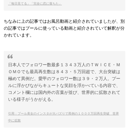
「毎日見てる」「完全に恋に落ちた」
ちなみに上の記事ではお風呂動画と紹介されていましたが、別
の記事ではプールに使っている動画と紹介されていて解釈が分
かれています。
日本人でフォロワー数最多１３４３万人のＴＷＩＣＥ・Ｍ
ＯＭＯでも最高再生数は８４３・５万回超で、大台突破は
極めて異例だ。愛甲のフォロワー数は３９・２万人。プー
ルに浮かびながらキュートな笑顔を浮かべている内容で、
コメント欄には国内外の言葉が並び、世界的に拡散されて
いる様子がうかがえる。
引用：プール美女のインスタが大バズりで異例の１０００万回再生突破 世界
中に拡散