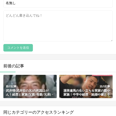
前後の記事
前の記事
次の記事
武井情(武井壮の兄)の死因はが
渥美遼馬の生い立ち＆実家の親や
ん！経歴と家族(父親/母親/兄弟)・
家族！中学や経歴・結婚や嫁と子
坂上忍との関係も総まとめ
供・野本結梨香さん事件の動機・
堀俊哉との関係や現在もまとめ
同じカテゴリーのアクセスランキング