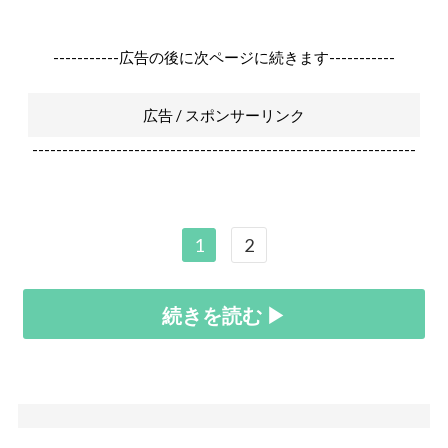
-----------広告の後に次ページに続きます-----------
広告 / スポンサーリンク
----------------------------------------------------------------
1
2
続きを読む ▶