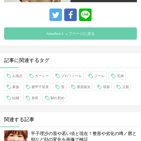
NewSeeトップページに戻る
記事に関連するタグ
お風呂
ガーシー
プロフィール
プール
兄弟
家族
愛甲千笑美
昔
栗原陵矢
母親
父親
結婚
身長
馴れ初め
関連する記事
平子理沙の昔や若い頃と現在！整形や劣化の噂／唇と
頬など顔の変化を画像で検証