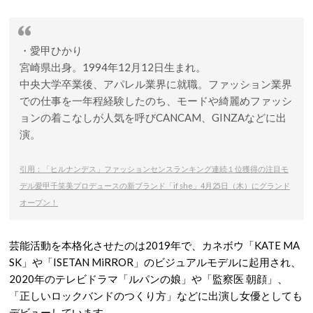
・愛甲ひかり
宮崎県出身。1994年12月12日生まれ。
中央大学卒業後、アパレル業界に就職。ファッション業界
での仕事を一年程経験したのち、モードや綺麗めファッシ
ョンの着こなしが人気を呼びCANCAM、GINZAなどに出
演。
引用：
「ヒルナンデス」ファッションセンスランキング連続１位獲得の注目モ
デル愛甲千笑美プロデュースの新ブランド「if she」4月25日（木）にグランド
オープン！
芸能活動を本格化させたのは2019年で、カネボウ「KATE MA
SK」や「ISETAN MiRROR」のビジュアルモデルに起用され、
2020年のテレビドラマ「ルパンの娘」や「監察医 朝顔」、
「正しいロックバンドのつくり方」などに出演し女優としても
デビューしています。