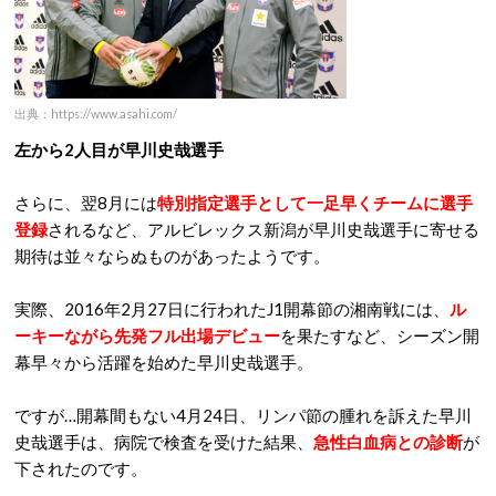
出典：https://www.asahi.com/
左から2人目が早川史哉選手
さらに、翌8月には
特別指定選手として一足早くチームに選手
登録
されるなど、アルビレックス新潟が早川史哉選手に寄せる
期待は並々ならぬものがあったようです。
実際、2016年2月27日に行われたJ1開幕節の湘南戦には、
ル
ーキーながら先発フル出場デビュー
を果たすなど、シーズン開
幕早々から活躍を始めた早川史哉選手。
ですが…開幕間もない4月24日、リンパ節の腫れを訴えた早川
史哉選手は、病院で検査を受けた結果、
急性白血病との診断
が
下されたのです。