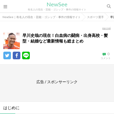
NewSee
有名人の現在・芸能・ゴシップ・事件の情報サイト
NewSee｜有名人の現在・芸能・ゴシップ・事件の情報サイト
スポーツ選手
早
passpi
早川史哉の現在！白血病の闘病・出身高校・髪
型・結婚など最新情報も総まとめ
0
コメント
広告 / スポンサーリンク
はじめに