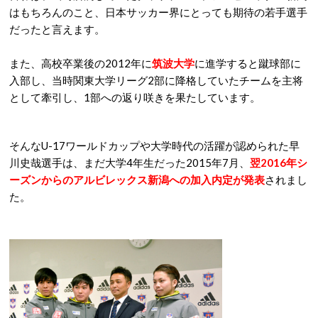
はもちろんのこと、日本サッカー界にとっても期待の若手選手
だったと言えます。
また、高校卒業後の2012年に
筑波大学
に進学すると蹴球部に
入部し、当時関東大学リーグ2部に降格していたチームを主将
として牽引し、1部への返り咲きを果たしています。
そんなU-17ワールドカップや大学時代の活躍が認められた早
川史哉選手は、まだ大学4年生だった2015年7月、
翌2016年シ
ーズンからのアルビレックス新潟への加入内定が発表
されまし
た。