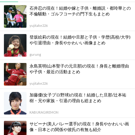
石井忍の現在！結婚や嫁と子供・離婚説・都玲華との
不倫騒動・ゴルフコーチの門下生もまとめ
yujitake226
登坂絵莉の現在！結婚や旦那と子供・学歴(高校/大学)
や引退理由・身長やかわいい画像まとめ
gurung
永島英明(山本聖子の元旦那)の現在！身長と離婚理由
や子供・最近の活動まとめ
yujitake226
加藤優(女子プロ野球)の現在！結婚した旦那/辻本祐
樹・兄や家族・引退の理由も総まとめ
KABURAGIREMON
サビーナ(美人バレー選手)の現在！身長やかわいい画
像・日本との関係や彼氏の有無も紹介