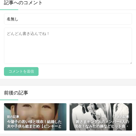
記事へのコメント
前後の記事
前の記事
次の記事
今陽子の若い頃と現在！結婚した
殿さまキングスのメンバー4人の
夫や子供も総まとめ【ピンキーと
現在！なみだの操などヒット曲・
キラーズ】
解散理由やその後も総まとめ