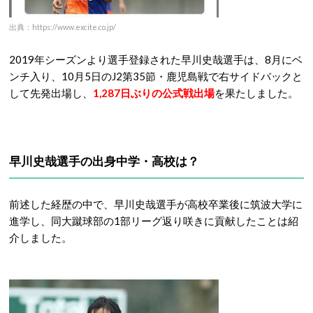
出典：https://www.excite.co.jp/
2019年シーズンより選手登録された早川史哉選手は、8月にベ
ンチ入り、10月5日のJ2第35節・鹿児島戦で右サイドバックと
して先発出場し、
1,287日ぶりの公式戦出場
を果たしました。
早川史哉選手の出身中学・高校は？
前述した経歴の中で、早川史哉選手が高校卒業後に筑波大学に
進学し、同大蹴球部の1部リーグ返り咲きに貢献したことは紹
介しました。