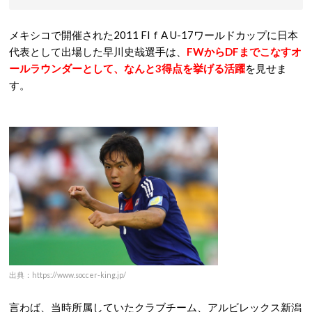
メキシコで開催された2011 FIｆA U-17ワールドカップに日本
代表として出場した早川史哉選手は、
FWからDFまでこなすオ
ールラウンダーとして、なんと3得点を挙げる活躍
を見せま
す。
出典：https://www.soccer-king.jp/
言わば、当時所属していたクラブチーム、アルビレックス新潟