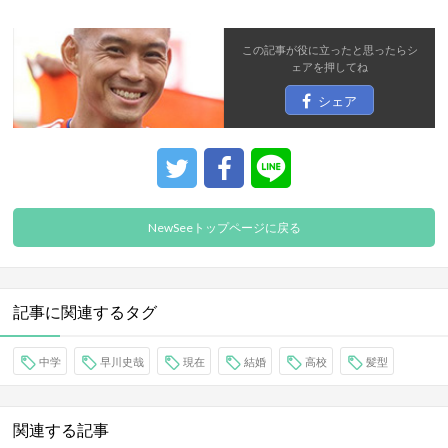
この記事が役に立ったと思ったら
シ
ェア
を押してね
シェア
NewSeeトップページに戻る
記事に関連するタグ
中学
早川史哉
現在
結婚
高校
髪型
関連する記事