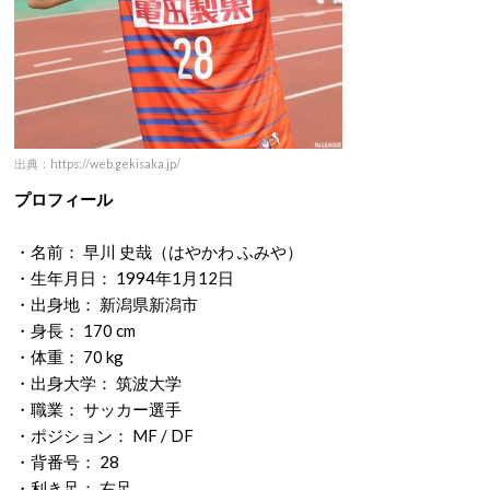
出典：https://web.gekisaka.jp/
プロフィール
・名前： 早川 史哉（はやかわ ふみや）
・生年月日： 1994年1月12日
・出身地： 新潟県新潟市
・身長： 170 cm
・体重： 70 kg
・出身大学： 筑波大学
・職業： サッカー選手
・ポジション： MF / DF
・背番号： 28
・利き足： 右足