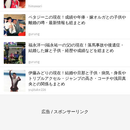
himawari
ペタジーニの現在！成績や年俸・嫁オルガとの子供や
離婚の噂・最新情報も総まとめ
gurung
福永洋一(福永祐一の父)の現在！落馬事故や後遺症・
結婚した嫁と子供・経歴や成績などを総まとめ
gurung
伊藤みどりの現在！結婚や旦那と子供・病気・身長や
トリプルアクセル・ジャンプの高さ・コーチや浅田真
央との関係もまとめ
yujitake226
広告 / スポンサーリンク