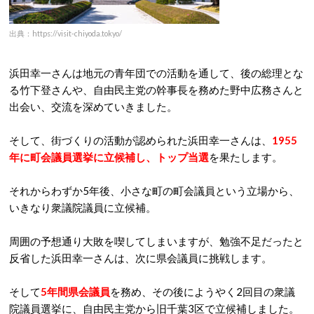
出典：https://visit-chiyoda.tokyo/
浜田幸一さんは地元の青年団での活動を通して、後の総理とな
る竹下登さんや、自由民主党の幹事長を務めた野中広務さんと
出会い、交流を深めていきました。
そして、街づくりの活動が認められた浜田幸一さんは、
1955
年に町会議員選挙に立候補し、トップ当選
を果たします。
それからわずか5年後、小さな町の町会議員という立場から、
いきなり衆議院議員に立候補。
周囲の予想通り大敗を喫してしまいますが、勉強不足だったと
反省した浜田幸一さんは、次に県会議員に挑戦します。
そして
5年間県会議員
を務め、その後にようやく2回目の衆議
院議員選挙に、自由民主党から旧千葉3区で立候補しました。