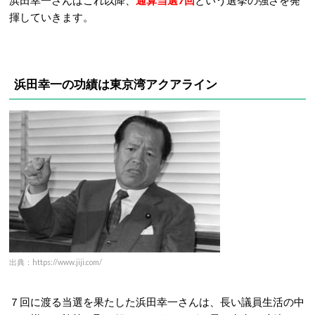
浜田幸一さんはこれ以降、
通算当選7回
という選挙の強さを発
揮していきます。
浜田幸一の功績は東京湾アクアライン
出典：https://www.jiji.com/
７回に渡る当選を果たした浜田幸一さんは、長い議員生活の中