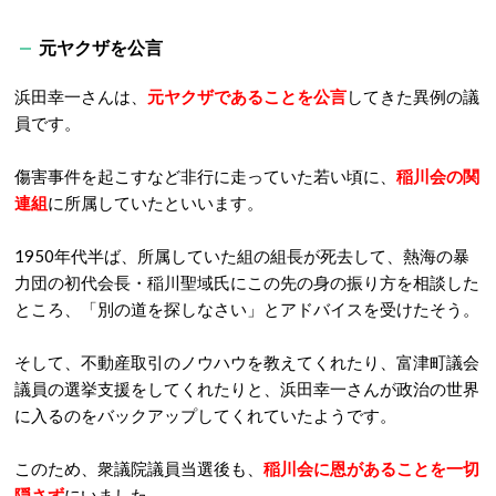
元ヤクザを公言
浜田幸一さんは、
元ヤクザであることを公言
してきた異例の議
員です。
傷害事件を起こすなど非行に走っていた若い頃に、
稲川会の関
連組
に所属していたといいます。
1950年代半ば、所属していた組の組長が死去して、熱海の暴
力団の初代会長・稲川聖域氏にこの先の身の振り方を相談した
ところ、「別の道を探しなさい」とアドバイスを受けたそう。
そして、不動産取引のノウハウを教えてくれたり、富津町議会
議員の選挙支援をしてくれたりと、浜田幸一さんが政治の世界
に入るのをバックアップしてくれていたようです。
このため、衆議院議員当選後も、
稲川会に恩があることを一切
隠さず
にいました。