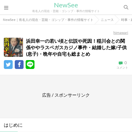
NewSee
有名人の現在・芸能・ゴシップ・事件の情報サイト
NewSee｜有名人の現在・芸能・ゴシップ・事件の情報サイト
ニュース
時事・
himawari
浜田幸一の若い頃と伝説や死因！稲川会との関
係ややラスベガスカジノ事件・結婚した嫁/子供
(息子)・晩年や自宅も総まとめ
0
コメント
広告 / スポンサーリンク
はじめに