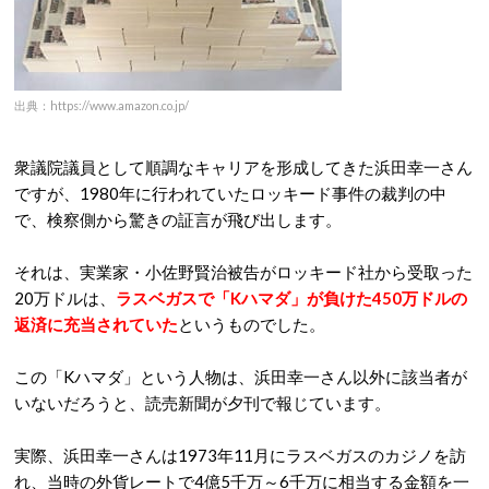
出典：https://www.amazon.co.jp/
衆議院議員として順調なキャリアを形成してきた浜田幸一さん
ですが、1980年に行われていたロッキード事件の裁判の中
で、検察側から驚きの証言が飛び出します。
それは、実業家・小佐野賢治被告がロッキード社から受取った
20万ドルは、
ラスベガスで「Kハマダ」が負けた450万ドルの
返済に充当されていた
というものでした。
この「Kハマダ」という人物は、浜田幸一さん以外に該当者が
いないだろうと、読売新聞が夕刊で報じています。
実際、浜田幸一さんは1973年11月にラスベガスのカジノを訪
れ、当時の外貨レートで4億5千万～6千万に相当する金額を一