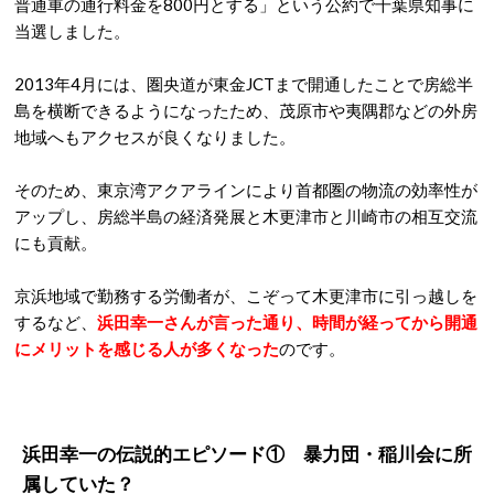
普通車の通行料金を800円とする」という公約で千葉県知事に
当選しました。
2013年4月には、圏央道が東金JCTまで開通したことで房総半
島を横断できるようになったため、茂原市や夷隅郡などの外房
地域へもアクセスが良くなりました。
そのため、東京湾アクアラインにより首都圏の物流の効率性が
アップし、房総半島の経済発展と木更津市と川崎市の相互交流
にも貢献。
京浜地域で勤務する労働者が、こぞって木更津市に引っ越しを
するなど、
浜田幸一さんが言った通り、時間が経ってから開通
にメリットを感じる人が多くなった
のです。
浜田幸一の伝説的エピソード① 暴力団・稲川会に所
属していた？