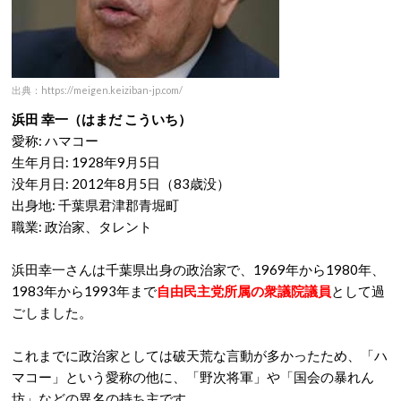
出典：https://meigen.keiziban-jp.com/
浜田 幸一（はまだ こういち）
愛称: ハマコー
生年月日: 1928年9月5日
没年月日: 2012年8月5日（83歳没）
出身地: 千葉県君津郡青堀町
職業: 政治家、タレント
浜田幸一さんは千葉県出身の政治家で、1969年から1980年、
1983年から1993年まで
自由民主党所属の衆議院議員
として過
ごしました。
これまでに政治家としては破天荒な言動が多かったため、「ハ
マコー」という愛称の他に、「野次将軍」や「国会の暴れん
坊」などの異名の持ち主です。