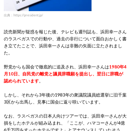
出典：https://president.jp/
読売新聞が疑惑を報じた後、テレビも週刊誌も、浜田幸一さん
のラスベガスでの行動や、過去の非行について面白おかしく書
き立てたことで、浜田幸一さんは非難の矢面に立たされまし
た。
野党からも国会で徹底的に追及され、浜田幸一さんは
1980年4
月10日、自民党の離党と議員辞職願を提出し、翌日に辞職が
認められています
。
しかし、それから3年後の1983年の衆議院議員総選挙に旧千葉
3区から出馬し、見事に国会に返り咲いています。
なお、ラスベガスの日本人向けツアーでは、浜田幸一さんが大
損をしたホテルが組み込まれ、「ここが、ハマコーさんが4億
6千万円をすったホテルですよ」とアナウンスしていたそう。