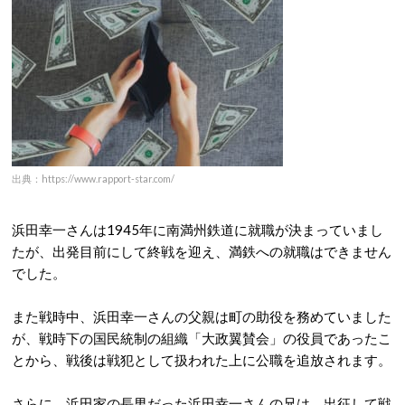
出典：https://www.rapport-star.com/
浜田幸一さんは1945年に南満州鉄道に就職が決まっていまし
たが、出発目前にして終戦を迎え、満鉄への就職はできません
でした。
また戦時中、浜田幸一さんの父親は町の助役を務めていました
が、戦時下の国民統制の組織「大政翼賛会」の役員であったこ
とから、戦後は戦犯として扱われた上に公職を追放されます。
さらに、浜田家の長男だった浜田幸一さんの兄は、出征して戦