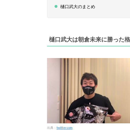
樋口武大のまとめ
樋口武大は朝倉未来に勝った
出典：
twitter.com