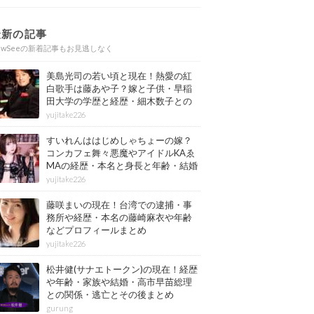
最新の記事
ewSeeの新着記事もお見逃しなく
美島光司の若い頃と現在！熱愛の紅
白歌手は藤あや子？嫁と子供・早稲
田大学の学歴と経歴・細木数子との
確執もまとめ
yujitake226
すいれんははじめしゃちょーの嫁？
コンカフェ舞々悪魔やアイドルKAゑ
MAの経歴・本名と身長と年齢・結婚
情報もまとめ
yujitake226
藤咲まいの現在！台湾での逮捕・事
務所や経歴・本名の藤崎麻衣や年齢
などプロフィールまとめ
yujitake226
松井健(サナエトークン)の現在！経歴
や年齢・家族や結婚・高市早苗総理
との関係・逃亡とその後まとめ
gurung