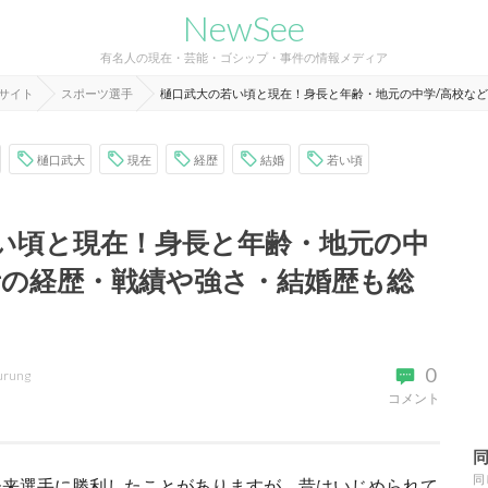
NewSee
有名人の現在・芸能・ゴシップ・事件の情報メディア
報サイト
スポーツ選手
樋口武大の若い頃と現在！身長と年齢・地元の中学/高校な
樋口武大
現在
経歴
結婚
若い頃
い頃と現在！身長と年齢・地元の中
昔の経歴・戦績や強さ・結婚歴も総
0
urung
コメント
同
未来選手に勝利したことがありますが、昔はいじめられて