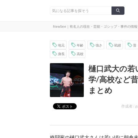
NewSee｜有名人の現在・芸能・ゴシップ・事件の情
地元
年齢
強さ
戦績
昔
身長
高校
樋口武大の若
学/高校など
まとめ
作成者 /
g
格闘家の樋口武大さんは若い頃に朝倉