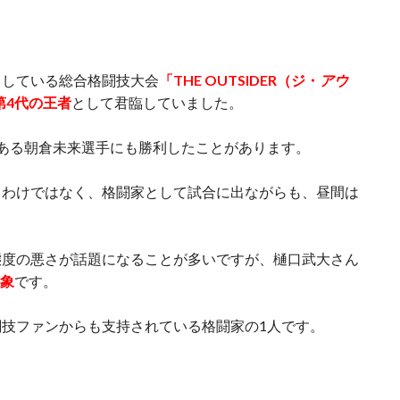
スしている総合格闘技大会
「THE OUTSIDER（ジ・
アウ
・第4代の王者
として君臨していました。
ある朝倉未来選手にも勝利したことがあります。
うわけではなく、格闘家として試合に出ながらも、昼間は
態度の悪さが話題になることが多いですが、樋口武大さん
印象
です。
技ファンからも支持されている格闘家の1人です。