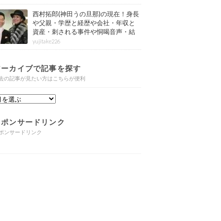
西村拓郎(神田うの旦那)の現在！身長
や父親・学歴と経歴や会社・年収と
資産・刺される事件や恫喝音声・結
婚と子供や自宅・脳梗塞の病気もま
yujitake226
とめ
アーカイブで記事を探す
去の記事が見たい方はこちらが便利
スポンサードリンク
ポンサードリンク