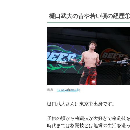
樋口武大の昔や若い頃の経歴
出典：
news.yahoo.co.jp
樋口武大さんは東京都出身です。
子供の頃から格闘技が大好きで格闘技
時代までは格闘技とは無縁の生活を送