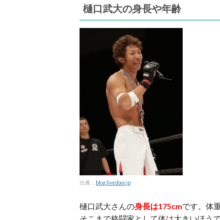
樋口武大の身長や年齢
出典：
blog.livedoor.jp
樋口武大さんの
身長は175cm
です。体重は
そこまで格闘家として体は大きいほう