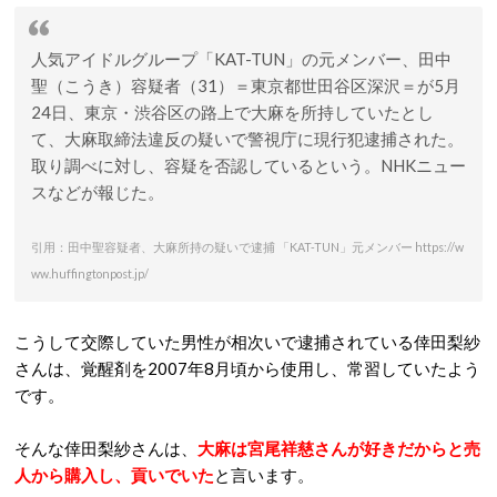
人気アイドルグループ「KAT-TUN」の元メンバー、田中
聖（こうき）容疑者（31）＝東京都世田谷区深沢＝が5月
24日、東京・渋谷区の路上で大麻を所持していたとし
て、大麻取締法違反の疑いで警視庁に現行犯逮捕された。
取り調べに対し、容疑を否認しているという。NHKニュー
スなどが報じた。
引用：田中聖容疑者、大麻所持の疑いで逮捕 「KAT-TUN」元メンバー https://w
ww.huffingtonpost.jp/
こうして交際していた男性が相次いで逮捕されている倖田梨紗
さんは、覚醒剤を2007年8月頃から使用し、常習していたよう
です。
そんな倖田梨紗さんは、
大麻は宮尾祥慈さんが好きだからと売
人から購入し、貢いでいた
と言います。