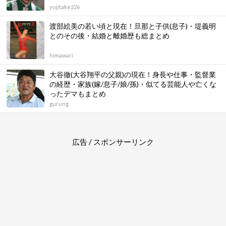
yujitake226
渡部絵美の若い頃と現在！旦那と子供(息子)・堤義明
とのその後・結婚と離婚歴も総まとめ
himawari
大谷徹(大谷翔平の父親)の現在！身長や仕事・監督業
の経歴・家族(嫁/息子/娘/孫)・似てる芸能人や亡くな
ったデマもまとめ
gurung
広告 / スポンサーリンク