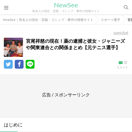
NewSee
有名人の現在・芸能・ゴシップ・事件の情報サイト
NewSee｜有名人の現在・芸能・ゴシップ・事件の情報サイト
スポーツ選手
宮
sumichel
宮尾祥慈の現在！薬の逮捕と彼女・ジャニーズ
や関東連合との関係まとめ【元テニス選手】
0
コメント
広告 / スポンサーリンク
はじめに