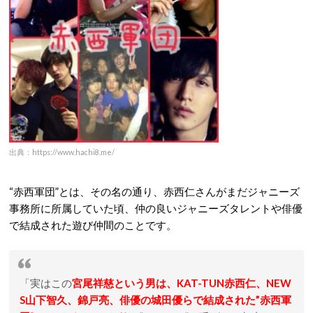
出典：https://www.hachi8.me/
“赤西軍団”とは、その名の通り、赤西仁さんがまだジャニーズ
事務所に所属していた頃、仲の良いジャニーズタレントや俳優
で結成された遊び仲間のことです。
「実はこの
宮尾祥慈という男は、KAT-TUN赤西仁、NEW
S山下智久、錦戸亮、俳優の城田優らで結成された”赤西軍