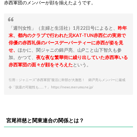
赤西軍団のメンバーが顔を揃えたようです。
「週刊女性」（主婦と生活社）1月22日号によると、
昨年
末、都内のクラブで行われた元KAT-TUN赤西仁の実弟で
俳優の赤西礼保のバースデーパーティーに赤西が姿を見
せ、
ほかに、関ジャニの錦戸亮、山Pこと山下智久も参
加。かつて、
夜な夜な繁華街に繰り出していた赤西率いる
赤西軍団の面々が顔をそろえた
という。
引用：ジャニーズ“赤西軍団”復活に幹部が大激怒！ 錦戸亮らメンバーに厳戒
令「脱退の可能性も……？」 https://news.merumo.ne.jp/
宮尾祥慈と関東連合の関係とは？