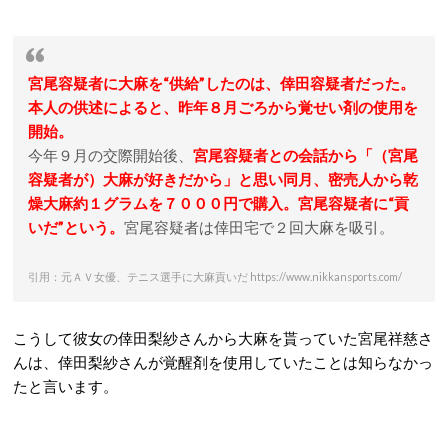
宮尾容疑者に大麻を“供給”したのは、倖田容疑者だった。
本人の供述によると、昨年８月ごろから覚せい剤の使用を
開始。
今年９月の交際開始後、
宮尾容疑者との会話から「（宮尾
容疑者が）大麻が好きだから」と思い同月、密売人から乾
燥大麻約１グラムを７０００円で購入。宮尾容疑者に“貢
いだ”という。
宮尾容疑者は倖田宅で２回大麻を吸引。
引用：元ＡＶ女優、テニス選手に大麻貢いだ https://www.nikkansports.com/
こうして彼女の倖田梨紗さんから大麻を貰っていた宮尾祥慈さ
んは、倖田梨紗さんが覚醒剤を使用していたことは知らなかっ
たと言います。