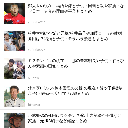
鄭大世の現在！結婚や嫁と子供・国籍と親や家族・な
ぜ日本・借金の理由や事業もまとめ
yujitake226
松井大輔(バツ2)と元嫁/松井晶子や加藤ローサの離婚
原因は？結婚と子供・モラハラ疑惑もまとめ
yujitake226
ミスモンゴルの現在！旦那の豊本明長や子供・すっぴ
んや素顔の画像まとめ
gurung
鈴木亨(ゴルフ/鈴木愛理の父親)の現在！嫁や子供(娘/
息子)・結婚生活と自宅も総まとめ
himawari
小林徹弥の死因はワクチン？嫁/山内菜緒や子供など
家族・元JRA騎手など経歴まとめ