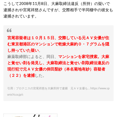
こうして2008年11月8日、大麻取締法違反（所持）の疑いで
逮捕されや宮尾祥慈さんですが、交際相手で半同棲中の彼女も
逮捕されています。
宮尾容疑者は１０月１５日、交際している元ＡＶ女優が住
む東京都港区のマンションで乾燥大麻約０・７グラムを隠
し持っていた疑い
。
麻薬取締部によると、同日、
マンションを家宅捜索。大麻
と覚せい剤を発見し、大麻取締法と覚せい剤取締法違反の
現行犯で元ＡＶ女優の倖田梨紗（本名菊地有紗）容疑者
（２２）を逮捕
した。
引用：プロテニスの宮尾祥慈を大麻所持で逮捕 元ＡＶ女優も… https://www.sp
onichi.co.jp/s