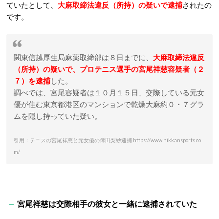
ていたとして、
大麻取締法違反（所持）の疑いで逮捕
されたの
です。
関東信越厚生局麻薬取締部は８日までに、
大麻取締法違反
（所持）の疑いで、プロテニス選手の宮尾祥慈容疑者（２
７）を逮捕
した。
調べでは、宮尾容疑者は１０月１５日、交際している元女
優が住む東京都港区のマンションで乾燥大麻約０・７グラ
ムを隠し持っていた疑い。
引用：テニスの宮尾祥慈と元女優の倖田梨紗逮捕 https://www.nikkansports.co
m/
宮尾祥慈は交際相手の彼女と一緒に逮捕されていた