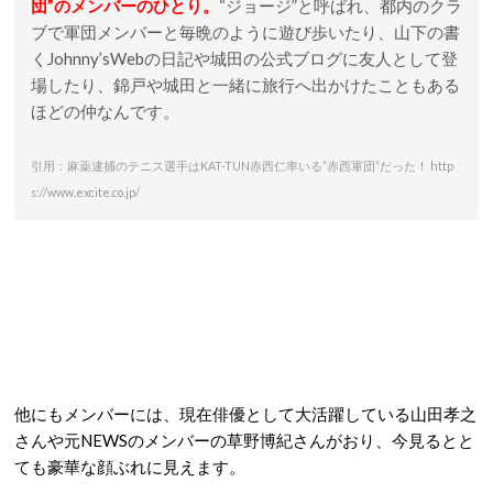
団”のメンバーのひとり。
“ジョージ”と呼ばれ、都内のクラ
ブで軍団メンバーと毎晩のように遊び歩いたり、山下の書
くJohnny’sWebの日記や城田の公式ブログに友人として登
場したり、錦戸や城田と一緒に旅行へ出かけたこともある
ほどの仲なんです。
引用：麻薬逮捕のテニス選手はKAT-TUN赤西仁率いる”赤西軍団”だった！ http
s://www.excite.co.jp/
他にもメンバーには、現在俳優として大活躍している山田孝之
さんや元NEWSのメンバーの草野博紀さんがおり、今見るとと
ても豪華な顔ぶれに見えます。