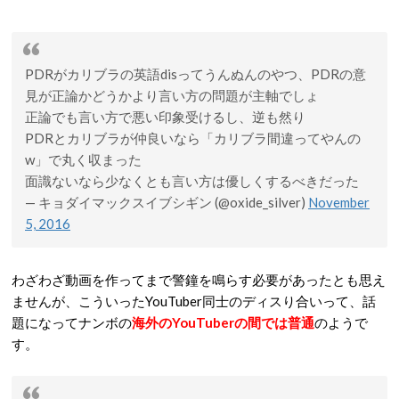
PDRがカリブラの英語disってうんぬんのやつ、PDRの意
見が正論かどうかより言い方の問題が主軸でしょ
正論でも言い方で悪い印象受けるし、逆も然り
PDRとカリブラが仲良いなら「カリブラ間違ってやんの
w」で丸く収まった
面識ないなら少なくとも言い方は優しくするべきだった
— キョダイマックスイブシギン (@oxide_silver)
November
5, 2016
わざわざ動画を作ってまで警鐘を鳴らす必要があったとも思え
ませんが、こういったYouTuber同士のディスり合いって、話
題になってナンボの
海外のYouTuberの間では普通
のようで
す。