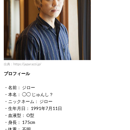
出典：https://japarazzi.jp/
プロフィール
・名前： ジロー
・本名： ◯◯ じゅんし？
・ニックネーム： ジロー
・生年月日： 1991年7月11日
・血液型： O型
・身長： 175cm
・体重： 不明