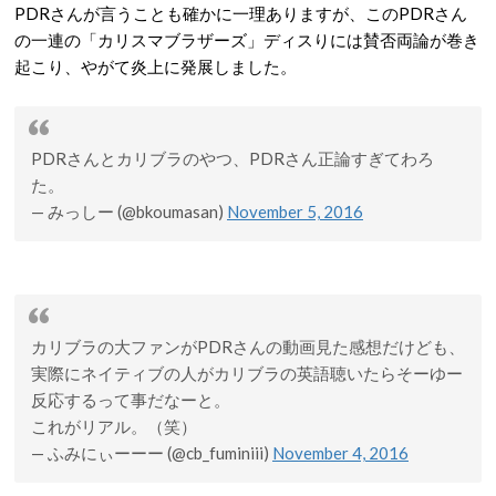
PDRさんが言うことも確かに一理ありますが、このPDRさん
の一連の「カリスマブラザーズ」ディスりには賛否両論が巻き
起こり、やがて炎上に発展しました。
PDRさんとカリブラのやつ、PDRさん正論すぎてわろ
た。
— みっしー (@bkoumasan)
November 5, 2016
カリブラの大ファンがPDRさんの動画見た感想だけども、
実際にネイティブの人がカリブラの英語聴いたらそーゆー
反応するって事だなーと。
これがリアル。（笑）
— ふみにぃーーー (@cb_fuminiii)
November 4, 2016