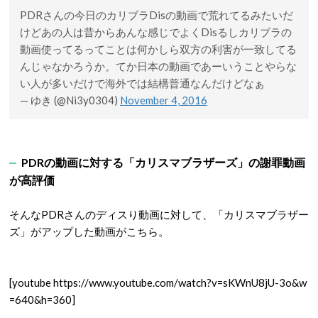
PDRさんの今日のカリブラDisの動画で荒れてるみたいだ
けどあの人は昔からあんな感じでよくDisるしカリブラの
動画使ってるってことは何かしら双方の利害が一致してる
んじゃなかろうか。てか日本の動画であーいうことやらな
い人が多いだけで海外では結構普通なんだけどなぁ
— ゆき (@Ni3y0304)
November 4, 2016
PDRの動画に対する「カリスマブラザーズ」の謝罪動画
が高評価
そんなPDRさんのディスり動画に対して、「カリスマブラザー
ズ」がアップした動画がこちら。
[youtube https://www.youtube.com/watch?v=sKWnU8jU-3o&w
=640&h=360]