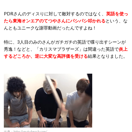
PDRさんのディスりに対して敵対するのではなく、
英語を使っ
たら東海オンエアのてつやさんにパシパシ叩かれる
という、な
んともユニークな謝罪動画だったんですよね！
特に、3人目のみのさんがガチガチの英語で喋り出すシーンが
秀逸！などと、「カリスマブラザーズ」は間違った英語で
炎上
するどころか、逆に大変な高評価を受ける
結果となりました。
出典：http://youtuberch.com/