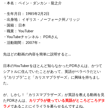
・本名： ペイン・ダンカン・龍之介
・生年月日： 1985年2月2日
・出身地： イギリス・ノーフォーク州ノリッジ
・国籍： 日本
・職業： YouTuber
・YouTubeチャンネル： PDRさん
・活動期間： 2007年 –
先ほどの動画の内容を簡単に説明すると…
日本のYouTuberをほとんど知らなかったPDRさんは、かつて
シアトルに住んでいたことがあって、英語がペラペラだとい
う“カリブラ”こと「カリスマブラザーズ」に興味を持ちまし
た。
が、しかし！「カリスマブラザーズ」が英語を教える動画を見
たPDRさんは、
カリブラが使っている英語がところどころデタ
ラメ
であることにイライラを募らせるんですよね。