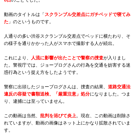
動画のタイトルは「
スクランブル交差点にガチベッドで寝てみ
た
」のというものです。
人通りの多い渋谷スクランブル交差点でベッドに横たわり、そ
の様子を通りかかった人がスマホで撮影する人が続出。
これにより、
人流に影響が出たことで警察の捜査
が入りまし
た。警視庁では、ジョーブログさんの行為を交通を妨害する迷
惑行為という捉え方をしたようです。
警察に出頭したジョーブログさんは、捜査の結果、
道路交通法
違反の容疑で書類送検、
「厳重注意」処分
になりました。つま
り、逮捕には至っていません。
この動画は当然、
批判を浴びて炎上
。現在、この動画は削除さ
れていますが、動画の画像はネット上にかなり拡散されていま
す。