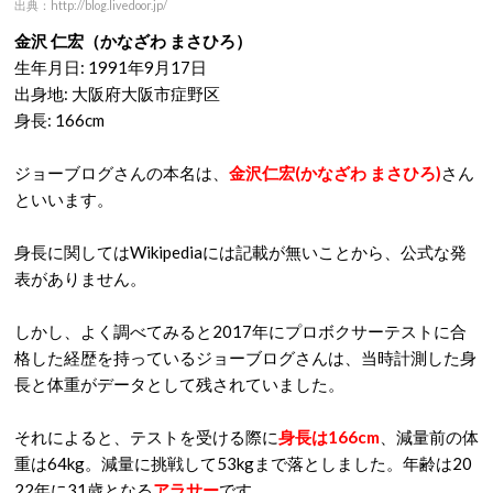
出典：http://blog.livedoor.jp/
金沢 仁宏（かなざわ まさひろ）
生年月日: 1991年9月17日
出身地: 大阪府大阪市症野区
身長: 166cm
ジョーブログさんの本名は、
金沢仁宏(かなざわ まさひろ)
さん
といいます。
身長に関してはWikipediaには記載が無いことから、公式な発
表がありません。
しかし、よく調べてみると2017年にプロボクサーテストに合
格した経歴を持っているジョーブログさんは、当時計測した身
長と体重がデータとして残されていました。
それによると、テストを受ける際に
身長は166cm
、減量前の体
重は64kg。減量に挑戦して53kgまで落としました。年齢は20
22年に31歳となる
アラサー
です。