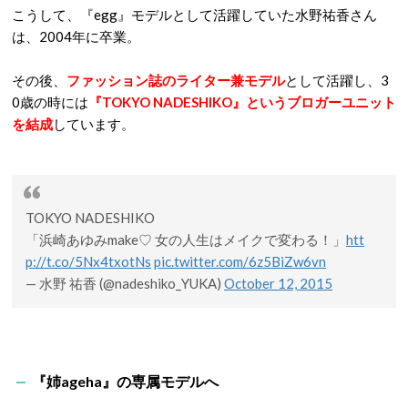
こうして、『egg』モデルとして活躍していた水野祐香さん
は、2004年に卒業。
その後、
ファッション誌のライター兼モデル
として活躍し、3
0歳の時には
『TOKYO NADESHIKO』というブロガーユニット
を結成
しています。
TOKYO NADESHIKO
「浜崎あゆみmake♡ 女の人生はメイクで変わる！」
htt
p://t.co/5Nx4txotNs
pic.twitter.com/6z5BiZw6vn
— 水野 祐香 (@nadeshiko_YUKA)
October 12, 2015
『姉ageha』の専属モデルへ