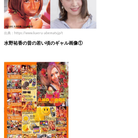
出典：https://www.kaeru-abematv.jp/t
水野祐香の昔の若い頃のギャル画像①