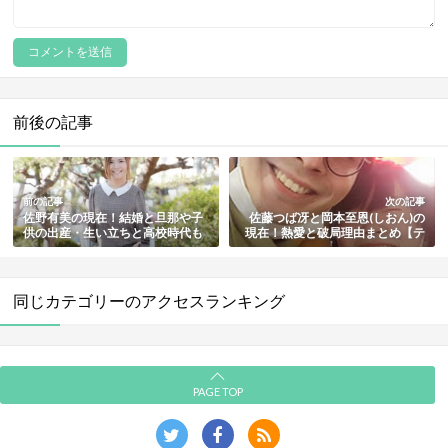
前後の記事
前の記事
次の記事
佐野有美の現在！結婚と旦那や子
佐藤つば冴と岡本至恩(しおん)の
供の出産・生い立ちと高校時代も
現在！熱愛と破局理由まとめ【テ
総まとめ【車椅子のチアリーダ
ラスハウス歴代No.1のベストカッ
ー】
プル】
同じカテゴリーのアクセスランキング
PAGE TOP