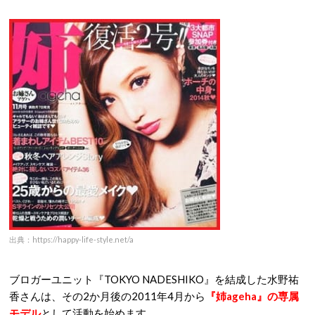
出典：https://happy-life-style.net/a
ブロガーユニット『TOKYO NADESHIKO』を結成した水野祐
香さんは、その2か月後の2011年4月から
『姉ageha』の専属
モデル
として活動を始めます