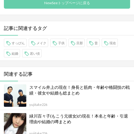
NewSeeトップページに戻る
記事に関連するタグ
すっぴん
メイク
子供
旦那
昔
現在
結婚
若い頃
関連する記事
スマイル井上の現在！身長と筋肉・年齢や格闘技の戦
績・彼女や結婚も総まとめ
yujitake226
緑川百々子(もこう元彼女)の現在！本名と年齢・引退
理由や結婚の噂まとめ
yujitake226