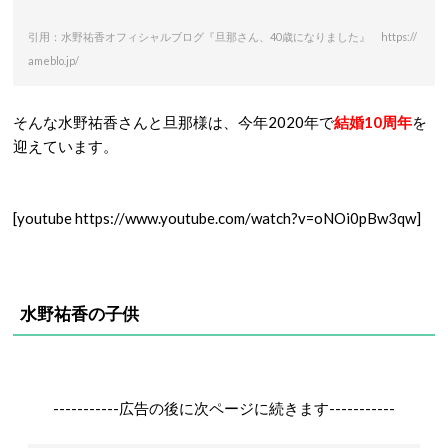
引用：水野祐香オフィシャルブログ『旦那さん、40歳になりました』 https://
ameblo.jp/
そんな水野祐香さんと旦那様は、今年2020年で
結婚10周年
を
迎えています。
[youtube https://www.youtube.com/watch?v=oNOi0pBw3qw]
水野祐香の子供
-----------広告の後に次ページに続きます-----------