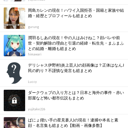
岡島カレンの現在！ハワイ入国拒否・国籍と家族や結
婚・経歴とプロフィールも総まとめ
gurung
潤羽るしあの現在！中の人はみけねこ？顔バレや前
世・契約解除の理由と引退の経緯・転生先・まふまふ
との結婚・離婚も総まとめ
himawari
デリシャス伊野村(炎上芸人)の顔画像は？正体はなんJ
民の釣り？不謹慎な発言も総まとめ
Luccy
ダークウェブの入り方とは？日本と海外の事件・赤い
部屋など怖い都市伝説もまとめ
yujitake226
ぱにょ(歌い手の星見蒼人)の現在！逮捕や本名と素
顔・名言集も総まとめ【動画・画像多数】