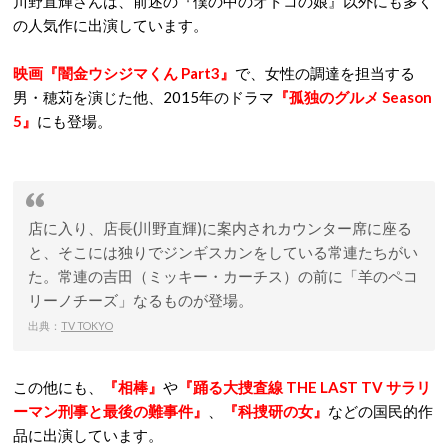
川野直輝さんは、前述の『僕の中のオトコの娘』以外にも多く
の人気作に出演しています。
映画『闇金ウシジマくん Part3』
で、女性の調達を担当する
男・穂苅を演じた他、2015年のドラマ
『孤独のグルメ Season
5』
にも登場。
店に入り、店長(川野直輝)に案内されカウンター席に座る
と、そこには独りでジンギスカンをしている常連たちがい
た。常連の吉田（ミッキー・カーチス）の前に「羊のペコ
リーノチーズ」なるものが登場。
出典：
TV TOKYO
この他にも、
『相棒』
や
『踊る大捜査線 THE LAST TV サラリ
ーマン刑事と最後の難事件』
、
『科捜研の女』
などの国民的作
品に出演しています。