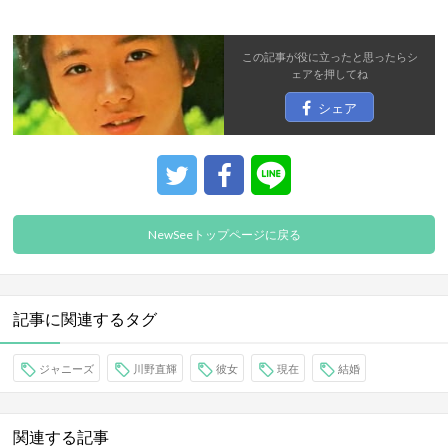
この記事が役に立ったと思ったら
シ
ェア
を押してね
シェア
NewSeeトップページに戻る
記事に関連するタグ
ジャニーズ
川野直輝
彼女
現在
結婚
関連する記事