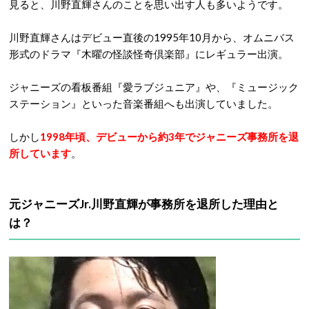
見ると、川野直輝さんのことを思い出す人も多いようです。
川野直輝さんはデビュー直後の1995年10月から、オムニバス
形式のドラマ『木曜の怪談怪奇倶楽部』にレギュラー出演。
ジャニーズの看板番組『愛ラブジュニア』や、『ミュージック
ステーション』といった音楽番組へも出演していました。
しかし
1998年頃、デビューから約3年でジャニーズ事務所を退
所しています
。
元ジャニーズJr.川野直輝が事務所を退所した理由と
は？