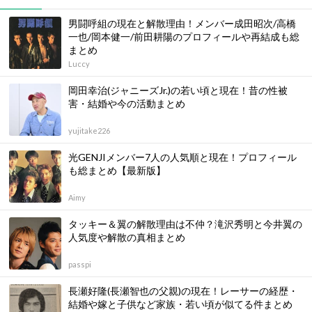
男闘呼組の現在と解散理由！メンバー成田昭次/高橋
一也/岡本健一/前田耕陽のプロフィールや再結成も総
まとめ
Luccy
岡田幸治(ジャニーズJr.)の若い頃と現在！昔の性被
害・結婚や今の活動まとめ
yujitake226
光GENJIメンバー7人の人気順と現在！プロフィール
も総まとめ【最新版】
Aimy
タッキー＆翼の解散理由は不仲？滝沢秀明と今井翼の
人気度や解散の真相まとめ
passpi
長瀬好隆(長瀬智也の父親)の現在！レーサーの経歴・
結婚や嫁と子供など家族・若い頃が似てる件まとめ