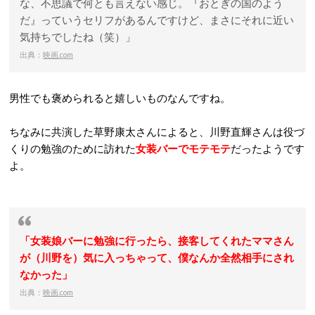
な、不思議で何とも言えない感じ。『おとぎの国のよう
だ』っていうセリフがあるんですけど、まさにそれに近い
気持ちでしたね（笑）」
出典：
映画.com
男性でも褒められると嬉しいものなんですね。
ちなみに共演した草野康太さんによると、川野直輝さんは役づ
くりの勉強のために訪れた
女装バーでモテモテ
だったようです
よ。
「女装娘バーに勉強に行ったら、接客してくれたママさん
が（川野を）気に入っちゃって、僕なんか全然相手にされ
なかった」
出典：
映画.com