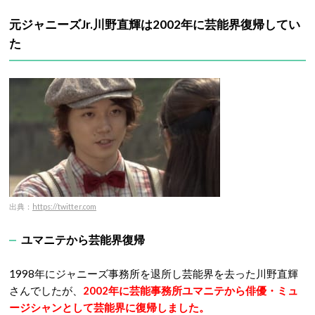
元ジャニーズJr.川野直輝は2002年に芸能界復帰してい
た
出典：
https://twitter.com
ユマニテから芸能界復帰
1998年にジャニーズ事務所を退所し芸能界を去った川野直輝
さんでしたが、
2002年に芸能事務所ユマニテから俳優・ミュ
ージシャンとして芸能界に復帰しました。