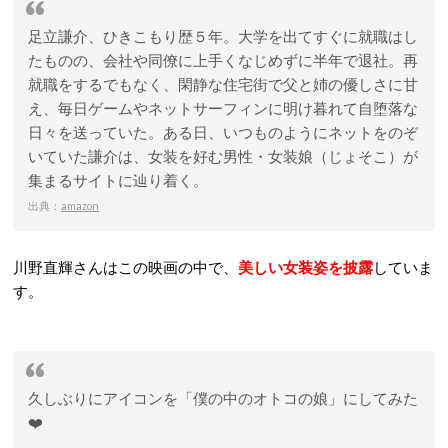
足立謙介、ひきこもり歴５年。大学を出てすぐに就職はし
たものの、会社や同僚に上手くなじめずに半年で退社。再
就職をするでもなく、閑静な住宅街で父と姉の優しさに甘
え、毎日ゲームやネットサーフィンに明け暮れて自堕落な
日々を送っていた。ある日、いつものようにネットをのぞ
いていた謙介は、女装を好む男性・女装娘（じょそこ）が
集まるサイトに辿り着く。
出典：
amazon
川野直輝さんはこの映画の中で、
美しい女装姿を披露
していま
す。
久しぶりにアイコンを「僕の中のオトコの娘」にしてみた
❤️