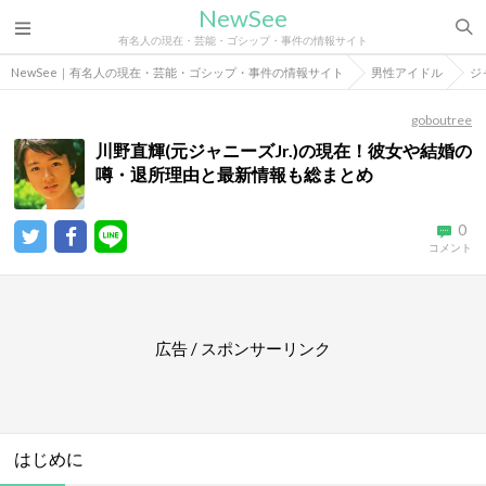
NewSee
有名人の現在・芸能・ゴシップ・事件の情報サイト
NewSee｜有名人の現在・芸能・ゴシップ・事件の情報サイト
男性アイドル
ジ
goboutree
川野直輝(元ジャニーズJr.)の現在！彼女や結婚の
噂・退所理由と最新情報も総まとめ
0
コメント
広告 / スポンサーリンク
はじめに