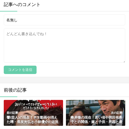
記事へのコメント
前後の記事
前の記事
次の記事
響(芸人)の現在！ネタ動画や消え
峰岸徹の現在！若い頃や岡田有希
た噂・長友光弘と小林優介の近況
子との関係・嫁と子供・死因と最
まとめ
期も総まとめ