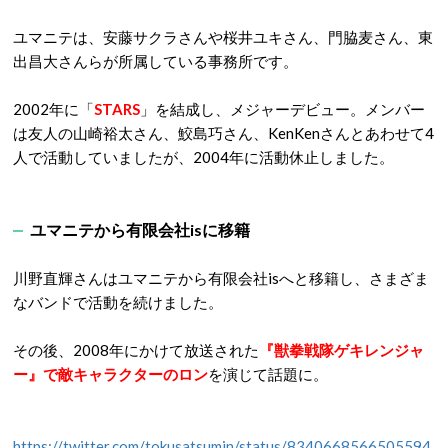
ユマニテは、安藤サクラさんや桜井ユキさん、門脇麦さん、東
出昌大さんらが所属している事務所です。
2002年に「
STARS
」を結成し、メジャーデビュー。メンバー
は友人の山崎裕太さん、鮫島巧さん、KenKenさんとあわせて4
人で活動していましたが、2004年に活動休止しました。
ユマニテから有限会社isに移籍
川野直輝さんはユマニテから有限会社isへと移籍し、さまざま
なバンドで活動を続けました。
その後、2008年にかけて放送された
『獣拳戦隊ゲキレンジャ
ー』で敵キャラクターのロン
を演じて話題に。
https://twitter.com/tokusatsumin/status/8340668566505594