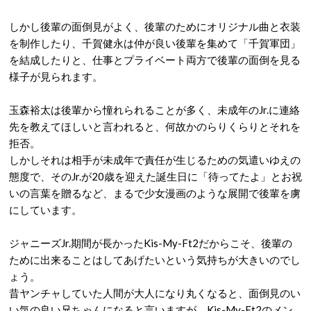
しかし後輩の面倒見がよく、後輩のためにオリジナル曲と衣装
を制作したり、千賀健永は仲が良い後輩を集めて「千賀軍団」
を結成したりと、仕事とプライベート両方で後輩の面倒を見る
様子が見られます。
玉森裕太は後輩から憧れられることが多く、未成年のJr.に連絡
先を教えてほしいと言われると、何故かのらりくらりとそれを
拒否。
しかしそれは相手が未成年で責任が生じるための気遣いゆえの
態度で、そのJr.が20歳を迎えた誕生日に「待ってたよ」とお祝
いの言葉を贈るなど、まるで少女漫画のような展開で後輩を虜
にしています。
ジャニーズJr.期間が長かったKis-My-Ft2だからこそ、後輩の
ために出来ることはしてあげたいという気持ちが大きいのでし
ょう。
昔ヤンチャしていた人間が大人になり丸くなると、面倒見のい
い気の良い兄ちゃんになると言いますが、Kis-My-Ft2のメン