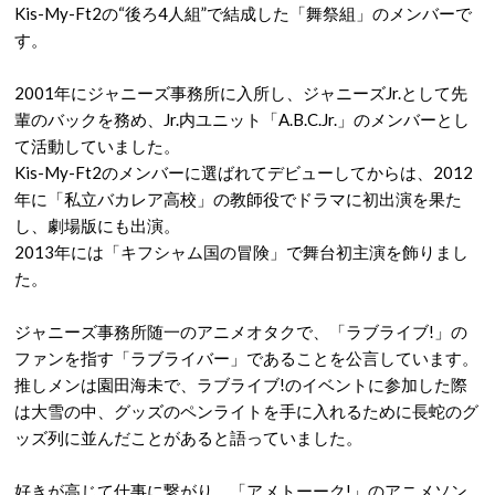
Kis-My-Ft2の“後ろ4人組”で結成した「舞祭組」のメンバーで
す。
2001年にジャニーズ事務所に入所し、ジャニーズJr.として先
輩のバックを務め、Jr.内ユニット「A.B.C.Jr.」のメンバーとし
て活動していました。
Kis-My-Ft2のメンバーに選ばれてデビューしてからは、2012
年に「私立バカレア高校」の教師役でドラマに初出演を果た
し、劇場版にも出演。
2013年には「キフシャム国の冒険」で舞台初主演を飾りまし
た。
ジャニーズ事務所随一のアニメオタクで、「ラブライブ!」の
ファンを指す「ラブライバー」であることを公言しています。
推しメンは園田海未で、ラブライブ!のイベントに参加した際
は大雪の中、グッズのペンライトを手に入れるために長蛇のグ
ッズ列に並んだことがあると語っていました。
好きが高じて仕事に繋がり、「アメトーーク!」のアニメソン