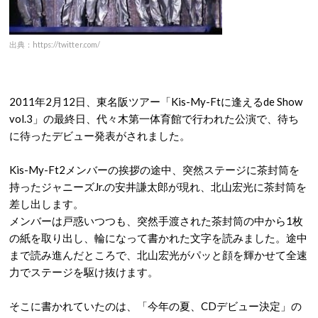
出典：https://twitter.com/
2011年2月12日、東名阪ツアー「Kis-My-Ftに逢えるde Show
vol.3」の最終日、代々木第一体育館で行われた公演で、待ち
に待ったデビュー発表がされました。
Kis-My-Ft2メンバーの挨拶の途中、突然ステージに茶封筒を
持ったジャニーズJr.の安井謙太郎が現れ、北山宏光に茶封筒を
差し出します。
メンバーは戸惑いつつも、突然手渡された茶封筒の中から1枚
の紙を取り出し、輪になって書かれた文字を読みました。途中
まで読み進んだところで、北山宏光がパッと顔を輝かせて全速
力でステージを駆け抜けます。
そこに書かれていたのは、「今年の夏、CDデビュー決定」の