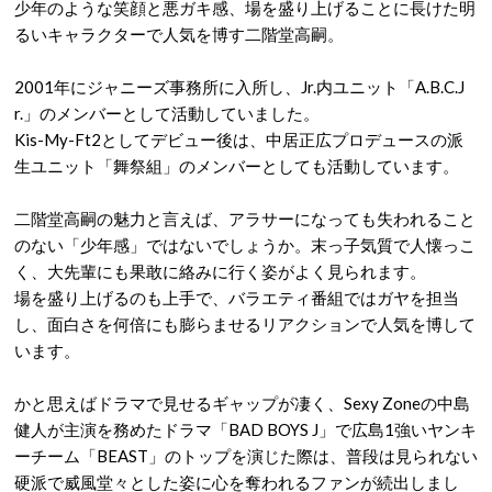
少年のような笑顔と悪ガキ感、場を盛り上げることに長けた明
るいキャラクターで人気を博す二階堂高嗣。
2001年にジャニーズ事務所に入所し、Jr.内ユニット「A.B.C.J
r.」のメンバーとして活動していました。
Kis-My-Ft2としてデビュー後は、中居正広プロデュースの派
生ユニット「舞祭組」のメンバーとしても活動しています。
二階堂高嗣の魅力と言えば、アラサーになっても失われること
のない「少年感」ではないでしょうか。末っ子気質で人懐っこ
く、大先輩にも果敢に絡みに行く姿がよく見られます。
場を盛り上げるのも上手で、バラエティ番組ではガヤを担当
し、面白さを何倍にも膨らませるリアクションで人気を博して
います。
かと思えばドラマで見せるギャップが凄く、Sexy Zoneの中島
健人が主演を務めたドラマ「BAD BOYS J」で広島1強いヤンキ
ーチーム「BEAST」のトップを演じた際は、普段は見られない
硬派で威風堂々とした姿に心を奪われるファンが続出しまし