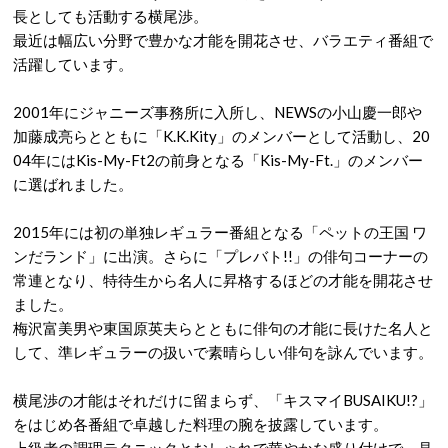
長としても活動する横尾渉。
最近は幅広い分野で豊かな才能を開花させ、バラエティ番組で
活躍しています。
2001年にジャニーズ事務所に入所し、NEWSの小山慶一郎や
加藤成亮らとともに「K.K.Kity」のメンバーとして活動し、20
04年にはKis-My-Ft2の前身となる「Kis-My-Ft.」のメンバー
に選ばれました。
2015年には初の単独レギュラー番組となる「ペットの王国 ワ
ンだランド」に出演。さらに「プレバト!!」の俳句コーナーの
常連となり、特待生から名人に昇格するほどの才能を開花させ
ました。
梅沢富美男や東国原英夫らとともに俳句の才能に長けた名人と
して、準レギュラーの扱いで素晴らしい俳句を詠んでいます。
横尾渉の才能はそれだけに留まらず、「キスマイBUSAIKU!?」
をはじめ各番組で卓越した料理の腕を披露しています。
上級者の調理テクニックとおしゃれで華やかな盛り付けで、見