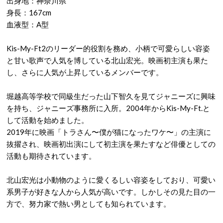
出身地：神奈川県
身長：167cm
血液型：A型
Kis-My-Ft2のリーダー的役割を務め、小柄で可愛らしい容姿
と甘い歌声で人気を博している北山宏光。映画初主演も果た
し、さらに人気が上昇しているメンバーです。
堀越高等学校で同級生だった山下智久を見てジャニーズに興味
を持ち、ジャニーズ事務所に入所。2004年からKis-My-Ft.と
して活動を始めました。
2019年に映画「トラさん〜僕が猫になったワケ〜」の主演に
抜擢され、映画初出演にして初主演を果たすなど俳優としての
活動も期待されています。
北山宏光は小動物のように愛くるしい容姿をしており、可愛い
系男子が好きな人から人気が高いです。しかしその見た目の一
方で、努力家で熱い男としても知られています。