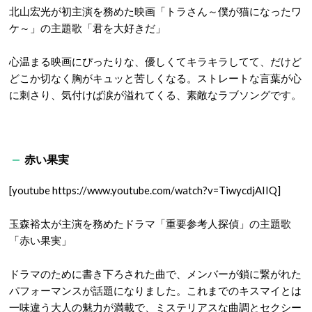
北山宏光が初主演を務めた映画「トラさん～僕が猫になったワ
ケ～」の主題歌「君を大好きだ」
心温まる映画にぴったりな、優しくてキラキラしてて、だけど
どこか切なく胸がキュッと苦しくなる。ストレートな言葉が心
に刺さり、気付けば涙が溢れてくる、素敵なラブソングです。
赤い果実
[youtube https://www.youtube.com/watch?v=TiwycdjAIIQ]
玉森裕太が主演を務めたドラマ「重要参考人探偵」の主題歌
「赤い果実」
ドラマのために書き下ろされた曲で、メンバーが鎖に繋がれた
パフォーマンスが話題になりました。これまでのキスマイとは
一味違う大人の魅力が満載で、ミステリアスな曲調とセクシー