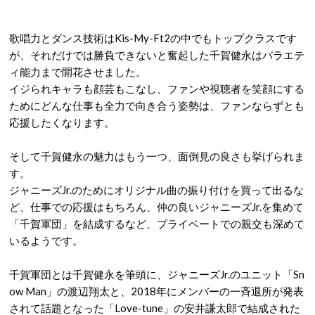
歌唱力とダンス技術はKis-My-Ft2の中でもトップクラスです
が、それだけでは勝負できないと奮起した千賀健永はバラエテ
ィ能力まで開花させました。
イジられキャラも顔芸もこなし、ファンや視聴者を笑顔にする
ためにどんな仕事も全力で向き合う姿勢は、ファンならずとも
応援したくなります。
そして千賀健永の魅力はもう一つ、面倒見の良さも挙げられま
す。
ジャニーズJr.のためにオリジナル曲の振り付けを買って出るな
ど、仕事での応援はもちろん、仲の良いジャニーズJr.を集めて
「千賀軍団」を結成するなど、プライベートでの親交も深めて
いるようです。
千賀軍団とは千賀健永を筆頭に、ジャニーズJr.のユニット「Sn
ow Man」の渡辺翔太と、2018年にメンバーの一斉退所が発表
されて話題となった「Love-tune」の安井謙太郎で結成された