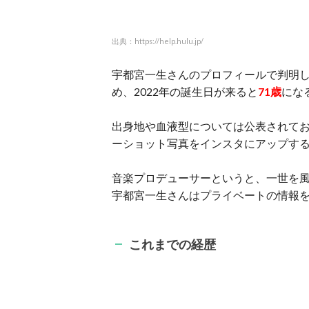
出典：https://help.hulu.jp/
宇都宮一生さんのプロフィールで判明
め、2022年の誕生日が来ると
71歳
にな
出身地や血液型については公表されて
ーショット写真をインスタにアップす
音楽プロデューサーというと、一世を
宇都宮一生さんはプライベートの情報
これまでの経歴