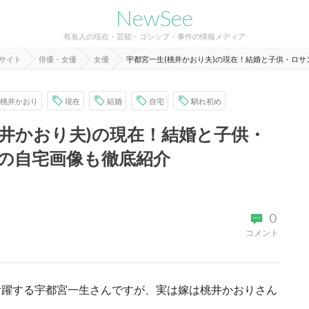
NewSee
有名人の現在・芸能・ゴシップ・事件の情報メディア
報サイト
俳優・女優
女優
宇都宮一生(桃井かおり夫)の現在！結婚と子供・ロ
桃井かおり
現在
結婚
自宅
馴れ初め
桃井かおり夫)の現在！結婚と子供・
の自宅画像も徹底紹介
0
コメント
活躍する宇都宮一生さんですが、実は嫁は桃井かおりさん