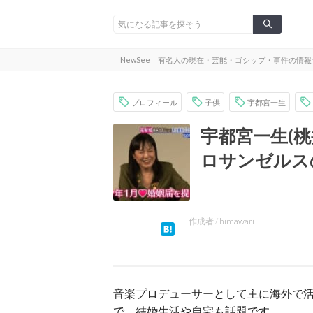
NewSee｜有名人の現在・芸能・ゴシップ・事件の情
プロフィール
子供
宇都宮一生
宇都宮一生(
ロサンゼルス
作成者 /
himawari
ツイート
音楽プロデューサーとして主に海外で
で、結婚生活や自宅も話題です。