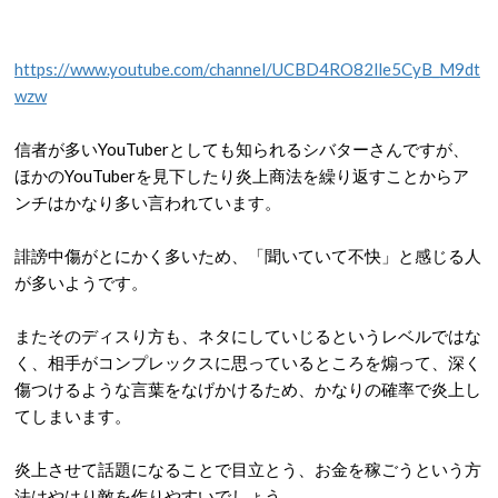
https://www.youtube.com/channel/UCBD4RO82lle5CyB_M9dt
wzw
信者が多い
YouTuber
としても知られるシバターさんですが、
ほかの
YouTuber
を見下したり炎上商法を繰り返すことからア
ンチはかなり多い言われています。
誹謗中傷がとにかく多いため、「聞いていて不快」と感じる人
が多いようです。
またそのディスり方も、ネタにしていじるというレベルではな
く、相手がコンプレックスに思っているところを煽って、深く
傷つけるような言葉をなげかけるため、かなりの確率で炎上し
てしまいます。
炎上させて話題になることで目立とう、お金を稼ごうという方
法はやはり敵を作りやすいでしょう。