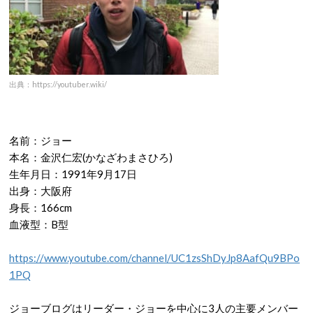
出典：https://youtuber.wiki/
名前：ジョー
本名：金沢仁宏
(
かなざわまさひろ
)
生年月日：
1991
年
9
月
17
日
出身：大阪府
身長：
166cm
血液型：
B
型
https://www.youtube.com/channel/UC1zsShDyJp8AafQu9BPo
1PQ
ジョーブログはリーダー・ジョーを中心に
3
人の主要メンバー