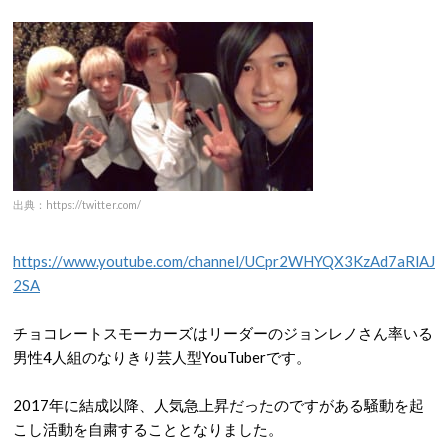
出典：https://twitter.com/
https://www.youtube.com/channel/UCpr2WHYQX3KzAd7aRlAJ
2SA
チョコレートスモーカーズはリーダーのジョンレノさん率いる
男性
4
人組のなりきり芸人型
YouTuber
です。
2017
年に結成以降、人気急上昇だったのですがある騒動を起
こし活動を自粛することとなりました。