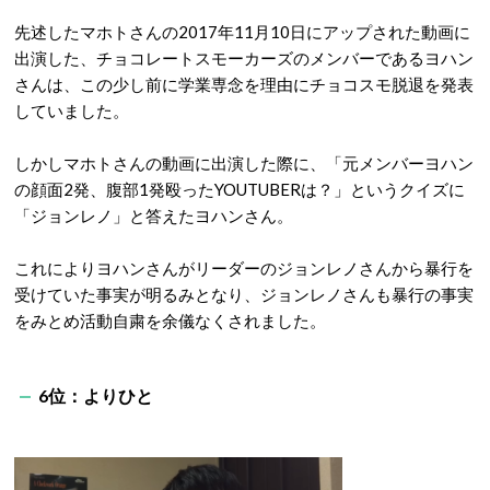
先述したマホトさんの
2017
年
11
月
10
日にアップされた動画に
出演した、チョコレートスモーカーズのメンバーであるヨハン
さんは、この少し前に学業専念を理由にチョコスモ脱退を発表
していました。
しかしマホトさんの動画に出演した際に、「元メンバーヨハン
の顔面
2
発、腹部
1
発殴った
YOUTUBER
は？」というクイズに
「ジョンレノ」と答えたヨハンさん。
これによりヨハンさんがリーダーのジョンレノさんから暴行を
受けていた事実が明るみとなり、ジョンレノさんも暴行の事実
をみとめ活動自粛を余儀なくされました。
6
位：よりひと