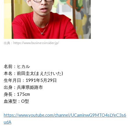
出典：https://www.businessinsider.jp/
名前：ヒカル
本名：前田圭太
(
まえだけいた
)
生年月日：
1991
年
5
月
29
日
出身：兵庫県姫路市
身長：
175cm
血液型：
O
型
https://www.youtube.com/channel/UCaminwG9MTO4sLYeC3s6
udA