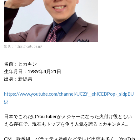
出典：https://logtube.jp/
名前：ヒカキン
生年月日：
1989
年
4
月
21
日
出身：新潟県
https://www.youtube.com/channel/UCZf__ehlCEBPop-_sldpBU
Q
日本でこれだけ
YouTuber
がメジャーになった火付け役ともい
える存在で、現在もトップを争う人気を誇るヒカキンさん。
CM
、歌番組、バラエティ番組などテレビ出演も多く、
YouTub