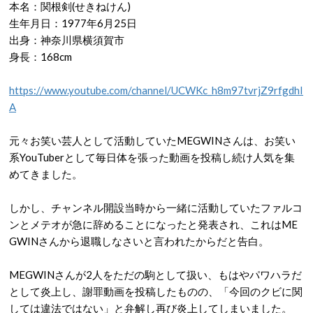
本名：関根剣
(
せきねけん
)
生年月日：
1977
年
6
月
25
日
出身：神奈川県横須賀市
身長：
168cm
https://www.youtube.com/channel/UCWKc_h8m97tvrjZ9rfgdhI
A
元々お笑い芸人として活動していた
MEGWIN
さんは、お笑い
系
YouTuber
として毎日体を張った動画を投稿し続け人気を集
めてきました。
しかし、チャンネル開設当時から一緒に活動していたファルコ
ンとメテオが急に辞めることになったと発表され、これは
ME
GWIN
さんから退職しなさいと言われたからだと告白。
MEGWIN
さんが
2
人をただの駒として扱い、もはやパワハラだ
として炎上し、謝罪動画を投稿したものの、「今回のクビに関
しては違法ではない」と弁解し再び炎上してしまいました。