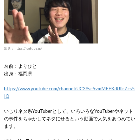
出典：https://logtube.jp/
名前：よりひと
出身：福岡県
https://www.youtube.com/channel/UC3Ysc5vmMFFKdUijrZcs5
IQ
いじりネタ系
YouTuber
として、いろいろな
YouTuber
やネット
の事件をちゃかしてネタにせるという動画で人気をあつめてい
ます。