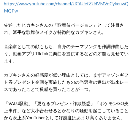
https://www.youtube.com/channel/UCAUefZUdVMVoCykeuwQ
MQPw
先述したヒカキンさんの「歌舞伎バージョン」として注目さ
れ、派手な歌舞伎メイクが特徴的なカブキンさん。
音楽家としての顔ももち、自身のテーマソングを作詞作曲した
り、動画アプリ
TikTok
に楽曲を提供するなどの才能も見せてい
ます。
カブキンさんの好感度が低い理由としては、まずアマゾンギフ
ト券プレゼント企画を実施したものの当選者の選出が出来レー
スであったことで反感を買ったことが一つ。
「
VALU
騒動」「更なるプレゼント詐欺疑惑」「ポケモン
GO
炎
上事件」など大小合わせるとかなりの騒動を起こしていること
から炎上系
YouTuber
として好感度はあまり高くありません。