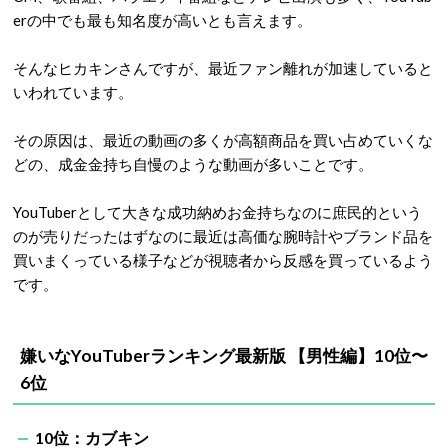
er
の中でも最も知名度が高いとも言えます。
そんなヒカキンさんですが、最近ファン離れが加速していると
いわれています。
その原因は、最近の動画の多くが高額商品を買い占めていくな
どの、成金金持ち自慢のような動画が多いことです。
YouTuber
として大きな成功納めお金持ちなのに庶民的という
のが売りだったはずなのに最近は高価な腕時計やブランド品を
買いまくっている様子などが視聴者から反感を買っているよう
です。
嫌いな
YouTuber
ランキング最新版
【男性編】
10
位〜
6
位
10
位：カブキン