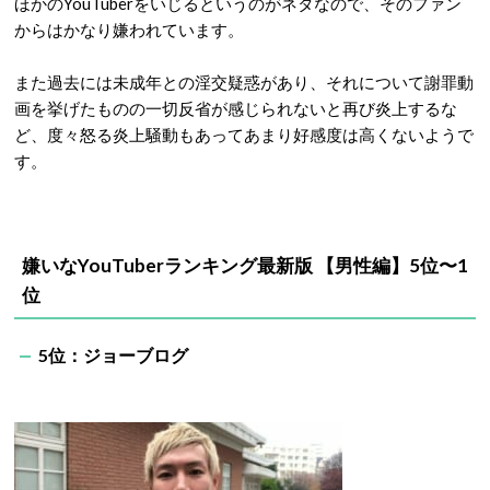
ほかの
YouTuber
をいじるというのがネタなので、そのファン
からはかなり嫌われています。
また過去には未成年との淫交疑惑があり、それについて謝罪動
画を挙げたものの一切反省が感じられないと再び炎上するな
ど、度々怒る炎上騒動もあってあまり好感度は高くないようで
す。
嫌いな
YouTuber
ランキング最新版
【男性編】
5
位〜
1
位
5
位：ジョーブログ