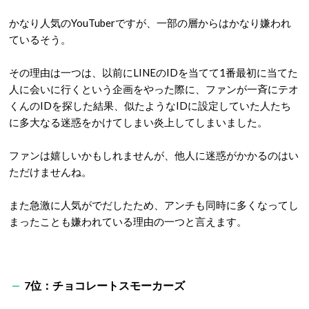
かなり人気の
YouTuber
ですが、一部の層からはかなり嫌われ
ているそう。
その理由は一つは、以前に
LINE
の
ID
を当てて
1
番最初に当てた
人に会いに行くという企画をやった際に、ファンが一斉にテオ
くんの
ID
を探した結果、似たような
ID
に設定していた人たち
に多大なる迷惑をかけてしまい炎上してしまいました。
ファンは嬉しいかもしれませんが、他人に迷惑がかかるのはい
ただけませんね。
また急激に人気がでだしたため、アンチも同時に多くなってし
まったことも嫌われている理由の一つと言えます。
7
位：チョコレートスモーカーズ