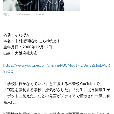
出典：https://www.youtube.com/
名前：ゆたぼん
本名：中村逞珂
(
なかむらゆたか
)
生年月日：
2008
年
12
月
12
日
出身：大阪府枚方市
https://www.youtube.com/channel/UCMod1HDUu_SZslmDApR
8zOQ
「学校に行かなくていい」と主張する不登校
YouTuber
で、
「宿題を強制する学校に嫌気がさした」「先生に従う同級生が
ロボットに見えた」などの発言がメディアで拡散され一気に有
名人に。