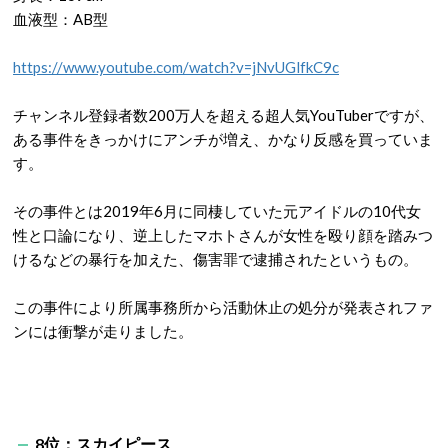
血液型：
AB
型
https://www.youtube.com/watch?v=jNvUGlfkC9c
チャンネル登録者数
200
万人を超える超人気
YouTuber
ですが、
ある事件をきっかけにアンチが増え、かなり反感を買っていま
す。
その事件とは
2019
年
6
月に同棲していた元アイドルの
10
代女
性と口論になり、逆上したマホトさんが女性を殴り顔を踏みつ
けるなどの暴行を加えた、傷害罪で逮捕されたというもの。
この事件により所属事務所から活動休止の処分が発表されファ
ンには衝撃が走りました。
8
位：スカイピース