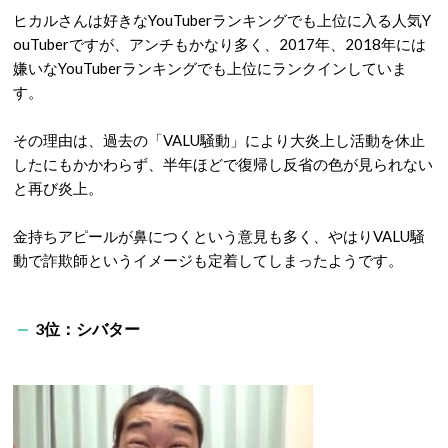
ヒカルさんは好きな
YouTuber
ランキングでも上位に入る人気
Y
ouTuber
ですが、アンチもかなり多く、
2017
年、
2018
年には
嫌いな
YouTuber
ランキングでも上位にランクインしていま
す。
その理由は、過去の「
VALU
騒動」により大炎上し活動を休止
したにもかかわらず、半年ほどで復帰し反省の色が見られない
と再び炎上。
金持ちアピールが鼻につくという意見も多く、やはり
VALU
騒
動で詐欺師というイメージも定着してしまったようです。
3
位：シバター