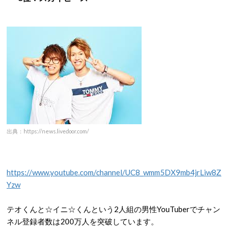
出典：https://news.livedoor.com/
https://www.youtube.com/channel/UC8_wmm5DX9mb4jrLiw8Z
Yzw
テオくんと
☆
イニ
☆
くんという
2
人組の男性
YouTuber
でチャン
ネル登録者数は
200
万人を突破しています。