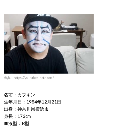
出典：https://youtuber-note.com/
名前：カブキン
生年月日：
1984
年
12
月
21
日
出身：神奈川県横浜市
身長：
173cm
血液型：
B
型