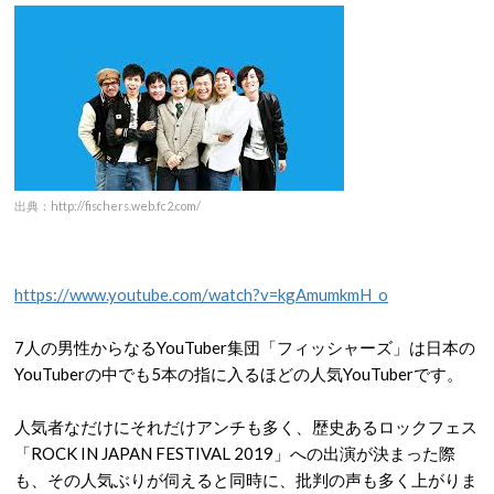
出典：http://fischers.web.fc2.com/
https://www.youtube.com/watch?v=kgAmumkmH_o
7
人の男性からなる
YouTuber
集団「フィッシャーズ」は日本の
YouTuber
の中でも
5
本の指に入るほどの人気
YouTuber
です。
人気者なだけにそれだけアンチも多く、歴史あるロックフェス
「
ROCK IN JAPAN FESTIVAL 2019
」への出演が決まった際
も、その人気ぶりが伺えると同時に、批判の声も多く上がりま