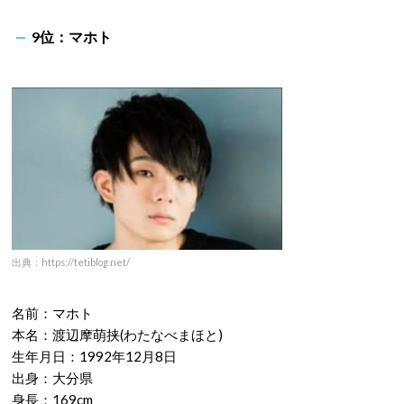
9
位：マホト
出典：https://tetiblog.net/
名前：マホト
本名：渡辺摩萌挟
(
わたなべまほと
)
生年月日：
1992
年
12
月
8
日
出身：大分県
身長：
169cm