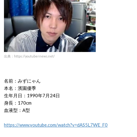
出典：https://youtubernews.net/
名前：みずにゃん
本名：濱園優季
生年月日：
1990
年
7
月
24
日
身長：
170cm
血液型：
A
型
https://www.youtube.com/watch?v=dAS5L7WE_F0