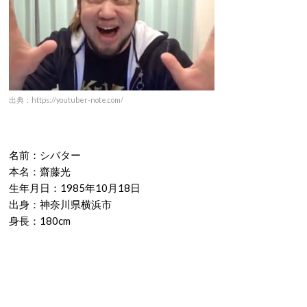
出典：https://youtuber-note.com/
名前：シバター
本名：齋藤光
生年月日：
1985
年
10
月
18
日
出身：神奈川県横浜市
身長：
180cm