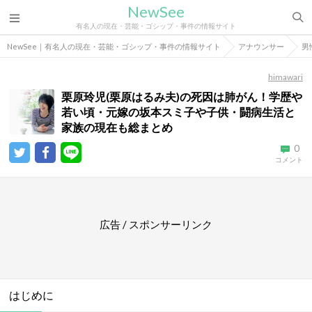
NewSee
有名人の現在・芸能・ゴシップ・事件の情報サイト
NewSee｜有名人の現在・芸能・ゴシップ・事件の情報サイト
アナウンサー
男
himawari
栗原玲児(栗原はるみ夫)の死因は肺がん！学歴や
若い頃・元嫁の坂本スミ子や子供・闘病生活と
家族の現在も総まとめ
0
コメント
広告 / スポンサーリンク
はじめに