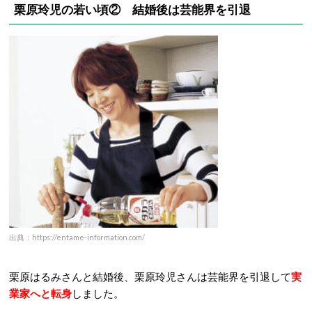
栗原玲児の若い頃② 結婚後は芸能界を引退
出典：https://entame-information.com/
栗原はるみさんと結婚後、栗原玲児さんは芸能界を引退して
実
業家へと転身
しました。