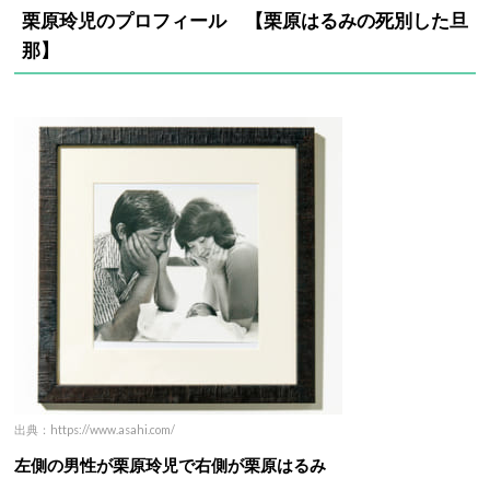
栗原玲児のプロフィール 【栗原はるみの死別した旦
那】
出典：https://www.asahi.com/
左側の男性が栗原玲児で右側が栗原はるみ