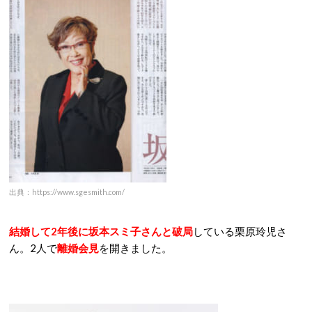
出典：https://www.sgesmith.com/
結婚して2年後に坂本スミ子さんと破局
している栗原玲児さ
ん。2人で
離婚会見
を開きました。