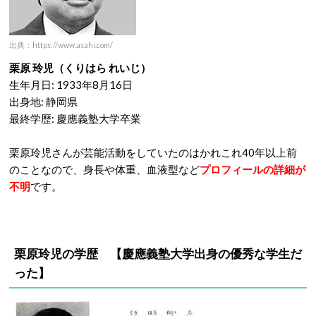
出典：https://www.asahi.com/
栗原 玲児（くりはら れいじ）
生年月日: 1933年8月16日
出身地: 静岡県
最終学歴: 慶應義塾大学卒業
栗原玲児さんが芸能活動をしていたのはかれこれ40年以上前
のことなので、身長や体重、血液型など
プロフィールの詳細が
不明
です。
栗原玲児の学歴 【慶應義塾大学出身の優秀な学生だ
った】