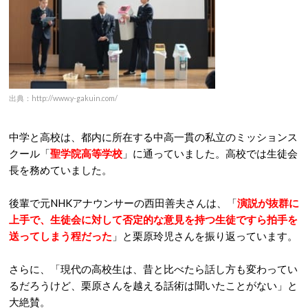
出典：http://www.y-gakuin.com/
中学と高校は、都内に所在する中高一貫の私立のミッションス
クール「
聖学院高等学校
」に通っていました。高校では生徒会
長を務めていました。
後輩で元NHKアナウンサーの西田善夫さんは、「
演説が抜群に
上手で、生徒会に対して否定的な意見を持つ生徒ですら拍手を
送ってしまう程だった
」と栗原玲児さんを振り返っています。
さらに、「現代の高校生は、昔と比べたら話し方も変わってい
るだろうけど、栗原さんを越える話術は聞いたことがない」と
大絶賛。