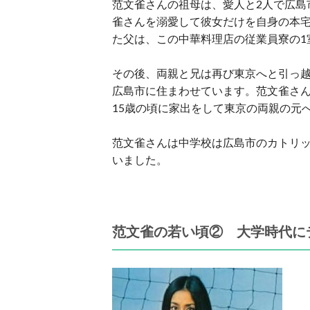
范文雀さんの祖母は、愛人と2人で広島
雀さんを溺愛して彼女だけを自身の本宅
た父は、この中華料理店の従業員寮の1
その後、両親と兄は再び東京へと引っ
広島市に住まわせています。范文雀さ
15歳の頃に家出をして東京の両親の元
范文雀さんは中学校は広島市のカトリ
いました。
范文雀の若い頃② 大学時代に