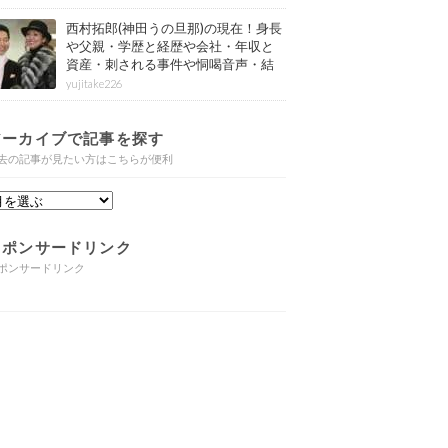
西村拓郎(神田うの旦那)の現在！身長
や父親・学歴と経歴や会社・年収と
資産・刺される事件や恫喝音声・結
婚と子供や自宅・脳梗塞の病気もま
yujitake226
とめ
アーカイブで記事を探す
去の記事が見たい方はこちらが便利
スポンサードリンク
ポンサードリンク