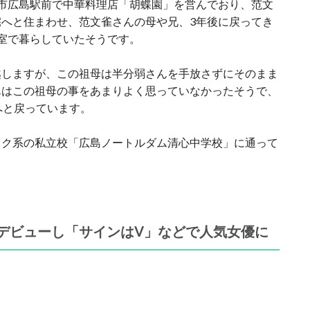
市広島駅前で中華料理店「胡蝶園」を営んでおり、范文
へと住まわせ、范文雀さんの母や兄、3年後に戻ってき
室で暮らしていたそうです。
越しますが、この祖母は半分弱さんを手放さずにそのまま
んはこの祖母の事をあまりよく思っていなかったそうで、
へと戻っています。
ック系の私立校「広島ノートルダム清心中学校」に通って
デビューし「サインはV」などで人気女優に