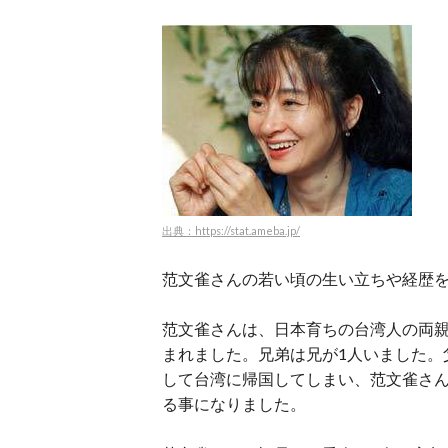
出典：https://stat.ameba.jp/
范文雀さんの若い頃の生い立ちや経歴
范文雀さんは、日本育ちの台湾人の両親の
まれました。兄弟は兄が1人いました。
して台湾に帰国してしまい、范文雀さ
る事になりました。