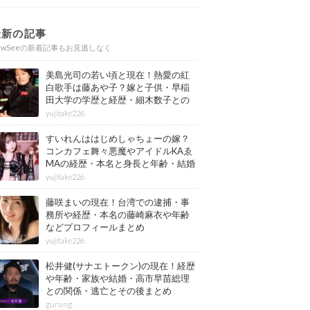
最新の記事
ewSeeの新着記事もお見逃しなく
美島光司の若い頃と現在！熱愛の紅
白歌手は藤あや子？嫁と子供・早稲
田大学の学歴と経歴・細木数子との
確執もまとめ
yujitake226
すいれんははじめしゃちょーの嫁？
コンカフェ舞々悪魔やアイドルKAゑ
MAの経歴・本名と身長と年齢・結婚
情報もまとめ
yujitake226
藤咲まいの現在！台湾での逮捕・事
務所や経歴・本名の藤崎麻衣や年齢
などプロフィールまとめ
yujitake226
松井健(サナエトークン)の現在！経歴
や年齢・家族や結婚・高市早苗総理
との関係・逃亡とその後まとめ
gurung