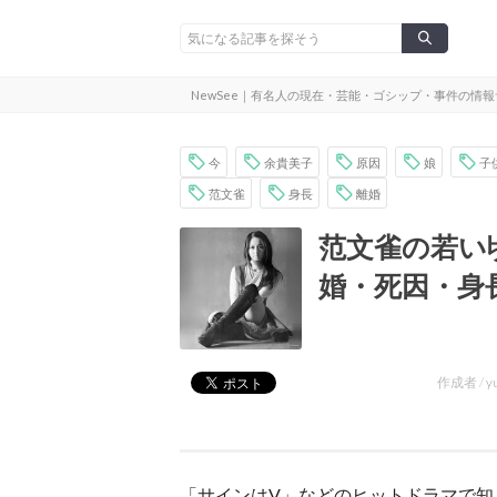
NewSee｜有名人の現在・芸能・ゴシップ・事件の情
今
余貴美子
原因
娘
子
范文雀
身長
離婚
范文雀の若い
婚・死因・身
作成者 /
y
「サインはV」などのヒットドラマで知