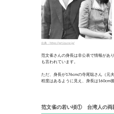
出典：https://prt.iza.ne.jp/
范文雀さんの身長は非公表で情報があり
も言われています。
ただ、身長が176cmの寺尾聡さん（元
程度はあるように見え、身長は160c
范文雀の若い頃① 台湾人の両