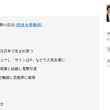
事の目次
[
目次を非表示
]
過
元日本で生まれ育つ
ューし「サインはV」などで人気女優に
ス
尾聰と結婚し電撃引退
で離婚し芸能界に復帰
士