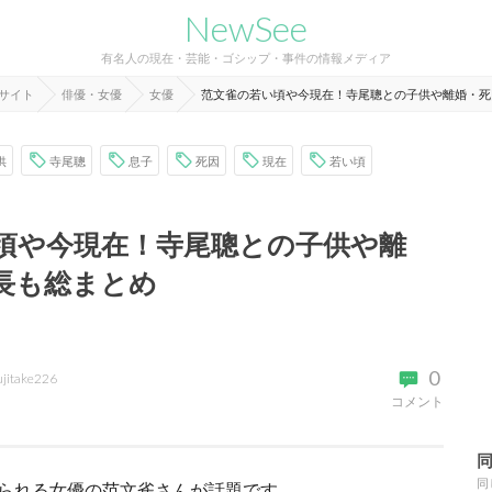
NewSee
有名人の現在・芸能・ゴシップ・事件の情報メディア
報サイト
俳優・女優
女優
范文雀の若い頃や今現在！寺尾聰との子供や離婚・死
供
寺尾聰
息子
死因
現在
若い頃
頃や今現在！寺尾聰との子供や離
長も総まとめ
0
ujitake226
コメント
同
られる女優の范文雀さんが話題です。