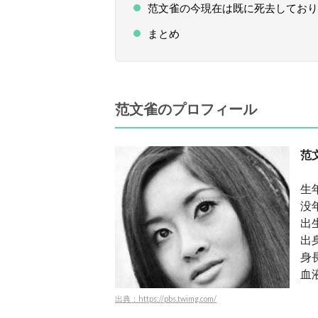
范文雀の今現在は既に死去しており
まとめ
范文雀のプロフィール
范
生
没
出
出
身
血
出典：https://pbs.twimg.com/