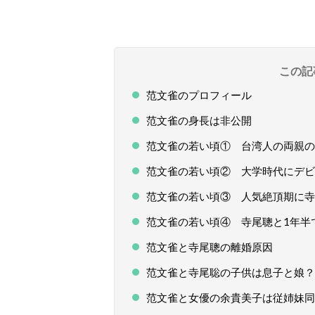
この記
范文雀のプロフィール
范文雀の身長は非公開
范文雀の若い頃① 台湾人の両親の
范文雀の若い頃② 大学時代にデビ
范文雀の若い頃③ 人気絶頂期に寺
范文雀の若い頃④ 寺尾聰と1年半
范文雀と寺尾聰の離婚原因
范文雀と寺尾聡の子供は息子と娘？
范文雀と女優の余貴美子は従姉妹同