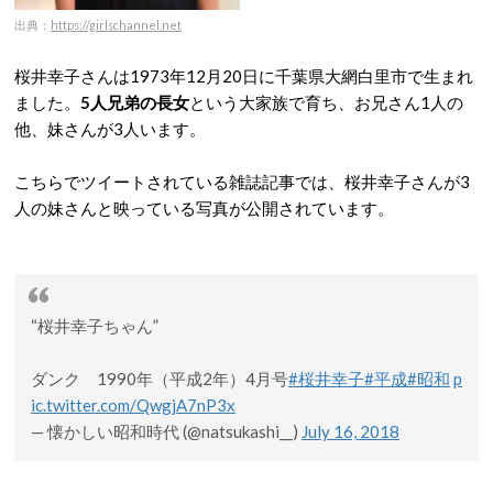
出典：
https://girlschannel.net
桜井幸子さんは1973年12月20日に千葉県大網白里市で生まれ
ました。
5人兄弟の長女
という大家族で育ち、お兄さん1人の
他、妹さんが3人います。
こちらでツイートされている雑誌記事では、桜井幸子さんが3
人の妹さんと映っている写真が公開されています。
“桜井幸子ちゃん”
ダンク 1990年（平成2年）4月号
#桜井幸子
#平成
#昭和
p
ic.twitter.com/QwgjA7nP3x
— 懐かしい昭和時代 (@natsukashi__)
July 16, 2018