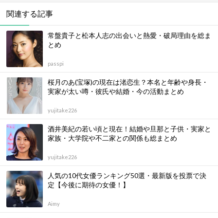
関連する記事
常盤貴子と松本人志の出会いと熱愛・破局理由を総ま
とめ
passpi
桜月のあ(宝塚)の現在は渚恋生？本名と年齢や身長・
実家が太い噂・彼氏や結婚・今の活動まとめ
yujitake226
酒井美紀の若い頃と現在！結婚や旦那と子供・実家と
家族・大学院や不二家との関係も総まとめ
yujitake226
人気の10代女優ランキング50選・最新版を投票で決
定【今後に期待の女優！】
Aimy