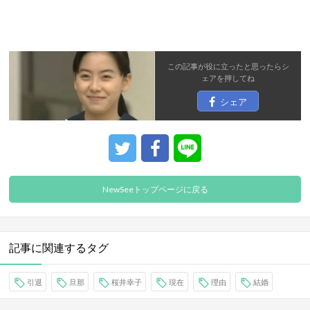
この記事が役に立ったと思ったら
シ
ェア
を押してね
シェア
NewSeeトップページに戻る
記事に関連するタグ
引退
旦那
桜井幸子
現在
理由
結婚