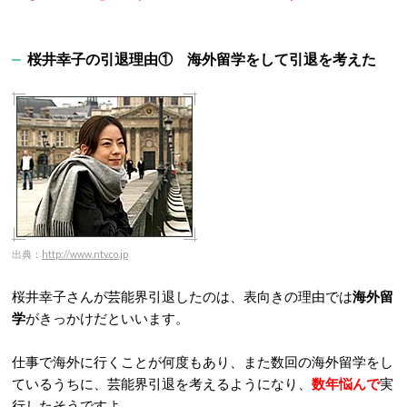
桜井幸子の引退理由① 海外留学をして引退を考えた
出典：
http://www.ntv.co.jp
桜井幸子さんが芸能界引退したのは、表向きの理由では
海外留
学
がきっかけだといいます。
仕事で海外に行くことが何度もあり、また数回の海外留学をし
ているうちに、芸能界引退を考えるようになり、
数年悩んで
実
行したそうですよ。