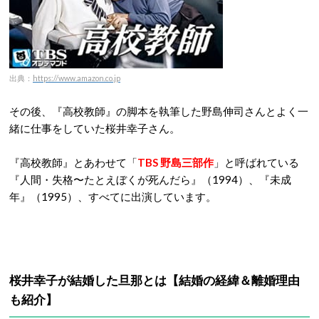
出典：
https://www.amazon.co.jp
その後、『高校教師』の脚本を執筆した野島伸司さんとよく一
緒に仕事をしていた桜井幸子さん。
『高校教師』とあわせて「
TBS 野島三部作
」と呼ばれている
『人間・失格〜たとえぼくが死んだら』（1994）、『未成
年』（1995）、すべてに出演しています。
桜井幸子が結婚した旦那とは【結婚の経緯＆離婚理由
も紹介】