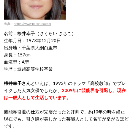
出典：
https://www.pasonica.com
名前：桜井幸子（さくらい さちこ）
生年月日：1973年12月20日
出身地：千葉県大網白里市
身長：157cm
血液型：A型
学歴：堀越高等学校卒業
桜井幸子さん
といえば、1993年のドラマ『高校教師』でブレ
イクした人気女優でしたが、
2009年に芸能界を引退し、現在
は一般人として生活しています。
芸能界引退の仕方が完璧だったと評判で、約10年の時を経た
現在でも、引き際が美しかった芸能人として名前が挙がるほど
です。