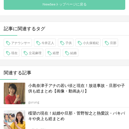
NewSeeトップページに戻る
記事に関連するタグ
アナウンサー
今井正人
子供
小久保裕紀
旦那
現在
立花麻理
経歴
結婚
関連する記事
小島奈津子アナの若い頃と現在！放送事故・旦那や子
供も総まとめ【画像・動画あり】
gurung
楪望の現在！結婚や旦那・菅野智之と熱愛説・バキバ
キや炎上も総まとめ