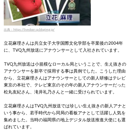
出典：https://livedoor.sp.blogimg.jp/
立花麻理さんは共立女子大学国際文化学部を卒業後の2004年
に、TVQ九州放送にアナウンサーとして入社されています。
TVQ九州放送は小規模なローカル局ということで、生え抜きの
アナウンサーを新卒で採用する事は異例でした。こうした理由
から、立花麻理さんはアナウンサーとしての新人研修はテレビ
東京の本社で、テレビ東京のその年の新人アナウンサーだった
松丸友紀さん、滝井礼乃さんと一緒に受けられています。
立花麻理さんはTVQ九州放送では珍しい生え抜きの新人アナと
いう事から、若手時代から同局の看板アナとして活躍し人気を
集めました。当時の福岡県の地上デジタル放送推進大使にも選
ばれています。