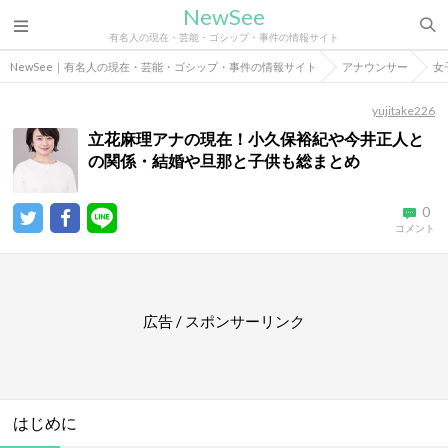
NewSee
有名人の現在・芸能・ゴシップ・事件の情報サイト
NewSee｜有名人の現在・芸能・ゴシップ・事件の情報サイト
アナウンサー
女
yujitake226
立花麻理アナの現在！小久保裕紀や今井正人と
の関係・結婚や旦那と子供も総まとめ
0
コメント
広告 / スポンサーリンク
はじめに