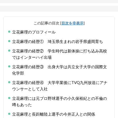
この記事の目次
[
目次を非表示
]
立花麻理のプロフィール
立花麻理の経歴① 埼玉県生まれの岩手県盛岡育ち
立花麻理の経歴② 学生時代は新体操に打ち込み高校
ではインターハイ出場
立花麻理の経歴③ 出身大学は共立女子大学の国際文
化学部
立花麻理の経歴④ 大学卒業後にTVQ九州放送にアナ
ウンサーとして入社
立花麻理には元プロ野球選手の小久保裕紀との不倫の
噂もあった
立花麻理と長距離陸上選手の今井正人との関係