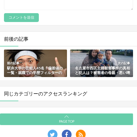
前後の記事
前の記事
次の記事
駅弁大学の芸能人45名！偏差値の
名古屋市西区主婦殺害事件の真相
一覧・就職での学歴フィルターの
と犯人は？被害者の母親・悪い噂
有無・後悔する理由やメリットも
や霊視結果も総まとめ
徹底解説
同じカテゴリーのアクセスランキング
PAGE TOP