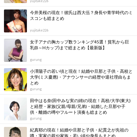
yujitake226
今井美桜の現在！彼氏は西大伍？身長や青学時代のミ
スコンも総まとめ
yujitake226
女子アナの胸カップ数ランキング45選！貧乳から巨
乳(B～Hカップ)まで総まとめ【最新版】
gurung
小澤陽子の若い頃と現在！結婚や旦那と子供・高校と
大学(ミス慶應)・アナウンサーの経歴や退社理由もま
とめ
gurung
田中はる奈(田中みな実の姉)の現在！高校/大学(東大)
と経歴・家族(父親/母親/兄弟)・結婚した旦那や子
供・離婚の噂やフルート演奏も総まとめ
gurung
紀真耶の現在！結婚や旦那と子供・紀貫之が先祖の
噂・実家の親や家族・若い頃や身長もまとめ