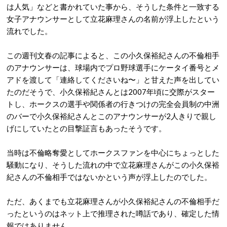
は人気」などと書かれていた事から、そうした条件と一致する
女子アナウンサーとして立花麻理さんの名前が浮上したという
流れでした。
この週刊文春の記事によると、この小久保裕紀さんの不倫相手
のアナウンサーは、球場内でプロ野球選手にケータイ番号とメ
アドを渡して「連絡してくださいね〜」と甘えた声を出してい
たのだそうで、小久保裕紀さんとは2007年頃に交際がスター
トし、ホークスの選手や関係者の行きつけの完全会員制の中洲
のバーで小久保裕紀さんとこのアナウンサーが2人きりで親し
げにしていたとの目撃証言もあったそうです。
当時は不倫略奪愛としてホークスファンを中心にちょっとした
騒動になり、そうした流れの中で立花麻理さんがこの小久保裕
紀さんの不倫相手ではないかという声が浮上したのでした。
ただ、あくまでも立花麻理さんが小久保裕紀さんの不倫相手だ
ったというのはネット上で推理された噂話であり、確定した情
報ではありません。