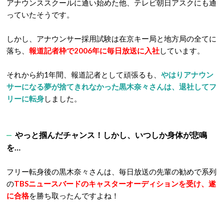
アナウンススクールに通い始めた他、テレビ朝日アスクにも通
っていたそうです。
しかし、アナウンサー採用試験は在京キー局と地方局の全てに
落ち、
報道記者枠で2006年に毎日放送に入社
しています。
それから約1年間、報道記者として頑張るも、
やはりアナウン
サーになる夢が捨てきれなかった黒木奈々さんは、退社してフ
リーに転身
しました。
やっと掴んだチャンス！しかし、いつしか身体が悲鳴
を…
フリー転身後の黒木奈々さんは、毎日放送の先輩の勧めで系列
の
TBS
ニュースバードのキャスターオーディションを受け、遂
に合格
を勝ち取ったんですよね！