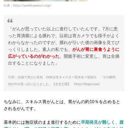
出典：https://yomidr.yomiuri.co.jp/
「がんが思っていた以上に進行していたんです。7月に患
った胃潰瘍による腫れで、以前は胃カメラでも様子がよく
わからなかったのですが、腫れが引いた後の画像を見てび
っくりしました。素人の私でも、
がんが胃に巣食うように
広がっているのがわかった
。開腹手術に変更し、胃は全摘
出することになりました」
引用：31歳で胃がん告知 NHK女性キャスター黒木奈々初告白 「その瞬間、
頭の中が真っ白になりました」【全文公開】 https://blogos.com/
ちなみに、スキルス胃がんとは、胃がんの約10％を占めると
されるがんです。
基本的には無症状のまま進行するために
早期発見が難しく、腹