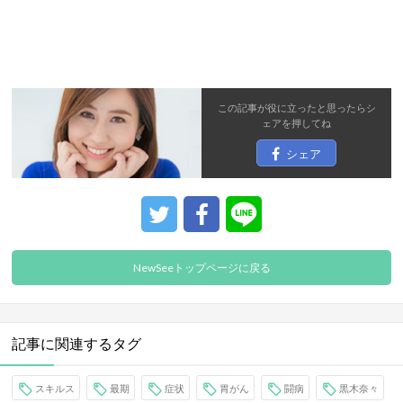
この記事が役に立ったと思ったら
シ
ェア
を押してね
シェア
NewSeeトップページに戻る
記事に関連するタグ
スキルス
最期
症状
胃がん
闘病
黒木奈々