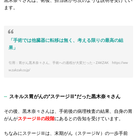
黒木奈々さんは、術後、担当医から次のような説明を受けてい
ます。
「手術では他臓器に転移は無く、考える限りの最高の結
果」
引用：胃がん黒木奈々さん、手術への過程が大変だった – ZAKZAK https://ww
w.zakzak.co.jp/
スキルス胃がんの“ステージⅢ”だった黒木奈々さん
その後、黒木奈々さんは、手術後の病理検査の結果、自身の胃
がんが
ステージⅢの段階
にあるとの告知を受けています。
ちなみにステージⅢは、末期がん（ステージⅣ）の一歩手前