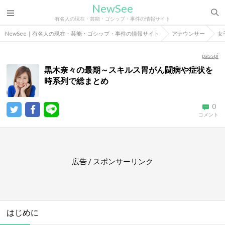
NewSee
有名人の現在・芸能・ゴシップ・事件の情報サイト
NewSee｜有名人の現在・芸能・ゴシップ・事件の情報サイト
アナウンサー
女
passpi
黒木奈々の最期～スキルス胃がん闘病や症状を
時系列で総まとめ
0
コメント
広告 / スポンサーリンク
はじめに