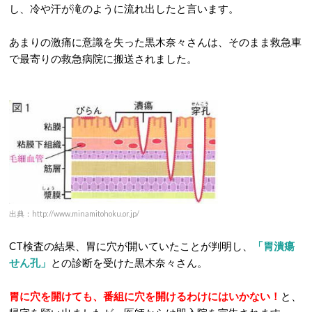
し、冷や汗が滝のように流れ出したと言います。
あまりの激痛に意識を失った黒木奈々さんは、そのまま救急車
で最寄りの救急病院に搬送されました。
出典：http://www.minamitohoku.or.jp/
CT検査の結果、胃に穴が開いていたことが判明し、
「胃潰瘍
せん孔」
との診断を受けた黒木奈々さん。
胃に穴を開けても、番組に穴を開けるわけにはいかない！
と、