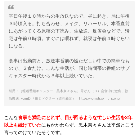
平日午後１０時からの生放送なので、昼に起き、局に午後
３時頃入る。打ち合わせ、メイク、リハーサル、本番直前
にあがってくる原稿の下読み、生放送、反省会などで、帰
宅は午前０時頃。すぐには眠れず、就寝は午前４時ぐらい
になる。
食事は出勤前と、放送本番前の慌ただしい中での簡単なも
ので、２食だけ。こんな生活が、同じ時間帯の番組のサブ
キャスター時代から３年以上続いていた。
引用：［報道番組キャスター 黒木奈々さん］胃がん（３）会食中に激痛、救
急搬送 : yomiDr. / ヨミドクター（読売新聞） https://yomidr.yomiuri.co.jp/
こんな
食事も満足にとれず、目が回るような忙しい生活を3年
以上も続けていた
にもかかわらず、黒木奈々さんは平然とこう
言ってのけていたそうです。