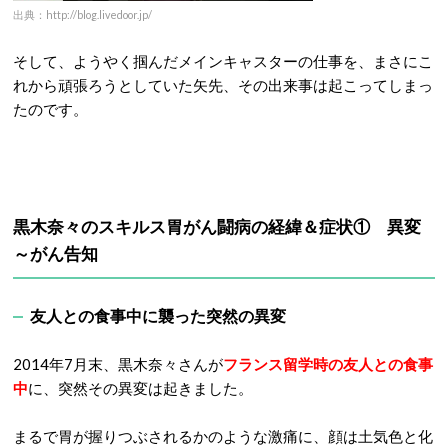
出典：http://blog.livedoor.jp/
そして、ようやく掴んだメインキャスターの仕事を、まさにこ
れから頑張ろうとしていた矢先、その出来事は起こってしまっ
たのです。
黒木奈々のスキルス胃がん闘病の経緯＆症状① 異変
～がん告知
友人との食事中に襲った突然の異変
2014年7月末、黒木奈々さんが
フランス留学時の友人との食事
中
に、突然その異変は起きました。
まるで胃が握りつぶされるかのような激痛に、顔は土気色と化