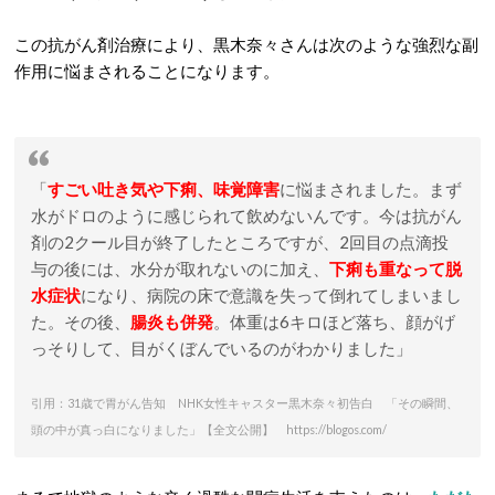
この抗がん剤治療により、黒木奈々さんは次のような強烈な副
作用に悩まされることになります。
「
すごい吐き気や下痢、味覚障害
に悩まされました。まず
水がドロのように感じられて飲めないんです。今は抗がん
剤の2クール目が終了したところですが、2回目の点滴投
与の後には、水分が取れないのに加え、
下痢も重なって脱
水症状
になり、病院の床で意識を失って倒れてしまいまし
た。その後、
腸炎も併発
。体重は6キロほど落ち、顔がげ
っそりして、目がくぼんでいるのがわかりました」
引用：31歳で胃がん告知 NHK女性キャスター黒木奈々初告白 「その瞬間、
頭の中が真っ白になりました」【全文公開】 https://blogos.com/