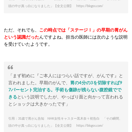
頭の中が真っ白になりました」【全文公開】 https://blogos.com/
ただ、それでも、
この時点では「ステージⅠ」の早期の胃がん
という認識だった
んですよね。担当の医師には次のような説明
を受けていたようです。
「まず初めに『ご本人にはつらい話ですが、がんです』と
言われました。早期のがんで、
胃の4分の3を切除すれば9
7パーセント完治する。手術も傷跡が残らない腹腔鏡でで
きる
という説明でしたが、やっぱり面と向かって言われる
とショックは大きかったです」
引用：31歳で胃がん告知 NHK女性キャスター黒木奈々初告白 「その瞬間、
頭の中が真っ白になりました」【全文公開】 https://blogos.com/