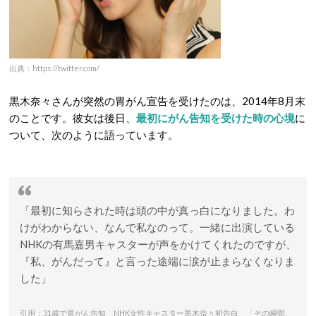
出典：https://twitter.com/
黒木奈々さんが突然の胃がん宣告を受けたのは、2014年8月末
のことです。彼女は後日、
最初にがん告知を受けた時の心境
に
ついて、次のように語っています。
「最初に知らされた時は頭の中が真っ白になりました。わ
けがわからない、なんで私なのって。一緒に出演している
NHKの有馬嘉男キャスターが声をかけてくれたのですが、
『私、がんだって』と言った途端に涙が止まらなくなりま
した」
引用：31歳で胃がん告知 NHK女性キャスター黒木奈々初告白 「その瞬間、