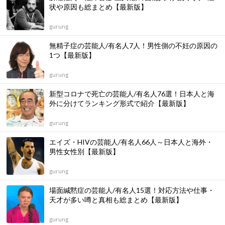
状や原因も総まとめ【最新版】
gurung
無精子症の芸能人/有名人7人！男性側の不妊の原因の
1つ【最新版】
gurung
新型コロナで死亡の芸能人/有名人76選！日本人と海
外に分けてランキング形式で紹介【最新版】
gurung
エイズ・HIVの芸能人/有名人66人～日本人と海外・
男性女性別【最新版】
gurung
場面緘黙症の芸能人/有名人15選！対応方法や仕事・
天才が多い噂と真相も総まとめ【最新版】
gurung