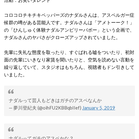
コロコロチキチキペッパーズのナダルさんは、アスペルガー症
候群の噂がある芸能人です。ナダルさんは「アメトーーク！」
の「ひんしゅく体験ナダルアンビリーバボー」という企画で、
ナダルさんのヤバさがクローズアップされていました。
先輩に失礼な態度を取ったり、すぐばれる嘘をついたり、初対
面の先輩にいきなり家賃を聞いたりと、空気を読めない言動を
繰り返していて、スタジオはもちろん、視聴者もドン引きして
いました。
ナダルって芸人もどきはガチのアスペなんか
— 夢川登紀夫 (@oihFU2KBBqbIIef)
January 5, 2019
ナダルってガチのアスペかな？