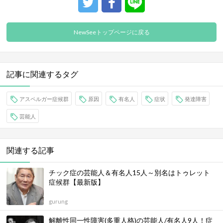
NewSeeトップページに戻る
記事に関連するタグ
アスペルガー症候群
原因
有名人
症状
発達障害
芸能人
関連する記事
チック症の芸能人＆有名人15人～別名はトゥレット
症候群【最新版】
gurung
解離性同一性障害(多重人格)の芸能人/有名人9人！症