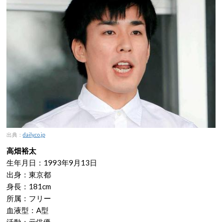
出典：
daily.co.jp
高畑裕太
生年月日：1993年9月13日
出身：東京都
身長：181cm
所属：フリー
血液型：A型
活動：元俳優