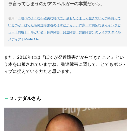
ラ言ってしまうのがアスペルガーの本質
だから。
引用：
「現代のような不確実な時代に、最もたくましく生きていく力を持って
いるのが、ぼくたち発達障害者のはずだから。」作家・市川拓司さんインタビ
ュー【前編】｜障がい者（身体障害 発達障害 知的障害）のライフスタイル
メディア｜Media116
また、2016年には『ぼくが発達障害だからできたこと』とい
う本を出版されていますね。発達障害に関して、とてもポジテ
ィブに捉えている方だと思います。
2．ナダルさん