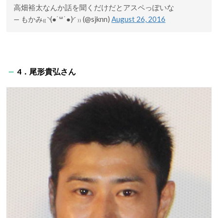
高畑裕太なんか話を聞くだけだとアスペっぽいな
— もかみ₍₍ ◝(●˙꒳˙●)◜ ₎₎ (@sjknn)
August 26, 2016
4．尾形貴弘さん