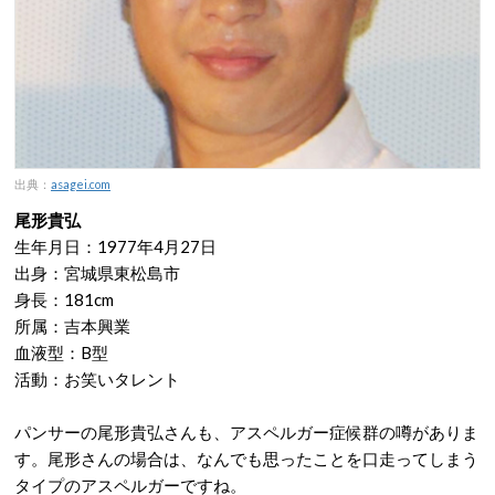
出典：
asagei.com
尾形貴弘
生年月日：1977年4月27日
出身：宮城県東松島市
身長：181cm
所属：吉本興業
血液型：B型
活動：お笑いタレント
パンサーの尾形貴弘さんも、アスペルガー症候群の噂がありま
す。尾形さんの場合は、なんでも思ったことを口走ってしまう
タイプのアスペルガーですね。