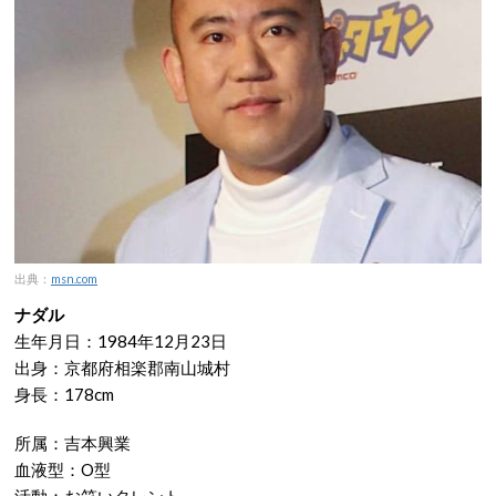
出典：
msn.com
ナダル
生年月日：1984年12月23日
出身：京都府相楽郡南山城村
身長：178cm
所属：吉本興業
血液型：O型
活動：お笑いタレント