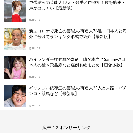
声帯結節の芸能人17人・歌手と声優別！喉を酷使・
声が出にくい【最新版】
gurung
新型コロナで死亡の芸能人/有名人76選！日本人と海
外に分けてランキング形式で紹介【最新版】
gurung
ハイランダー症候群の寿命！嘘？本当？Sammyや日
本人の荒木飛呂彦など症例も総まとめ【画像多数】
gurung
ギャンブル依存症の芸能人/有名人25人と末路～パチ
ンコ・競馬など【最新版】
gurung
広告 / スポンサーリンク