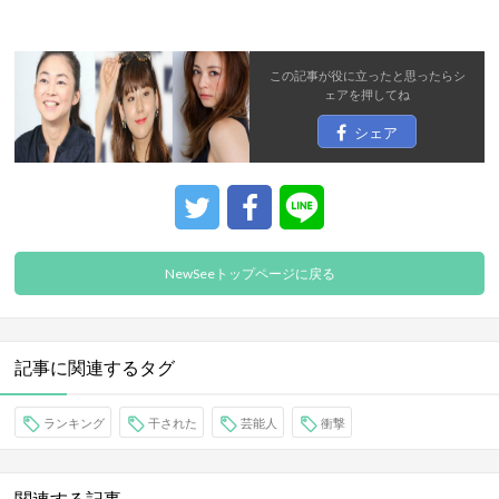
この記事が役に立ったと思ったら
シ
ェア
を押してね
シェア
NewSeeトップページに戻る
記事に関連するタグ
ランキング
干された
芸能人
衝撃
関連する記事