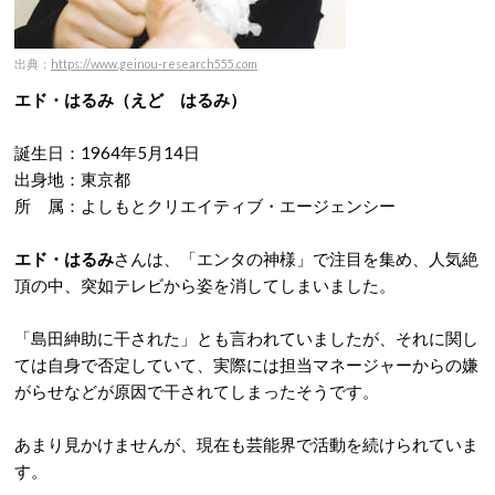
出典：
https://www.geinou-research555.com
エド・はるみ（えど はるみ）
誕生日：1964年5月14日
出身地：東京都
所 属：よしもとクリエイティブ・エージェンシー
エド・はるみ
さんは、「エンタの神様」で注目を集め、人気絶
頂の中、突如テレビから姿を消してしまいました。
「島田紳助に干された」とも言われていましたが、それに関し
ては自身で否定していて、実際には担当マネージャーからの嫌
がらせなどが原因で干されてしまったそうです。
あまり見かけませんが、現在も芸能界で活動を続けられていま
す。