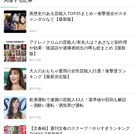
黒歴史のある芸能人TOP35まとめ～衝撃過去やスキ
ャンダルなど【最新版】
Aimy
アドレノクロムの芸能人/有名人は？あざなど副作用
や効果・陰謀説や逮捕者続出の噂も総まとめ【最新
版】
gurung
大人のおもちゃ愛用の女性芸能人21選！衝撃度ラン
キング【最新決定版】
gurung
飲酒運転で逮捕の芸能人13人！基準値や罰則も解説
～酒酔い運転・酒気帯び運転
gurung
【文春砲】週刊文春のスクープ！やりすぎランキング
TOP40【最新版】