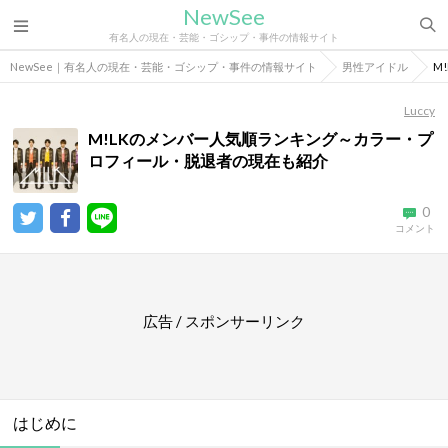
NewSee
有名人の現在・芸能・ゴシップ・事件の情報サイト
NewSee｜有名人の現在・芸能・ゴシップ・事件の情報サイト
男性アイドル
M
Luccy
M!LKのメンバー人気順ランキング～カラー・プ
ロフィール・脱退者の現在も紹介
0
コメント
広告 / スポンサーリンク
はじめに