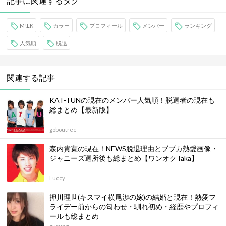
記事に関連するタグ
M!LK
カラー
プロフィール
メンバー
ランキング
人気順
脱退
関連する記事
KAT-TUNの現在のメンバー人気順！脱退者の現在も
総まとめ【最新版】
goboutree
森内貴寛の現在！NEWS脱退理由とブブカ熱愛画像・
ジャニーズ退所後も総まとめ【ワンオクTaka】
Luccy
押川理世(キスマイ横尾渉の嫁)の結婚と現在！熱愛フ
ライデー前からの匂わせ・馴れ初め・経歴やプロフィ
ールも総まとめ