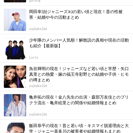
gurung
岡田幸治(ジャニーズJr.)の若い頃と現在！昔の性被
害・結婚や今の活動まとめ
yujitake226
少年隊のメンバー人気順！解散説の真相や現在の活動
も紹介【最新版】
Luccy
魚谷輝明の現在！ジャニーズなど若い頃と学歴・矢口
真里との熱愛・嫁の福王寺彩野との結婚や子供・ヒモ
の噂まとめ
yujitake226
亀井拓の現在！金八先生の出演・森部万友佳とのプリ
クラ流出・亀井絵里との関係や結婚情報まとめ
yujitake226
飯田恭平の現在！昔と若い頃・キスマイ脱退理由と大
学・ジャニー喜多川の被害者や結婚情報もまとめ