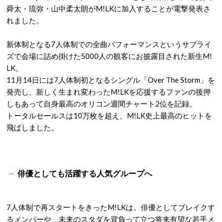
舜太・琉弥・山中柔太朗がM!LKに加入することが電撃発表さ
れました。
新体制となる7人体制での全曲パフォーマンスというサプライ
ズで会場に詰め掛けた5000人の観客にお披露目された新生M!
LK。
11月14日には7人体制初となるシングル「Over The Storm」を
発売し、新しく生まれ変わったM!LKを応援するファンの後押
しもあって自身最高のオリコン週間チャート2位を記録。
トータルセールスは10万枚を超え、M!LK史上最高のヒットを
飛ばしました。
俳優としても活躍する人気グループへ
7人体制で再スタートをきったM!LKは、俳優としてブレイクす
るメンバーや、未来のスタダを背負って立つ将来有望な若手メ