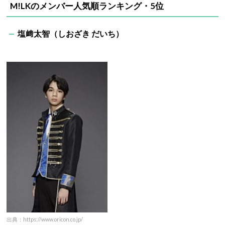
M!LKのメンバー人気順ランキング・5位
塩﨑太智（しおざき だいち）
出典：https://www.oricon.co.jp/