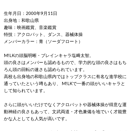
生年月日：2000年9月11日
出身地：和歌山県
趣味：映画鑑賞、音楽鑑賞
特技：アクロバット、ダンス、器械体操
メンバーカラー：青（ソーダフロート）
M!LKの頭脳明晰・ブレインキャラ塩﨑太智。
頭の良さはメンバーも認めるもので、学力的な頭の良さはもち
ろん頭の回転の速さも認められています。
高校も出身地の和歌山県内ではトップクラスに有名な進学校に
通っていたという噂もあり、 M!LKで一番の頭がいいキャラと
して知られています。
さらに頭がいいだけでなくアクロバットや器械体操が得意な運
動神経の良さもあって、文武両道・才色兼備を地でいく才能豊
かな人としても人気が高いです。