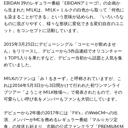
EBiDAN 39のレギュラー番組「EBiDANアミーゴ!」の企画か
ら生まれた M!LKは、M!LK＝ミルクの白色から取って「何色に
も染まることができる」という意味が込められ、「いろいろな
ものに混ざりやすく、様々な形状に変化できる変幻自在のユニ
ット」をコンセプトに活動しています。
2015年3月25日にデビューシングル「コーヒーが飲めませ
ん」をリリースし、デビューから5作品連続でオリコンチャー
トTOP5入りを果たすなど、デビュー当初から話題と人気を集
めていました。
M!LKのファンは「み！るきーず」と呼称されていますが、こ
れは2016年5月3日から3日間かけて行われた初ワンマンライ
ブツアー「ようこそ M!LK牧場へ」で発表されたもので、その
可愛らしい呼び名をメンバーもファンも大切にしています。
デビューから2年後の2017年には「Fit’s」のWebCMへの出
演、メンバーがMCを務めるレギュラー番組「マル☆カツ定
食」の放送も始まり、念願の公式ファンクラブ「PREMIUM M