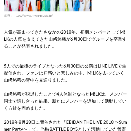
出典：https://www.m-on-music.jp/
人気が高まってきたさなかの2018年、初期メンバーとしてM!
LKの人気を支えてきた山﨑悠稀が6月30日でグループを卒業す
ることが発表されました。
5人での最後のライブとなった6月30日の公演はLINE LIVEで生
配信され、ファンは戸惑いと悲しみの中、M!LKを去っていく
山﨑悠稀の背中を見送りました。
山﨑悠稀が脱退したことで4人体制となったM!LKは、メンバー
同士で話し合った結果、新たにメンバーを追加して活動してい
く方針を固めました。
2018年8月28日に開催された「EBiDAN THE LIVE 2018 〜Sum
mer Party〜」で、当時BATTLE BOYSとして活動していた曽野