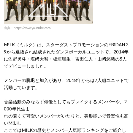
出典：https://www.youtube.com/
M!LK（ミルク）は、スターダストプロモーションのEBiDAN 3
9から選抜され結成されたダンスボーカルユニットで、2014年
に佐野勇斗・塩﨑大智・板垣瑞生・吉田仁人・山﨑悠稀の5人
でデビューしました。
メンバーの脱退と加入があり、2018年からは7人組ユニットで
活動しています。
音楽活動のみならず俳優としてもブレイクするメンバーや、2
000年代生ま
れの若くて可愛いメンバーがいたりと、美形揃いで音楽性も高
いM!LK。
ここではM!LKの歴史とメンバー人気順ランキングをご紹介し