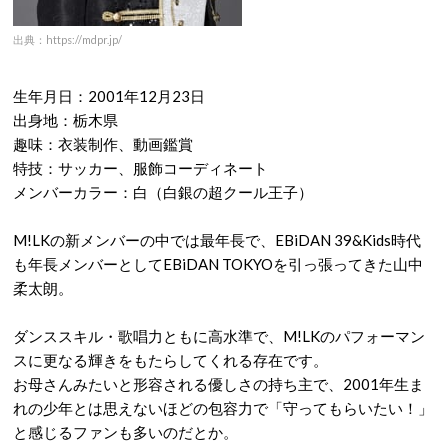
出典：https://mdpr.jp/
生年月日：2001年12月23日
出身地：栃木県
趣味：衣装制作、動画鑑賞
特技：サッカー、服飾コーディネート
メンバーカラー：白（白銀の超クール王子）
M!LKの新メンバーの中では最年長で、EBiDAN 39&Kids時代
も年長メンバーとしてEBiDAN TOKYOを引っ張ってきた山中
柔太朗。
ダンススキル・歌唱力ともに高水準で、M!LKのパフォーマン
スに更なる輝きをもたらしてくれる存在です。
お母さんみたいと形容される優しさの持ち主で、2001年生ま
れの少年とは思えないほどの包容力で「守ってもらいたい！」
と感じるファンも多いのだとか。