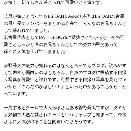
が短く、初々しさが感じられて可愛いと人気です。
芸歴が短いと言ってもEBiDAN 39&Kids時代はEBiDAN名古屋
の最年長でメンバーをまとめる存在で、みんなのお兄ちゃんと
して慕われていました。
名古屋代表としてBATTLE BOYSに選抜されてからも、その可
愛さとしっかり者のお兄ちゃんとしての努力の甲斐あって、
徐々に人気を上げていきました。
曽野舜太の魅力が知れるのはなんと言ってもブログ。読みやす
くて内容が面白いのはもちろん、自身のブログに投稿する自撮
り写真が可愛いと評判です。可愛すぎる自撮り写真を見たファ
ンから「こんな弟がほしい！」といった声があちこちから上が
っています。
一見するとクールで大人っぽさもある曽野舜太ですが、グミが
大好物で天然な愛されキャラというギャップも相まって、今後
さらに人気が出ることは間違いなさそうです。