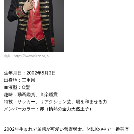
出典：https://www.oricon.co.jp/
生年月日：2002年5月3日
出身地：三重県
血液型：O型
趣味：動画鑑賞、音楽鑑賞
特技：サッカー、リアクション芸、場を和ませる力
メンバーカラー：赤（情熱の全力天然王子）
2002年生まれで弟感が可愛い曽野舜太。M!LKの中で一番芸歴