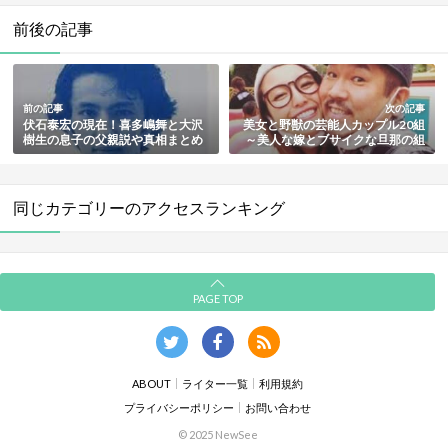
前後の記事
前の記事
次の記事
伏石泰宏の現在！喜多嶋舞と大沢
美女と野獣の芸能人カップル20組
樹生の息子の父親説や真相まとめ
～美人な嫁とブサイクな旦那の組
み合わせを衝撃順にランキングで
紹介【最新版】
同じカテゴリーのアクセスランキング
PAGE TOP
ABOUT
ライター一覧
利用規約
プライバシーポリシー
お問い合わせ
© 2025 NewSee