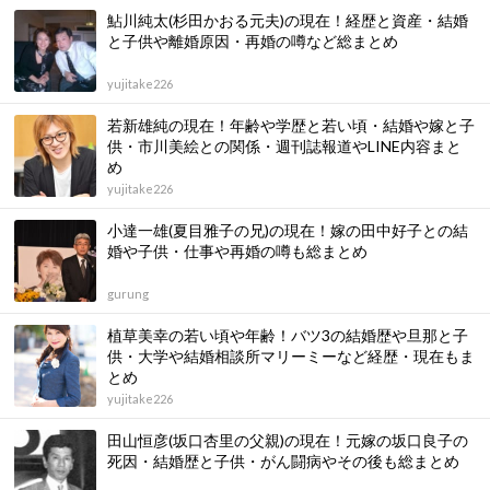
鮎川純太(杉田かおる元夫)の現在！経歴と資産・結婚
と子供や離婚原因・再婚の噂など総まとめ
yujitake226
若新雄純の現在！年齢や学歴と若い頃・結婚や嫁と子
供・市川美絵との関係・週刊誌報道やLINE内容まと
め
yujitake226
小達一雄(夏目雅子の兄)の現在！嫁の田中好子との結
婚や子供・仕事や再婚の噂も総まとめ
gurung
植草美幸の若い頃や年齢！バツ3の結婚歴や旦那と子
供・大学や結婚相談所マリーミーなど経歴・現在もま
とめ
yujitake226
田山恒彦(坂口杏里の父親)の現在！元嫁の坂口良子の
死因・結婚歴と子供・がん闘病やその後も総まとめ