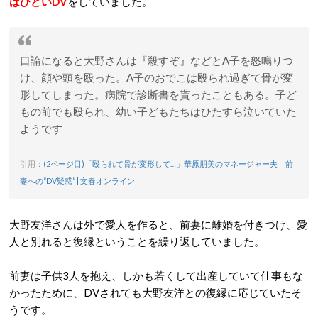
はひどいDV
をしていました。
口論になると大野さんは『殺すぞ』などとA子を怒鳴りつ
け、顔や頭を殴った。A子のおでこは殴られ過ぎて骨が変
形してしまった。病院で診断書を貰ったこともある。子ど
もの前でも殴られ、幼い子どもたちはひたすら泣いていた
ようです
引用：
(2ページ目)「殴られて骨が変形して…」華原朋美のマネージャー夫 前
妻への“DV疑惑” | 文春オンライン
大野友洋さんは外で愛人を作ると、前妻に離婚を付きつけ、愛
人と別れると復縁ということを繰り返していました。
前妻は子供3人を抱え、しかも若くして出産していて仕事もな
かったために、DVされても大野友洋との復縁に応じていたそ
うです。