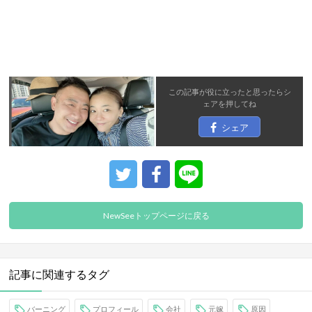
この記事が役に立ったと思ったら
シ
ェア
を押してね
シェア
NewSeeトップページに戻る
記事に関連するタグ
バーニング
プロフィール
会社
元嫁
原因