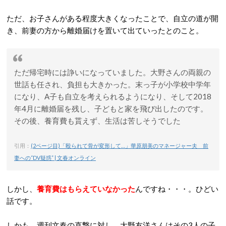
ただ、お子さんがある程度大きくなったことで、自立の道が開
き、前妻の方から離婚届けを置いて出ていったとのこと。
ただ帰宅時には諍いになっていました。大野さんの両親の
世話も任され、負担も大きかった。末っ子が小学校中学年
になり、A子も自立を考えられるようになり、そして2018
年4月に離婚届を残し、子どもと家を飛び出したのです。
その後、養育費も貰えず、生活は苦しそうでした
引用：
(2ページ目)「殴られて骨が変形して…」華原朋美のマネージャー夫 前
妻への“DV疑惑” | 文春オンライン
しかし、
養育費はもらえていなかった
んですね・・・。ひどい
話です。
しかも、週刊文春の直撃に対し、大野友洋さんはその3人の子