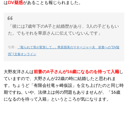
は
DV疑惑
があることも報じられました。
「彼には7歳年下のA子と結婚歴があり、3人の子どももい
た。でもそれを華原さんに伝えていないんです」
引用：
「殴られて骨が変形して…」華原朋美のマネージャー夫 前妻への“DV疑
惑” | 文春オンライン
大野友洋さんは
前妻のA子さんが16歳になるのを待って入籍
し
ていますので、大野さんが22歳の時に結婚したと思われま
す。ちょうど「有限会社竜ヶ崎仮設」を立ち上げたのと同じ時
期ですね。いや、法律上は何の問題もありませんが、「16歳
になるのを待って入籍」というところが気になります。