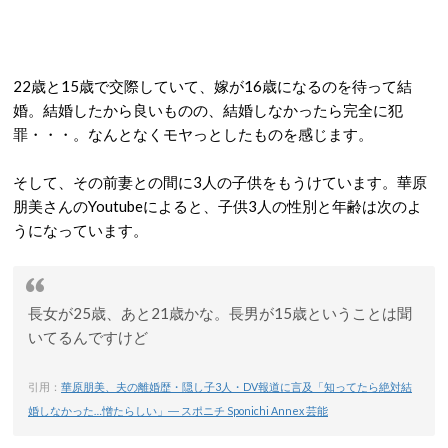
22歳と15歳で交際していて、嫁が16歳になるのを待って結
婚。結婚したから良いものの、結婚しなかったら完全に犯
罪・・・。なんとなくモヤっとしたものを感じます。
そして、その前妻との間に3人の子供をもうけています。華原
朋美さんのYoutubeによると、子供3人の性別と年齢は次のよ
うになっています。
長女が25歳、あと21歳かな。長男が15歳ということは聞
いてるんですけど
引用：
華原朋美、夫の離婚歴・隠し子3人・DV報道に言及「知ってたら絶対結
婚しなかった…憎たらしい」― スポニチ Sponichi Annex 芸能