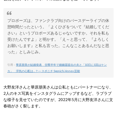
プロポーズは、ファンクラブ向けのバースデーライブの休
憩時間だったという。「よくひざをついて『結婚してくだ
さい』というプロポーズあるじゃないですか。それを私も
受けたんですよ」と明かす。「え～と思って、『よろしく
お願いします』と私も言った。こんなことあるんだなと思
った」としみじみ。
引用：
華原朋美が結婚発表 交際半年で婚姻届提出の夫と「10日に1回はケン
カ」 浮気の心配は…？― スポニチ Sponichi Annex 芸能
大野友洋さんと華原朋美さんは公私ともにパートナーになり、
2人のキス写真をインスタグラムにアップするなど、ラブラブ
な様子を見せていたのですが、2022年5月に大野友洋さんに文
春砲がさく裂します。