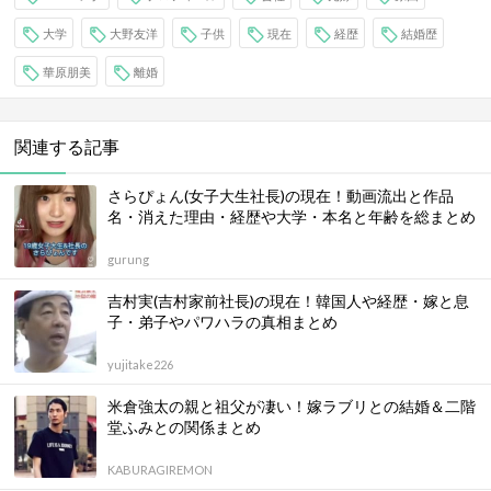
大学
大野友洋
子供
現在
経歴
結婚歴
華原朋美
離婚
関連する記事
さらぴょん(女子大生社長)の現在！動画流出と作品
名・消えた理由・経歴や大学・本名と年齢を総まとめ
gurung
吉村実(吉村家前社長)の現在！韓国人や経歴・嫁と息
子・弟子やパワハラの真相まとめ
yujitake226
米倉強太の親と祖父が凄い！嫁ラブリとの結婚＆二階
堂ふみとの関係まとめ
KABURAGIREMON