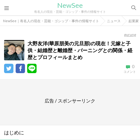
NewSee
有名人の現在・芸能・ゴシップ・事件の情報サイト
NewSee｜有名人の現在・芸能・ゴシップ・事件の情報サイト
ニュース
起業家
gurung
大野友洋(華原朋美の元旦那)の現在！元嫁と子
供・結婚歴と離婚歴・バーニングとの関係・経
歴とプロフィールまとめ
0
コメント
広告 / スポンサーリンク
はじめに