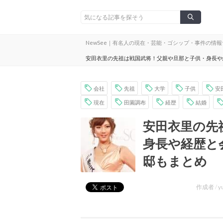
NewSee｜有名人の現在・芸能・ゴシップ・事件の情
安田衣里の先祖は戦国武将！父親や旦那と子供・身長や
会社
先祖
大学
子供
安
現在
田園調布
経歴
結婚
安田衣里の先
身長や経歴と
邸もまとめ
作成者 /
y