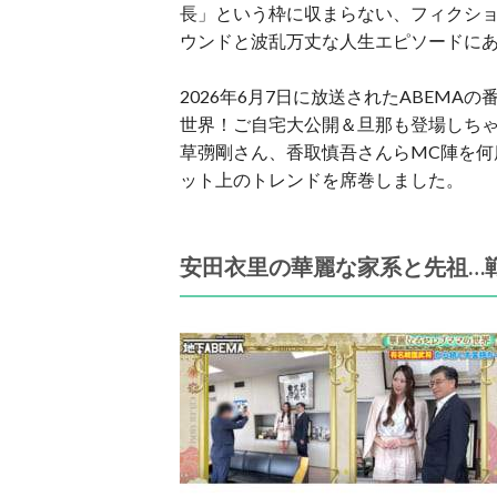
長」という枠に収まらない、フィクシ
ウンドと波乱万丈な人生エピソードに
2026年6月7日に放送されたABEMA
世界！ご自宅大公開＆旦那も登場しち
草彅剛さん、香取慎吾さんらMC陣を何
ット上のトレンドを席巻しました
。
安田衣里の華麗な家系と先祖…