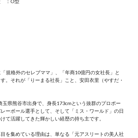
型 ：O型
心に「規格外のセレブママ」、「年商10億円の女社長」と
ます。それが「りーまる社長」こと、安田衣里（やすだ・
、埼玉県熊谷市出身で、
身長173cmという抜群のプロポー
バレーボール選手として、そして「ミス・ワールド」の日
かけて活躍してきた輝かしい経歴の持ち主です
。
耳目を集めている理由は、単なる「元アスリートの美人社