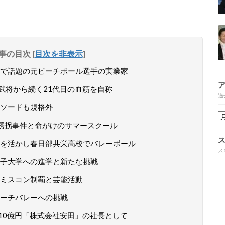
事の目次
[
目次を非表示
]
で話題の元ビーチボール選手の実業家
武将から続く21代目の血筋を自称
過
ソードも規格外
誘拐事件と命がけのサマースクール
を活かし春日部共栄高校でバレーボール
ス
子大学への進学と新たな挑戦
ミスコン制覇と芸能活動
ーチバレーへの挑戦
10億円「株式会社安田」の社長として