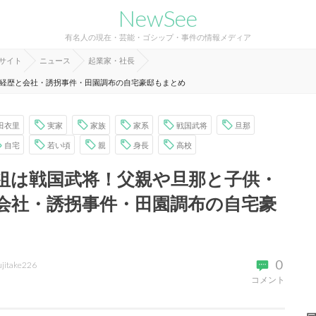
NewSee
有名人の現在・芸能・ゴシップ・事件の情報メディア
報サイト
ニュース
起業家・社長
経歴と会社・誘拐事件・田園調布の自宅豪邸もまとめ
田衣里
実家
家族
家系
戦国武将
旦那
自宅
若い頃
親
身長
高校
祖は戦国武将！父親や旦那と子供・
会社・誘拐事件・田園調布の自宅豪
0
ujitake226
コメント