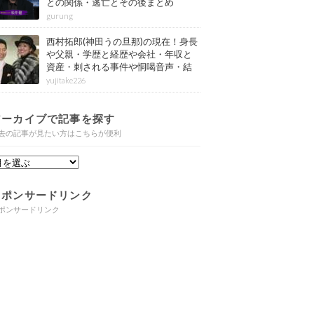
との関係・逃亡とその後まとめ
gurung
西村拓郎(神田うの旦那)の現在！身長
や父親・学歴と経歴や会社・年収と
資産・刺される事件や恫喝音声・結
婚と子供や自宅・脳梗塞の病気もま
yujitake226
とめ
アーカイブで記事を探す
去の記事が見たい方はこちらが便利
スポンサードリンク
ポンサードリンク