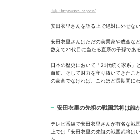
出典：https://encount.press/
安田衣里さんを語る上で絶対に外せな
安田衣里さんはただの実業家や成金な
数えて21代目に当たる直系の子孫であ
日本の歴史において「21代続く家系」と
血筋、そして財力を守り抜いてきたこ
の豪商でなければ、これほど長期間に
安田衣里の先祖の戦国武将は誰
テレビ番組で安田衣里さんが有名な戦
上では「安田衣里の先祖の戦国武将は
た。