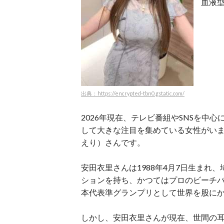
血液
出典：https://encrypted-tbn0.gstatic.com/
2026年現在、テレビ番組やSNSを中
して大きな注目を集めている女性がい
えり）さんです
。
安田衣里さんは1988年4月7日生まれ
ションを持ち、かつてはプロのビーチ
本代表準グランプリとして世界を股に
しかし、安田衣里さんが現在、世間の