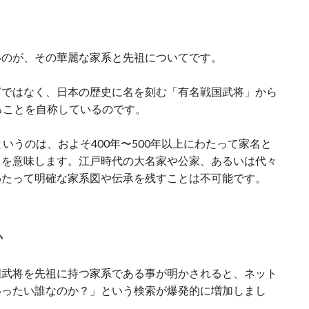
いのが、その華麗な家系と先祖についてです。
どではなく、日本の歴史に名を刻む「有名戦国武将」から
ることを自称しているのです。
いうのは、およそ400年〜500年以上にわたって家名と
とを意味します。江戸時代の大名家や公家、あるいは代々
わたって明確な家系図や伝承を残すことは不可能です
。
か
国武将を先祖に持つ家系である事が明かされると、
ネット
いったい誰なのか？」という検索が爆発的に増加しまし