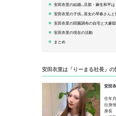
安田衣里の結婚…旦那・麻生和平は
安田衣里の子供…長女の琴春さんと
安田衣里の田園調布の自宅と大豪邸
安田衣里の現在の活動
まとめ
安田衣里は「りーまる社長」の
安田
生年
出身
身長 