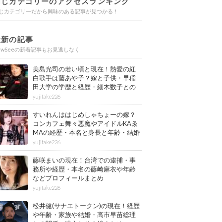
同じカテゴリーのアクセスランキング
じカテゴリーだから興味のある記事が見つかる！
最新の記事
ewSeeの新着記事もお見逃しなく
美島光司の若い頃と現在！熱愛の紅
白歌手は藤あや子？嫁と子供・早稲
田大学の学歴と経歴・細木数子との
確執もまとめ
yujitake226
すいれんははじめしゃちょーの嫁？
コンカフェ舞々悪魔やアイドルKAゑ
MAの経歴・本名と身長と年齢・結婚
情報もまとめ
yujitake226
藤咲まいの現在！台湾での逮捕・事
務所や経歴・本名の藤崎麻衣や年齢
などプロフィールまとめ
yujitake226
松井健(サナエトークン)の現在！経歴
や年齢・家族や結婚・高市早苗総理