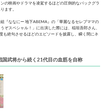
ョンの映画やドラマを凌駕するほどの圧倒的なバックグラ
あります
。
の番組『ななにー 地下ABEMA』の「華麗なるセレブママの
ゃうぞスペシャル！」に出演した際には、稲垣吾郎さん、
度も絶句させるほどのエピソードを披露し、瞬く間にネ
戦国武将から続く21代目の血筋を自称