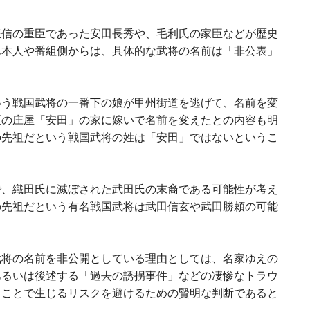
謙信の重臣であった安田長秀や、毛利氏の家臣などが歴史
ん本人や番組側からは、具体的な武将の名前は「非公表」
いう戦国武将の一番下の娘が甲州街道を逃げて、名前を変
区の庄屋「安田」の家に嫁いで名前を変えたとの内容も明
の先祖だという戦国武将の姓は「安田」ではないというこ
で、織田氏に滅ぼされた武田氏の末裔である可能性が考え
の先祖だという有名戦国武将は武田信玄や武田勝頼の可能
武将の名前を非公開としている理由としては、
名家ゆえの
あるいは後述する「過去の誘拐事件」などの凄惨なトラウ
ることで生じるリスクを避けるための賢明な判断であると