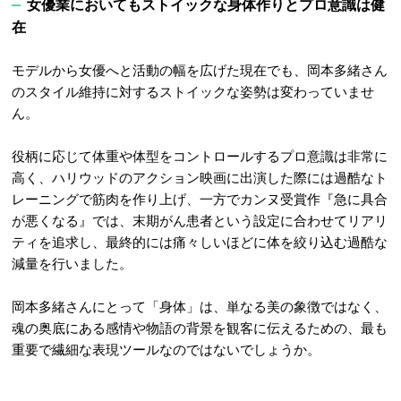
女優業においてもストイックな身体作りとプロ意識は健
在
モデルから女優へと活動の幅を広げた現在でも、岡本多緒さん
のスタイル維持に対するストイックな姿勢は変わっていませ
ん。
役柄に応じて体重や体型をコントロールするプロ意識は非常に
高く、ハリウッドのアクション映画に出演した際には過酷なト
レーニングで筋肉を作り上げ、一方でカンヌ受賞作『急に具合
が悪くなる』では、末期がん患者という設定に合わせてリアリ
ティを追求し、最終的には痛々しいほどに体を絞り込む過酷な
減量を行いました
。
岡本多緒さんにとって「身体」は、単なる美の象徴ではなく、
魂の奥底にある感情や物語の背景を観客に伝えるための、最も
重要で繊細な表現ツールなのではないでしょうか。