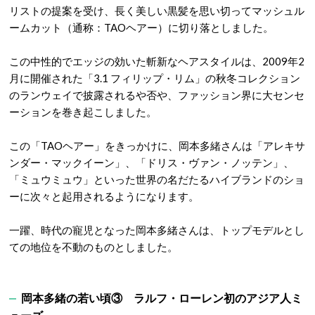
リストの提案を受け、長く美しい黒髪を思い切ってマッシュル
ームカット（通称：TAOヘアー）に切り落としました
。
この中性的でエッジの効いた斬新なヘアスタイルは、2009年2
月に開催された「3.1 フィリップ・リム」の秋冬コレクション
のランウェイで披露されるや否や、ファッション界に大センセ
ーションを巻き起こしました
。
この「TAOヘアー」をきっかけに、岡本多緒さんは「アレキサ
ンダー・マックイーン」、「ドリス・ヴァン・ノッテン」、
「ミュウミュウ」といった世界の名だたるハイブランドのショ
ーに次々と起用されるようになります
。
一躍、時代の寵児となった岡本多緒さんは、トップモデルとし
ての地位を不動のものとしました。
岡本多緒の若い頃③
ラルフ・ローレン初のアジア人ミ