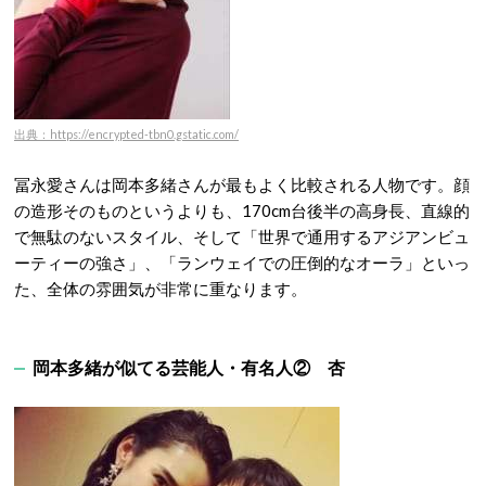
出典：https://encrypted-tbn0.gstatic.com/
冨永愛さんは岡本多緒さんが最もよく比較される人物です。顔
の造形そのものというよりも、170cm台後半の高身長、直線的
で無駄のないスタイル、そして「世界で通用するアジアンビュ
ーティーの強さ」、「ランウェイでの圧倒的なオーラ」といっ
た、全体の雰囲気が非常に重なります。
岡本多緒が似てる芸能人・有名人② 杏