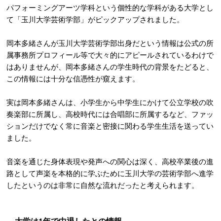
パフォーミングアーツ学科という個性的な学科がある大学とし
て「玉川大学芸術学部」がピックアップされました。
岡本多緒さんが玉川大学芸術学部出身だという情報は公式の所
属事務所プロフィール等で大々的にアピールされているわけで
はありませんが、岡本多緒さんの学生時代の背景をたどると、
この情報には十分な信憑性が窺えます。
実は岡本多緒さんは、小学生から中学生にかけて公立学校の吹
奏楽部に所属し、高校時代には合唱部に所属するなど、ファッ
ションだけでなく常に音楽と密接に関わる学生生活を送ってい
ました
。
音楽を通じた身体表現や発声への関心は深く、高校卒業後の進
路として声楽を本格的に学ぶために玉川大学の芸術学部へ進学
したというのは非常に自然な流れだったと考えられます
。
大学は1年で中退したとの情報