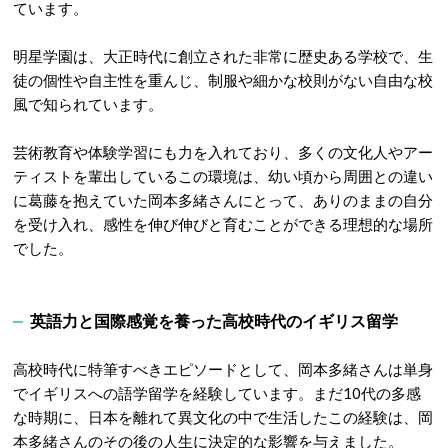
ています
。
明星学園は、大正時代に創立された非常に歴史ある学校で、生
徒の個性や自主性を重んじ、制服や細かな校則がない自由な校
風で知られています
。
芸術教育や体験学習にも力を入れており、多くの文化人やアー
ティストを輩出しているこの環境は、幼い頃から周囲との違い
に葛藤を抱えていた岡本多緒さんにとって、ありのままの自分
を受け入れ、感性を伸び伸びと育むことができる理想的な場所
でした。
英語力と国際感覚を養った高校時代のイギリス留学
高校時代に特筆すべきエピソードとして、岡本多緒さんは単身
でイギリスへの語学留学を経験しています
。まだ10代の多感
な時期に、日本を離れて異文化の中で生活したこの経験は、岡
本多緒さんのその後の人生に決定的な影響を与えました。