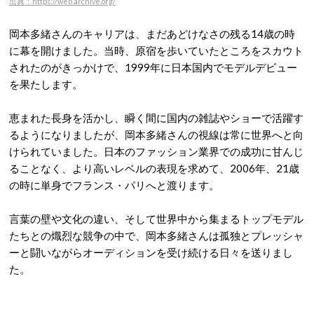
出典：https://web.archive.org/
岡本多緒さんのキャリアは、まだあどけなさの残る14歳の時
に幕を開けました。当時、原宿を歩いていたところをスカウト
されたのがきっかけで、1999年に日本国内でモデルデビュー
を果たします
。
恵まれた長身を活かし、瞬く間に国内の雑誌やショーで活躍す
るようになりましたが、岡本多緒さんの視線は常に世界へと向
けられていました。日本のファッション業界での成功に甘んじ
ることなく、より高いレベルの表現を求めて、2006年、21歳
の時に単身でフランス・パリへと渡ります
。
言葉の壁や文化の違い、そして世界中から集まるトップモデル
たちとの熾烈な競争の中で、岡本多緒さんは孤独とプレッシャ
ーと闘いながらオーディションを受け続ける日々を送りまし
た。