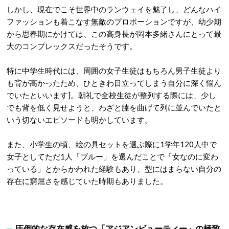
しかし、現在でこそ世界中のランウェイを魅了し、どんなハイ
ファッションも着こなす無敵のプロポーションですが、幼少期
から思春期にかけては、この高身長が岡本多緒さんにとって最
大のコンプレックスだったそうです。
特に中学生時代には、周囲の女子生徒はもちろん男子生徒より
も背が高かったため、ひときわ目立ってしまう自分に深く悩ん
でいたといいます
]。朝礼で全校生徒が整列する際には、少し
でも背を低く見せようと、わざと膝を曲げて列に並んでいたと
いう切ないエピソードも明かしています
。
また、小学生の頃、絵の具セットを選ぶ際に1学年120人中で
女子としてただ1人「ブルー」を選んだことで「女なのに変わ
っている」とからかわれた経験もあり、型にはまらない自分の
存在に窮屈さを感じていた時期もありました
。
圧倒的な存在感を放つ「アジアンビューティー」の極致