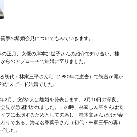
の衝撃の離婚会見についてもみていきます。
5年の正月、女優の岸本加世子さんの紹介で知り合い、桂
んからのアプローチで結婚に至りました。
ある初代・林家三平さん宅（1980年に逝去）で祝言が開か
撃的なスピード結婚でした。
6年2月、突然2人は離婚を発表します。2月10日の深夜、
者会見が急遽開かれました。この時、林家しん平さんは渋
ライブに出演するためとして欠席し、桂木文さんだけが会
代わりである、海老名香葉子さん（初代・林家三平の妻）
のでした。