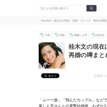
NewSee｜有名人の現在・芸能・ゴシップ・事件の情
子供
旦那
林家しん平
桂木文
桂木文の現在
再婚の噂まと
作成者 /
y
「ムーー族」「翔んだカップル」など
家しん平さんとの電撃結婚後、わずか7