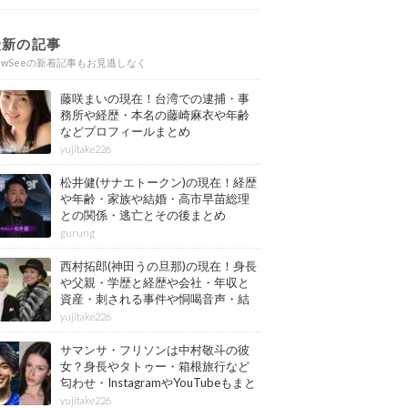
最新の記事
ewSeeの新着記事もお見逃しなく
藤咲まいの現在！台湾での逮捕・事
務所や経歴・本名の藤崎麻衣や年齢
などプロフィールまとめ
yujitake226
松井健(サナエトークン)の現在！経歴
や年齢・家族や結婚・高市早苗総理
との関係・逃亡とその後まとめ
gurung
西村拓郎(神田うの旦那)の現在！身長
や父親・学歴と経歴や会社・年収と
資産・刺される事件や恫喝音声・結
婚と子供や自宅・脳梗塞の病気もま
yujitake226
とめ
サマンサ・フリソンは中村敬斗の彼
女？身長やタトゥー・箱根旅行など
匂わせ・InstagramやYouTubeもまと
め
yujitake226