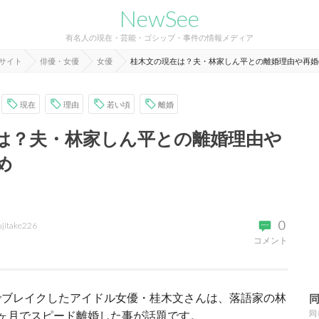
NewSee
有名人の現在・芸能・ゴシップ・事件の情報メディア
報サイト
俳優・女優
女優
桂木文の現在は？夫・林家しん平との離婚理由や再婚
現在
理由
若い頃
離婚
は？夫・林家しん平との離婚理由や
め
0
ujitake226
コメント
でブレイクしたアイドル女優・桂木文さんは、落語家の林
ヶ月でスピード離婚した事が話題です。
同