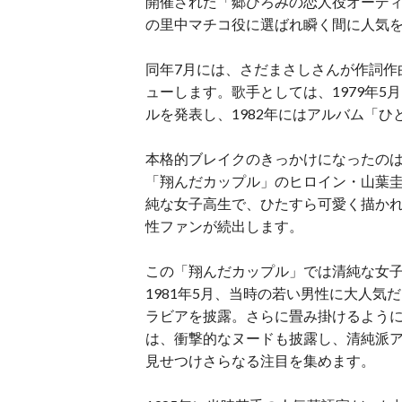
開催された「郷ひろみの恋人役オーディ
の里中マチコ役に選ばれ瞬く間に人気
同年7月には、さだまさしさんが作詞作
ューします。歌手としては、1979年5
ルを発表し、1982年にはアルバム「
本格的ブレイクのきっかけになったのは
「翔んだカップル」のヒロイン・山葉
純な女子高生で、ひたすら可愛く描か
性ファンが続出します。
この「翔んだカップル」では清純な女
1981年5月、当時の若い男性に大人気
ラビアを披露。さらに畳み掛けるよう
は、衝撃的なヌードも披露し、清純派
見せつけさらなる注目を集めます。