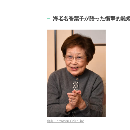
海老名香葉子が語った衝撃的離
出典：https://mainichi.jp/