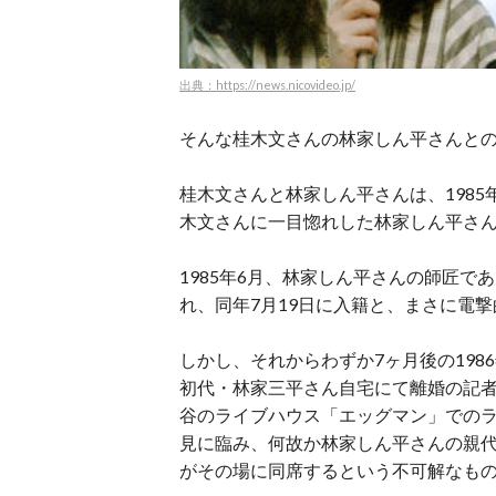
出典：https://news.nicovideo.jp/
そんな桂木文さんの林家しん平さんと
桂木文さんと林家しん平さんは、198
木文さんに一目惚れした林家しん平さ
1985年6月、林家しん平さんの師匠で
れ、同年7月19日に入籍と、まさに電
しかし、それからわずか7ヶ月後の198
初代・林家三平さん自宅にて離婚の記
谷のライブハウス「エッグマン」での
見に臨み、何故か林家しん平さんの親
がその場に同席するという不可解なも