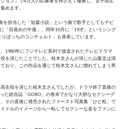
ション」で4万人の応募者を押さえて優勝し、女子高生
を集めます。
曲を担当した「短篇小説」という曲で歌手としてもデビ
月に「目覚めの午後」、同年10月に「19才」というシング
ひとりぼっちのコンチェルト」も発表しています。
、1980年にフジテレビ系列で放送されたテレビドラマ
圭役を演じたことでした。桂木文さんが演じた山葉圭は清
れており、この作品を通じて桂木文さんに惚れてしまう男
子高生役を演じた桂木文さんでしたが、ドラマ終了直後の
だった総合誌「GORO」の巻末でかなり大胆なセクシーグ
に、その直後に発売されたファースト写真集「ひと粒」で
アイドルのイメージから一転してセクシーな姿をファンに