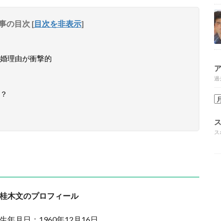
事の目次
[
目次を非表示
]
婚理由が衝撃的
過
？
ス
桂木文のプロフィール
生年月日：1960年12月16日