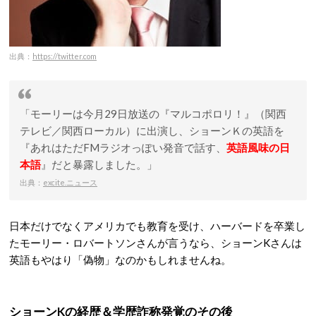
出典：
https://twitter.com
「モーリーは今月29日放送の『マルコポロリ！』（関西
テレビ／関西ローカル）に出演し、ショーンＫの英語を
『あれはただFMラジオっぽい発音で話す、
英語風味の日
本語
』だと暴露しました。」
出典：
excite.ニュース
日本だけでなくアメリカでも教育を受け、ハーバードを卒業し
たモーリー・ロバートソンさんが言うなら、ショーンKさんは
英語もやはり「偽物」なのかもしれませんね。
ショーンKの経歴＆学歴詐称発覚のその後