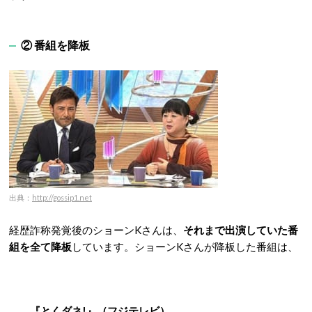
② 番組を降板
出典：
http://gossip1.net
経歴詐称発覚後のショーンKさんは、
それまで出演していた番
組を全て降板
しています。ショーンKさんが降板した番組は、
『とくダネ!』（フジテレビ）