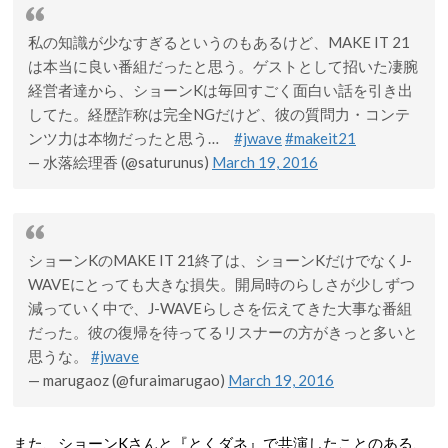
私の知識が少なすぎるというのもあるけど、MAKE IT 21
は本当に良い番組だったと思う。ゲストとして招いた凄腕
経営者達から、ショーンKは毎回すごく面白い話を引き出
してた。経歴詐称は完全NGだけど、彼の質問力・コンテ
ンツ力は本物だったと思う…
#jwave
#makeit21
— 水落絵理香 (@saturunus)
March 19, 2016
ショーンKのMAKE IT 21終了は、ショーンKだけでなくJ-
WAVEにとっても大きな損失。開局時のらしさが少しずつ
減っていく中で、J-WAVEらしさを伝えてきた大事な番組
だった。彼の復帰を待ってるリスナーの方がきっと多いと
思うな。
#jwave
— marugaoz (@furaimarugao)
March 19, 2016
また、ショーンKさんと『とくダネ』で共演したことのある、