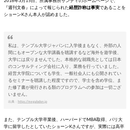
2016年3月15日、所属事務所サンディのホームページで、
『週刊文春』によって報じられた
経歴詐称は事実
であることを
ショーンKさん本人が認めました。
私は、テンプル大学ジャパンに入学後まもなく、外部の人
間にもオープンな大学講義を聴講するなど海外を遊学後、
大学には戻りませんでした。本格的な就職先としては日本
のコンサルティング会社に入り、業務を行っていました。
経営大学院についても学生、一般社会人にも公開されてい
るセミナーを聴講した程度ですので、学士を含め学位、ま
た修了書が発行される類のプログラムへの参加は一切ござ
いません。
出典：
https://megalodon.jp
また、テンプル大学卒業後、ハーバードでMBA取得、パリ大
学に留学したとしていたショーンKさんですが、実際には高卒