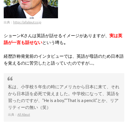
出典：
https://allabout.co.jp
ショーンKさんは英語が話せるイメージがありますが、
実は英
語が一言も話せない
という噂も
。
経歴詐称発覚前のインタビューでは、英語が母語のため日本語
を覚えるのに苦労したと語っていたのですが…。
私は、小学校５年生の時にアメリカから日本に来て、それ
から日本語を必死で覚えました。中学校になって、英語を
習ったのですが、”He is a boy.””That is a pencil.”とか、リア
リティーの無い（笑）
出典：
All About