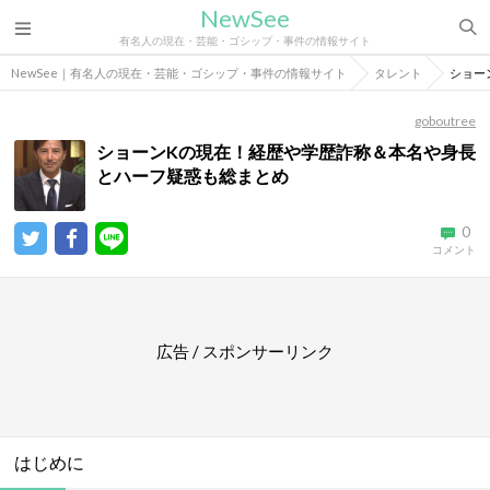
NewSee
有名人の現在・芸能・ゴシップ・事件の情報サイト
NewSee｜有名人の現在・芸能・ゴシップ・事件の情報サイト
タレント
ショー
goboutree
ショーンKの現在！経歴や学歴詐称＆本名や身長
とハーフ疑惑も総まとめ
0
コメント
広告 / スポンサーリンク
はじめに