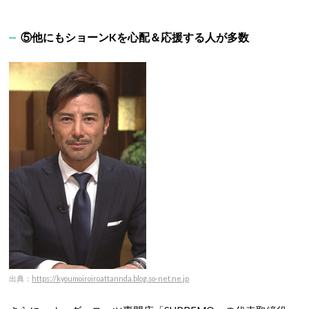
⑤他にもショーンKを心配＆応援する人が多数
出典：
https://kyoumoiroiroattannda.blog.so-net.ne.jp