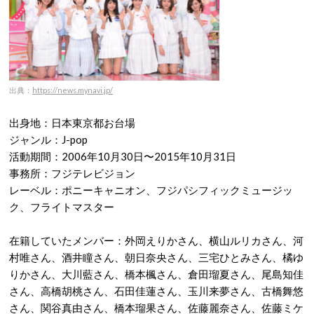
出典：
https://news.mynavi.jp/
出身地：日本東京都お台場
ジャンル：J-pop
活動期間：2006年10月30日〜2015年10月31日
事務所：フジテレビジョン
レーベル：ポニーキャニオン、フジパシフィックミュージッ
ク、フライトマスター
在籍していたメンバー：外岡えりかさん、横山ルリカさん、河
村唯さん、酒井瞳さん、朝日奈央さん、三宅ひとみさん、橘ゆ
りかさん、大川藍さん、橋本楓さん、倉田瑠夏さん、尾島知佳
さん、高橋胡桃さん、石田佳蓮さん、玉川来夢さん、古橋舞悠
さん、関谷真由さん、橋本瑠果さん、佐藤麗奈さん、佐藤ミケ