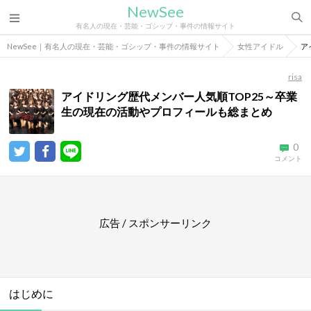
NewSee
有名人の現在・芸能・ゴシップ・事件の情報サイト
NewSee｜有名人の現在・芸能・ゴシップ・事件の情報サイト
女性アイドル
ア
risa
アイドリング歴代メンバー人気順TOP25～卒業
生の現在の活動やプロフィールも総まとめ
0
コメント
広告 / スポンサーリンク
はじめに