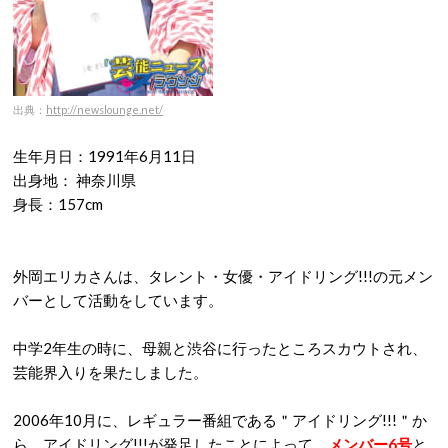
出典：
http://newslounge.net/
生年月日：1991年6月11日
出身地： 神奈川県
身長：157cm
外岡エリカさんは、タレント・女優・アイドリング!!!の元メン
バーとして活動をしています。
中学2年生の時に、母親と渋谷に行ったところスカウトされ、
芸能界入りを果たしました。
2006年10月に、レギュラー番組である＂アイドリング!!!＂か
ら、アイドリング!!!が発足したことによって、
メンバー
6
号
と