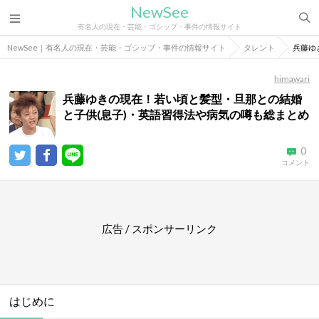
NewSee
有名人の現在・芸能・ゴシップ・事件の情報サイト
NewSee｜有名人の現在・芸能・ゴシップ・事件の情報サイト
タレント
兵藤ゆ
himawari
兵藤ゆきの現在！若い頃と髪型・旦那との結婚
と子供(息子)・英語習得法や病気の噂も総まとめ
0
コメント
広告 / スポンサーリンク
はじめに