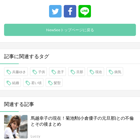
NewSeeトップページに戻る
記事に関連するタグ
兵藤ゆき
子供
息子
旦那
現在
病気
結婚
若い頃
髪型
関連する記事
馬越幸子の現在！菊池勲(小倉優子の元旦那)との不倫
とその後まとめ
Luccy