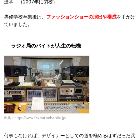
進学。（2007年に閉校）
専修学校卒業後は、
ファッションショーの演出や構成
を手がけ
ていました。
ラジオ局のバイトが人生の転機
出典：https://www.city.matsudo.chiba.jp/
何事もなければ、デザイナーとしての道を極めるはずだった兵