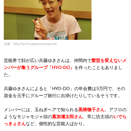
出典：http://art-humony.seesaa.net/
芸能界で顔が広い兵藤ゆきさんは、仲間内で
髪型を変えないメ
ンバーが集うグループ「HYO-DO」
を作ったこともありまし
た。
兵藤ゆきさんによると「HYO-DO」の年会費は5万円で、その
資金を元手にグループ旅行に出掛けたりしているそうです。
メンバーには、玉ねぎヘアで知られる
黒柳徹子さん
、アフロの
ようなモジャモジャ頭の
葉加瀬太郎さん
、常に坊主頭の
いでら
っきょさん
など、個性的な芸能人ばかり。