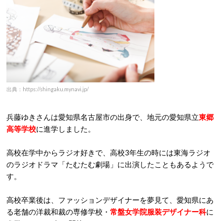
出典：https://shingaku.mynavi.jp/
兵藤ゆきさんは愛知県名古屋市の出身で、地元の愛知県立
東郷
高等学校
に進学しました。
高校在学中からラジオ好きで、高校3年生の時には東海ラジオ
のラジオドラマ「たむたむ劇場」に出演したこともあるようで
す。
高校卒業後は、ファッションデザイナーを夢見て、愛知県にあ
る老舗の洋裁和裁の専修学校・
常盤女学院服装デザイナー科
に