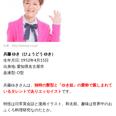
出典：http://www.jp-r.co.jp/
兵藤 ゆき（ひょうどう ゆき）
生年月日: 1952年4月15日
出身地: 愛知県名古屋市
血液型: O型
兵藤ゆきさんは、
独特の髪型と「ゆき姐」の愛称で親しまれて
いるタレントでありエッセイスト
です。
特技は日常英会話と漫画イラスト、和太鼓。趣味は世界中のお
ふくろ料理研究なのだとか。