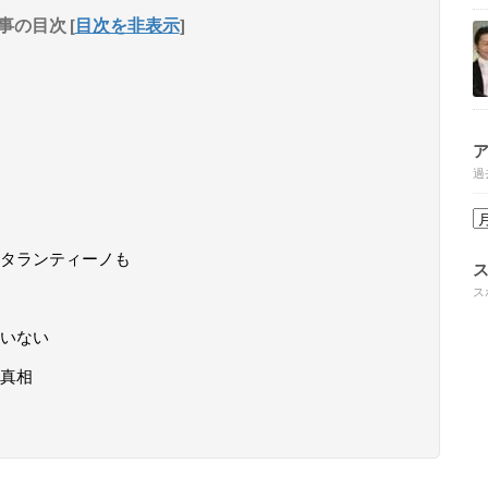
事の目次
[
目次を非表示
]
過
タランティーノも
ス
いない
真相