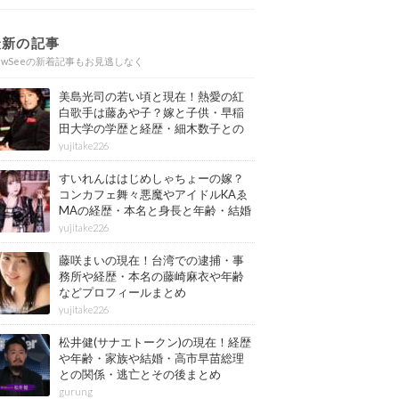
最新の記事
ewSeeの新着記事もお見逃しなく
美島光司の若い頃と現在！熱愛の紅
白歌手は藤あや子？嫁と子供・早稲
田大学の学歴と経歴・細木数子との
確執もまとめ
yujitake226
すいれんははじめしゃちょーの嫁？
コンカフェ舞々悪魔やアイドルKAゑ
MAの経歴・本名と身長と年齢・結婚
情報もまとめ
yujitake226
藤咲まいの現在！台湾での逮捕・事
務所や経歴・本名の藤崎麻衣や年齢
などプロフィールまとめ
yujitake226
松井健(サナエトークン)の現在！経歴
や年齢・家族や結婚・高市早苗総理
との関係・逃亡とその後まとめ
gurung