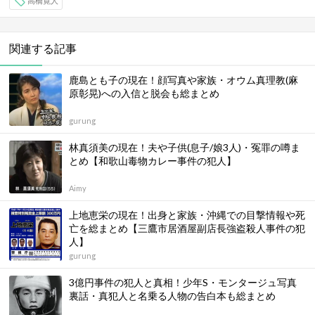
高橋寛人
関連する記事
鹿島とも子の現在！顔写真や家族・オウム真理教(麻
原彰晃)への入信と脱会も総まとめ
gurung
林真須美の現在！夫や子供(息子/娘3人)・冤罪の噂ま
とめ【和歌山毒物カレー事件の犯人】
Aimy
上地恵栄の現在！出身と家族・沖縄での目撃情報や死
亡を総まとめ【三鷹市居酒屋副店長強盗殺人事件の犯
人】
gurung
3億円事件の犯人と真相！少年S・モンタージュ写真
裏話・真犯人と名乗る人物の告白本も総まとめ