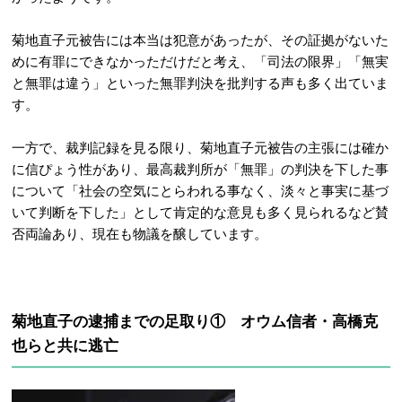
菊地直子元被告には本当は犯意があったが、その証拠がないた
めに有罪にできなかっただけだと考え、「司法の限界」「無実
と無罪は違う」といった無罪判決を批判する声も多く出ていま
す。
一方で、裁判記録を見る限り、菊地直子元被告の主張には確か
に信ぴょう性があり、最高裁判所が「無罪」の判決を下した事
について「社会の空気にとらわれる事なく、淡々と事実に基づ
いて判断を下した」として肯定的な意見も多く見られるなど賛
否両論あり、現在も物議を醸しています。
菊地直子の逮捕までの足取り① オウム信者・高橋克
也らと共に逃亡