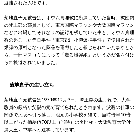
逮捕された人物です。
菊地直子元被告は、オウム真理教に所属していた当時、教団内
の陸上部の部員として、東京国際マラソンや大阪国際マラソン
などに出場してそれなりの記録を残していた事と、オウム真理
教の起こしたテロ事件「東京都庁小包爆弾事件」で使用された
爆弾の原料となった薬品を運搬したと報じられていた事などか
ら、一部マスコミによって「走る爆弾娘」というあだ名を付け
られ報道されていました。
菊地直子の生い立ち
菊地直子元被告は1971年12月9日、埼玉県の生まれで、大学
教員の厳格な父親の元で育てられたとされます。父親の仕事の
関係で大阪へ引っ越し、地元の小学校を経て、当時倍率10倍
以上だった偏差値70以上（当時）の名門校・大阪教育大学付
属天王寺中学へと進学しています。