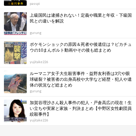
passpi
上級国民は逮捕されない！定義や職業と年収・下級国
民との違いを解説
gurung
ポケモンショックの原因＆死者や後遺症は？ピカチュ
ウの10まんボルト動画やその後も総まとめ
yujitake226
ルーマニア女子大生殺害事件・益野友利香は3穴や眼
球破裂？被害者の出身高校や大学など経歴・犯人や遺
体の状況など総まとめ
gurung
加賀谷理沙さん殺人事件の犯人・戸倉高広の現在！生
い立ちや実家と家族・判決まとめ【中野区女性劇団員
絞殺事件】
yujitake226