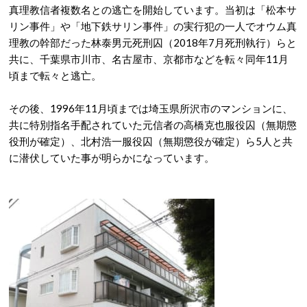
真理教信者複数名との逃亡を開始しています。当初は「松本サ
リン事件」や「地下鉄サリン事件」の実行犯の一人でオウム真
理教の幹部だった林泰男元死刑囚（2018年7月死刑執行）らと
共に、千葉県市川市、名古屋市、京都市などを転々同年11月
頃まで転々と逃亡。
その後、1996年11月頃までは埼玉県所沢市のマンションに、
共に特別指名手配されていた元信者の高橋克也服役囚（無期懲
役刑が確定）、北村浩一服役囚（無期懲役が確定）ら5人と共
に潜伏していた事が明らかになっています。