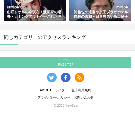
前の記事
次の記事
山咲トオルの今現在！漫画家の過
沖雅也の遺書や京王プラザホテル
去・カミングアウトや干された理
自殺の真相～日景忠男や坂口良子
由・結婚の噂や姉との料理番組な
との関係も解説
ど最近の活動まとめ
同じカテゴリーのアクセスランキング
PAGE TOP
ABOUT
ライター一覧
利用規約
プライバシーポリシー
お問い合わせ
© 2025 NewSee