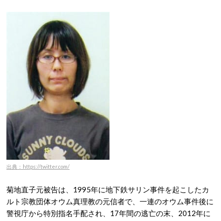
出典：https://twitter.com/
菊地直子元被告は、1995年に地下鉄サリン事件を起こしたカ
ルト宗教団体オウム真理教の元信者で、一連のオウム事件後に
警視庁から特別指名手配され、17年間の逃亡の末、2012年に