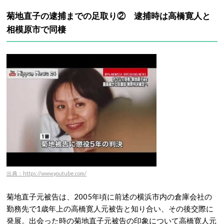
菊地直子の逮捕までの足取り② 逮捕時は高橋寛人と
相模原市で同棲
出典：https://www.youtube.com/
菊地直子元被告は、2005年頃に前述の横浜市内の倉庫会社の
勤務先で1歳年上の高橋寛人元被告と知り合い、その後交際に
発展。出会った時の菊地直子元被告の印象について高橋寛人元