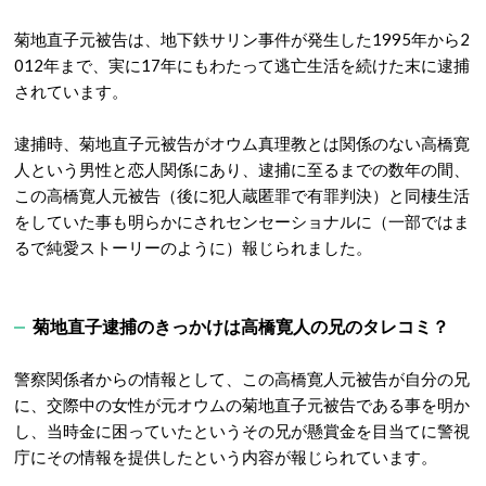
菊地直子元被告は、地下鉄サリン事件が発生した1995年から2
012年まで、実に17年にもわたって逃亡生活を続けた末に逮捕
されています。
逮捕時、菊地直子元被告がオウム真理教とは関係のない高橋寛
人という男性と恋人関係にあり、逮捕に至るまでの数年の間、
この高橋寛人元被告（後に犯人蔵匿罪で有罪判決）と同棲生活
をしていた事も明らかにされセンセーショナルに（一部ではま
るで純愛ストーリーのように）報じられました。
菊地直子逮捕のきっかけは高橋寛人の兄のタレコミ？
警察関係者からの情報として、この高橋寛人元被告が自分の兄
に、交際中の女性が元オウムの菊地直子元被告である事を明か
し、当時金に困っていたというその兄が懸賞金を目当てに警視
庁にその情報を提供したという内容が報じられています。