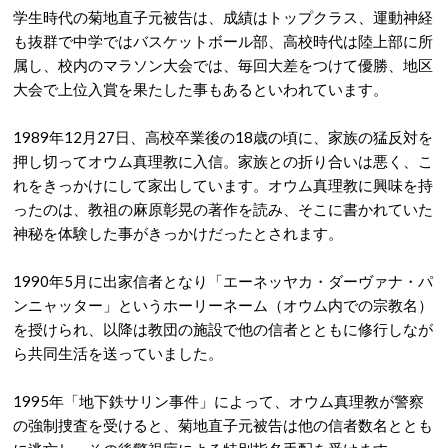
学生時代の菊地直子元被告は、成績はトップクラス、運動神経
も抜群で中学ではバスケットボール部、高校時代は陸上部に所
属し、校内のマラソン大会では、毎回大差をつけて優勝、地区
大会で上位入賞を果たした事もあるといわれています。
1989年12月27日、高校卒業後の18歳の頃に、家族の猛反対を
押し切ってオウム真理教に入信。家族との折り合いは悪く、こ
れをきっかけにして家出しています。オウム真理教に興味を持
ったのは、教祖の麻原彰晃の著作を読み、そこに書かれていた
神秘を体験した事がきっかけだったとされます。
1990年5月に出家信者となり「エーネッヤカ・ダーヴァナ・パ
ンニャッター」というホーリーネーム（オウム内での宗教名）
を授けられ、以降は教団の施設で他の信者とともに修行しなが
ら共同生活を送っていました。
1995年「地下鉄サリン事件」によって、オウム真理教が警察
の強制捜査を受けると、菊地直子元被告は他の信者数名ととも