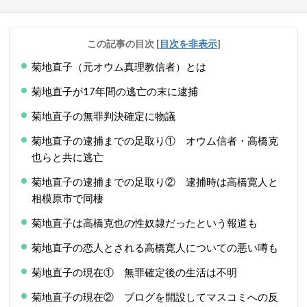
この記事の目次
[
目次を非表示
]
菊地直子（元オウム真理教信者）とは
菊地直子が17年間の逃亡の末に逮捕
菊地直子の無罪判決確定に物議
菊地直子の逮捕までの足取り① オウム信者・高橋克
也らと共に逃亡
菊地直子の逮捕までの足取り② 逮捕時は高橋寛人と
相模原市で同棲
菊地直子は高橋克也の性奴隷だったという報道も
菊地直子の恋人とされる高橋寛人についての悪い噂も
菊地直子の現在① 無罪確定後の生活は不明
菊地直子の現在② ブログを開設してマスコミへの反