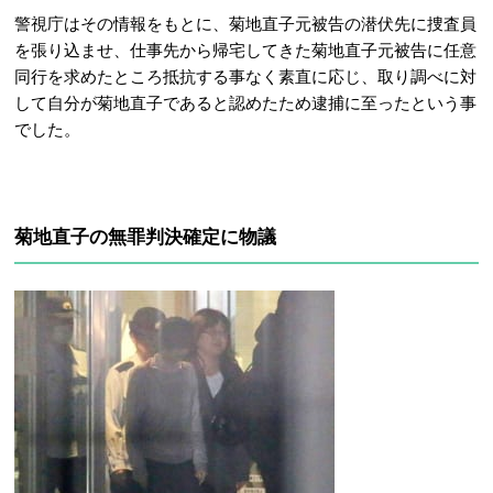
警視庁はその情報をもとに、菊地直子元被告の潜伏先に捜査員
を張り込ませ、仕事先から帰宅してきた菊地直子元被告に任意
同行を求めたところ抵抗する事なく素直に応じ、取り調べに対
して自分が菊地直子であると認めたため逮捕に至ったという事
でした。
菊地直子の無罪判決確定に物議