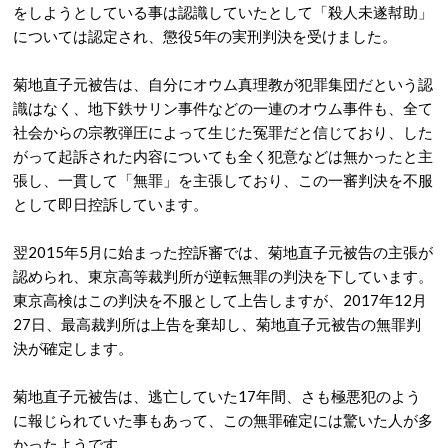
をしようとしている事は認識していたとして「殺人未遂幇助」
については認定され、懲役5年の実刑判決を受けました。
菊地直子元被告は、自分にオウム真理教が犯罪集団だという認
識はなく、地下鉄サリン事件などの一連のオウム事件も、全て
社会からの宗教弾圧によって生じた冤罪だと信じており、した
がって起訴された内容についても全く犯意などは無かったと主
張し、一貫して「無罪」を主張しており、この一審判決を不服
として即日控訴しています。
翌2015年5月に始まった控訴審では、菊地直子元被告の主張が
認められ、東京高等裁判所が逆転無罪の判決を下しています。
東京高検はこの判決を不服として上告しますが、2017年12月
27日、最高裁判所は上告を棄却し、菊地直子元被告の無罪判
決が確定します。
菊地直子元被告は、逃亡していた17年間、さも極悪犯のよう
に報じられていた事もあって、この無罪確定には驚いた人が多
かったようです。