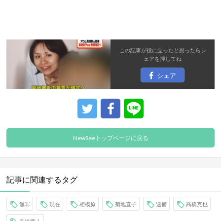
この記事が役に立ったと思ったら
シ
ェア
を押してね
シェア
NewSeeトップページに戻る
記事に関連するタグ
無罪
現在
相模原
菊地直子
逮捕
高橋克也