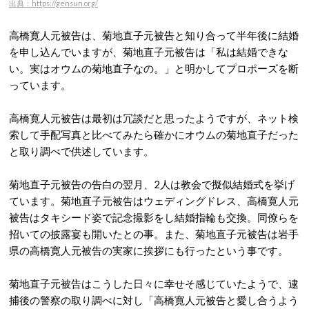
出典：https://gensun.org/
高橋寛人元被告は、菊地直子元被告と知り合って半年後に結婚
を申し込んでいますが、菊地直子元被告は「私は結婚できな
い。実はオウムの菊地直子なの。」と明かしてプロポーズを断
っています。
高橋寛人元被告は最初は冗談だと思ったようですが、ネット検
索して手配写真と比べてみたら確かにオウムの菊地直子だった
と取り調べで供述しています。
菊地直子元被告の告白の翌月、2人は教会で擬似結婚式を挙げ
ています。菊地直子元被告はウェディングドレス、高橋寛人元
被告はタキシード姿で記念撮影をし結婚指輪も交換。同僚らを
招いての披露宴も開いたとの事。また、菊地直子元被告は岩手
県の高橋寛人元被告の実家に挨拶にも行ったという事です。
菊地直子元被告はこうした日々に幸せそ感じていたようで、逮
捕後の警察の取り調べに対し「高橋寛人元被告と愛し合うよう