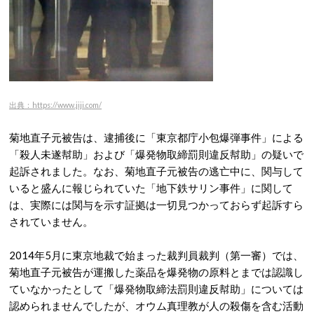
出典：https://www.jiji.com/
菊地直子元被告は、逮捕後に「東京都庁小包爆弾事件」による
「殺人未遂幇助」および「爆発物取締罰則違反幇助」の疑いで
起訴されました。なお、菊地直子元被告の逃亡中に、関与して
いると盛んに報じられていた「地下鉄サリン事件」に関して
は、実際には関与を示す証拠は一切見つかっておらず起訴すら
されていません。
2014年5月に東京地裁で始まった裁判員裁判（第一審）では、
菊地直子元被告が運搬した薬品を爆発物の原料とまでは認識し
ていなかったとして「爆発物取締法罰則違反幇助」については
認められませんでしたが、オウム真理教が人の殺傷を含む活動