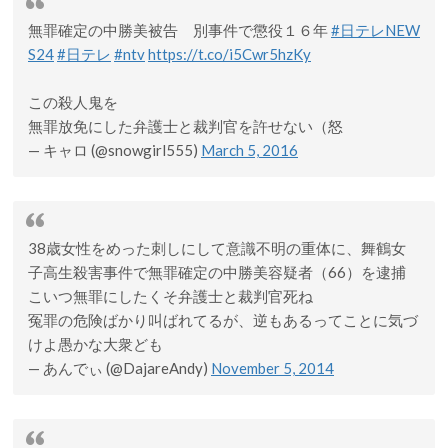
無罪確定の中勝美被告 別事件で懲役１６年
#日テレNEW
S24
#日テレ
#ntv
https://t.co/i5Cwr5hzKy
この殺人鬼を
無罪放免にした弁護士と裁判官を許せない（怒
— キャロ (@snowgirl555)
March 5, 2016
38歳女性をめった刺しにして意識不明の重体に、舞鶴女
子高生殺害事件で無罪確定の中勝美容疑者（66）を逮捕
こいつ無罪にしたくそ弁護士と裁判官死ね
冤罪の危険ばかり叫ばれてるが、逆もあるってことに気づ
けよ愚かな大衆ども
— あんでぃ (@DajareAndy)
November 5, 2014