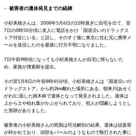
被害者の遺体発見までの経緯
小杉美穂さんは、2008年5月6日の22時過ぎに自宅を出て、翌
7日の0時50分頃に友人に電話をかけ「国道沿いのドラッグス
トア付近にいる」と話し、そのすぐ後に東京に住む兄に携帯メ
ールを送信したのを最後に行方不明になりました。
7日午前9時頃になっても小杉美穂さんが自宅に帰らないた
め、家族が捜索願を提出。
その翌5月8日の午前8時45分頃、小杉美穂さんは「国道沿いの
ドラッグストア」から約2km離れた場所にある、朝来川(あせく
がわ)に面した雑木林で遺体となって発見されました。遺体は
上から土や枯れ葉がかぶせられており、犯人が隠蔽しようとし
た形跡がありました。
被害者の小杉美穂さんの死因は司法解剖の結果、遺体は頭蓋骨
が砕かれており、頭部をバールのようなもので殴打された事に