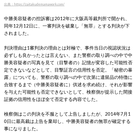
出典：https://zaitakudemamawork.com/
中勝美容疑者の控訴審は2012年に大阪高等裁判所で開かれ、
同年12月12日に、一審判決を破棄し「無罪」とする判決が下
されました。
判決理由は1審判決の理由とは対極で、事件当日の視認状況は
必ずしも良かったとは言えない、また警察の取り調べの中で中
勝美容疑者の写真を見て（目撃者の）記憶が変容した可能性否
定できないなどとして、目撃証言の信用性を否定。「秘密の暴
露」についても、警察の取り調べの中で次第に遺留品の特徴に
合致するまで（中勝美容疑者に）供述を求め続け、それが影響
を与えた可能性も否定できないとして、検察側が提示した間接
証拠の信用性をほぼ全て否定する内容でした。
検察側はこの判決を不服として上告しましたが、2014年7月1
0日に最高裁は上告を棄却し、中勝美容疑者の無罪が確定する
事になりました。