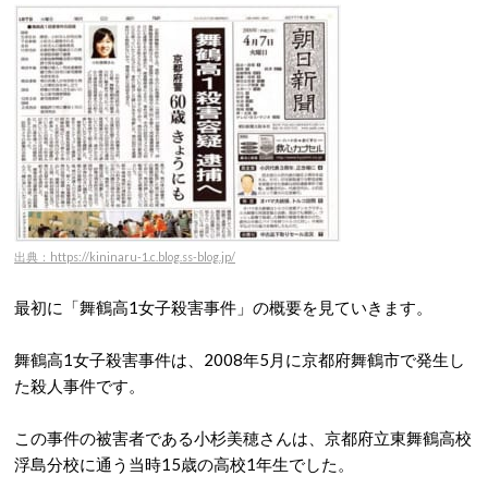
出典：https://kininaru-1.c.blog.ss-blog.jp/
最初に「舞鶴高1女子殺害事件」の概要を見ていきます。
舞鶴高1女子殺害事件は、2008年5月に京都府舞鶴市で発生し
た殺人事件です。
この事件の被害者である小杉美穂さんは、京都府立東舞鶴高校
浮島分校に通う当時15歳の高校1年生でした。