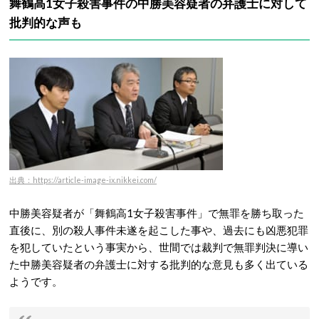
舞鶴高1女子殺害事件の中勝美容疑者の弁護士に対して
批判的な声も
出典：https://article-image-ix.nikkei.com/
中勝美容疑者が「舞鶴高1女子殺害事件」で無罪を勝ち取った
直後に、別の殺人事件未遂を起こした事や、過去にも凶悪犯罪
を犯していたという事実から、世間では裁判で無罪判決に導い
た中勝美容疑者の弁護士に対する批判的な意見も多く出ている
ようです。