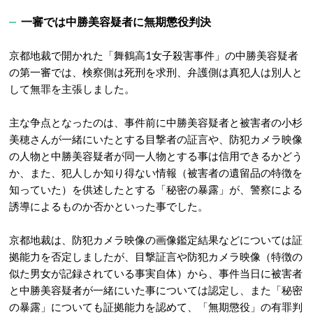
一審では中勝美容疑者に無期懲役判決
京都地裁で開かれた「舞鶴高1女子殺害事件」の中勝美容疑者
の第一審では、検察側は死刑を求刑、弁護側は真犯人は別人と
して無罪を主張しました。
主な争点となったのは、事件前に中勝美容疑者と被害者の小杉
美穂さんが一緒にいたとする目撃者の証言や、防犯カメラ映像
の人物と中勝美容疑者が同一人物とする事は信用できるかどう
か、また、犯人しか知り得ない情報（被害者の遺留品の特徴を
知っていた）を供述したとする「秘密の暴露」が、警察による
誘導によるものか否かといった事でした。
京都地裁は、防犯カメラ映像の画像鑑定結果などについては証
拠能力を否定しましたが、目撃証言や防犯カメラ映像（特徴の
似た男女が記録されている事実自体）から、事件当日に被害者
と中勝美容疑者が一緒にいた事については認定し、また「秘密
の暴露」についても証拠能力を認めて、「無期懲役」の有罪判