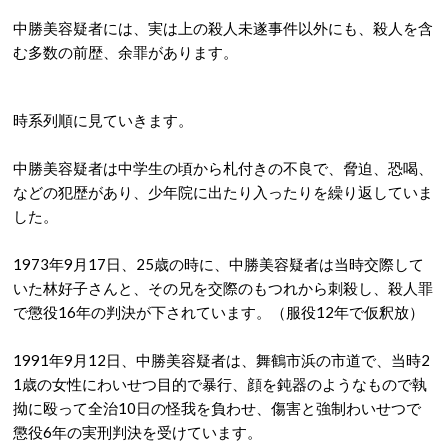
中勝美容疑者には、実は上の殺人未遂事件以外にも、殺人を含
む多数の前歴、余罪があります。
時系列順に見ていきます。
中勝美容疑者は中学生の頃から札付きの不良で、脅迫、恐喝、
などの犯歴があり、少年院に出たり入ったりを繰り返していま
した。
1973年9月17日、25歳の時に、中勝美容疑者は当時交際して
いた林好子さんと、その兄を交際のもつれから刺殺し、殺人罪
で懲役16年の判決が下されています。（服役12年で仮釈放）
1991年9月12日、中勝美容疑者は、舞鶴市浜の市道で、当時2
1歳の女性にわいせつ目的で暴行、顔を鈍器のようなもので執
拗に殴って全治10日の怪我を負わせ、傷害と強制わいせつで
懲役6年の実刑判決を受けています。