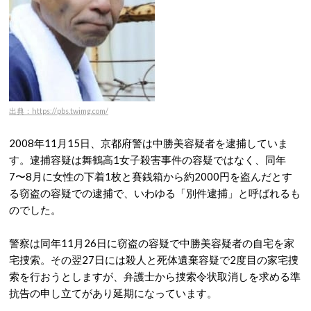
出典：https://pbs.twimg.com/
2008年11月15日、京都府警は中勝美容疑者を逮捕していま
す。逮捕容疑は舞鶴高1女子殺害事件の容疑ではなく、同年
7〜8月に女性の下着1枚と賽銭箱から約2000円を盗んだとす
る窃盗の容疑での逮捕で、いわゆる「別件逮捕」と呼ばれるも
のでした。
警察は同年11月26日に窃盗の容疑で中勝美容疑者の自宅を家
宅捜索。その翌27日には殺人と死体遺棄容疑で2度目の家宅捜
索を行おうとしますが、弁護士から捜索令状取消しを求める準
抗告の申し立てがあり延期になっています。