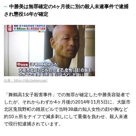
中勝美は無罪確定の4ヶ月後に別の殺人未遂事件で逮捕
され懲役16年が確定
出典：https://pbs.twimg.com/
「舞鶴高1女子殺害事件」での無罪が確定した中勝美容疑者で
したが、それからわずか4ヶ月後の2014年11月5日に、大阪市
北区兎我野町の雑居ビルで当時38歳の知人女性の顔や胸など
約10ヵ所をナイフで滅多刺しにして重傷を負わせ、殺人未遂
で現行犯逮捕されています。