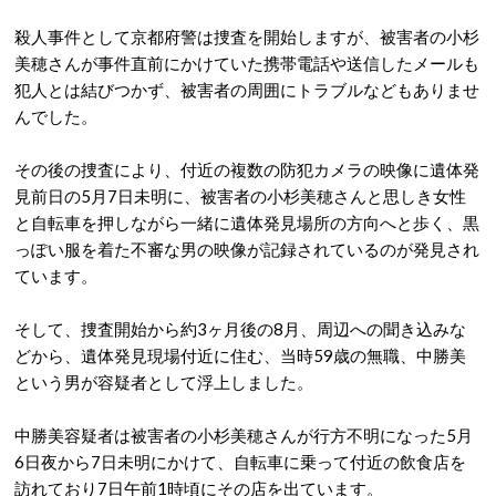
殺人事件として京都府警は捜査を開始しますが、被害者の小杉
美穂さんが事件直前にかけていた携帯電話や送信したメールも
犯人とは結びつかず、被害者の周囲にトラブルなどもありませ
んでした。
その後の捜査により、付近の複数の防犯カメラの映像に遺体発
見前日の5月7日未明に、被害者の小杉美穂さんと思しき女性
と自転車を押しながら一緒に遺体発見場所の方向へと歩く、黒
っぽい服を着た不審な男の映像が記録されているのが発見され
ています。
そして、捜査開始から約3ヶ月後の8月、周辺への聞き込みな
どから、遺体発見現場付近に住む、当時59歳の無職、中勝美
という男が容疑者として浮上しました。
中勝美容疑者は被害者の小杉美穂さんが行方不明になった5月
6日夜から7日未明にかけて、自転車に乗って付近の飲食店を
訪れており7日午前1時頃にその店を出ています。