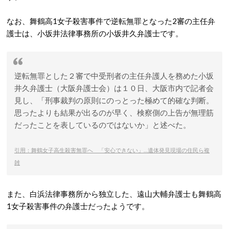
なお、舞鶴高1女子殺害事件で逆転無罪となった2審の主任弁
護士は、小坂井法律事務所の小坂井久弁護士です。
逆転無罪とした２審で中受刑者の主任弁護人を務めた小坂
井久弁護士（大阪弁護士会）は１０日、大阪市内で記者会
見し、「刑事裁判の原則にのっとった極めて的確な判断。
思ったよりも結果が出るのが早く、検察側の上告が無理筋
だったことを表しているのではないか」と述べた。
引用：
舞鶴女子高生殺害無罪へ 「安心できない」…遺体発見現場の住民ら複
雑
また、白浜法律事務所から独立した、遠山大輔弁護士も舞鶴高
1女子殺害事件の弁護士だったようです。