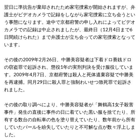
翌日に準抗告が棄却されたため家宅捜索が開始されますが、弁
護士がビデオカメラで記録をしながら家宅捜索に立ち会うとい
う事態になります。途中で京都府警の申し入れによってビデオ
カメラでの記録は中止されましたが、最終日（12月4日まで6
日間続けられた）まで弁護士が立ち会っての家宅捜索となって
います。
その後の2009年2月26日、中勝美容疑者は下着ドロ賽銭ドロ
の窃盗罪で起訴され、懲役1年の実刑判決を受け服役していま
す。2009年4月7日、京都府警は殺人と死体遺棄容疑で中勝美
を再逮捕。同月29日に殺人罪と強制わいせつ致死罪で起訴さ
れました。
その後の取り調べにより、中勝美容疑者が「舞鶴高1女子殺害
事件」発生の直後に事件の日に着ていた黒い服を捨てたり、所
有する数台の自転車の色を塗り替えていたり、数年前から所有
していたバールを紛失していたりと不可解な点が数々浮上しま
した。