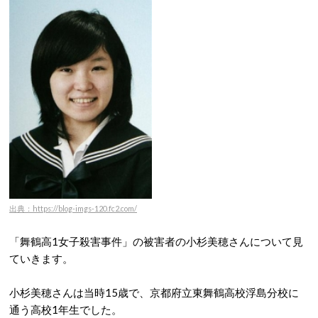
出典：https://blog-imgs-120.fc2.com/
「舞鶴高1女子殺害事件」の被害者の小杉美穂さんについて見
ていきます。
小杉美穂さんは当時15歳で、京都府立東舞鶴高校浮島分校に
通う高校1年生でした。