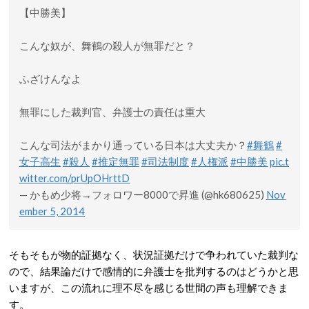
【中勝美】
こんな奴が、舞鶴の殺人が無罪だと？
ふざけんなよ
無罪にした裁判官、弁護士の責任は重大
こんな司法がまかり通っている日本は大丈夫か？
#舞鶴
#
女子高生
#殺人
#推定無罪
#司法制度
#人権派
#中勝美
pic.t
witter.com/prUpOHrttD
— かもめ少将→フォロワー8000で昇進 (@hk680625)
Nov
ember 5, 2014
そもそもが物的証拠なく、状況証拠だけで争われていた裁判な
ので、結果論だけで感情的に弁護士を批判するのはどうかと思
いますが、この流れに理不尽を感じる世間の声も理解できま
す。