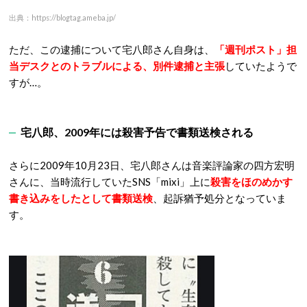
がらせを自らが連載する雑誌で公表したり、時には相手の個人
情報を雑誌で公開したりと、過激な行為を繰り返していまし
た。
ただ、いかに過激なことを書き合っていたとは言え、あくまで
編集者同士のやり取りだったので、逮捕騒ぎにまでは至らなか
ったのですが…。
宅八郎、1994年に当て逃げ容疑で逮捕される
宅八郎さんは1994年、自家用車で駐車場を出る時に隣に停ま
っていた車を擦ったにもかかわらず、そのまま走り去ったとし
て、
道路交通法違反（当て逃げ）の容疑で逮捕
されています。