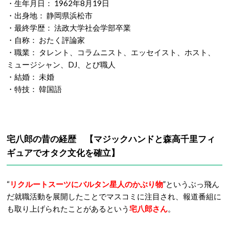
出典：http://www.takuhachiro.net/
プロフィール
・名前： 宅 八郎（たく はちろう）
・本名： 矢野 守啓（やの もりひろ）
・生年月日： 1962年8月19日