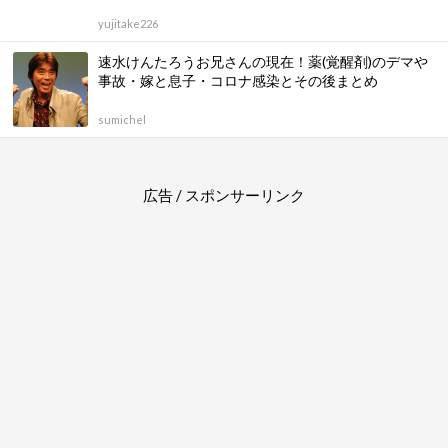
阿部美穂子の若い頃と現在！旦那チェソンヨンとの結
婚と子供(息子)・馴れ初めの韓国語講座も総まとめ
himawari
北野篤(ビートたけし長男)の現在！大学など学歴・結
婚や子供・広告代理店”博報堂”勤務も総まとめ
passpi
うつみ宮土理の若い頃と現在！今の年齢・旦那/愛川
欽也との結婚と子供や自宅も総まとめ
KABURAGIREMON
仁科克基の現在！元嫁の多岐川華子との離婚理由や浮
気・子供の有無も総まとめ
passpi
知念芽衣(知念里奈の妹)の現在！結婚した旦那や子
供・兄弟まとめ