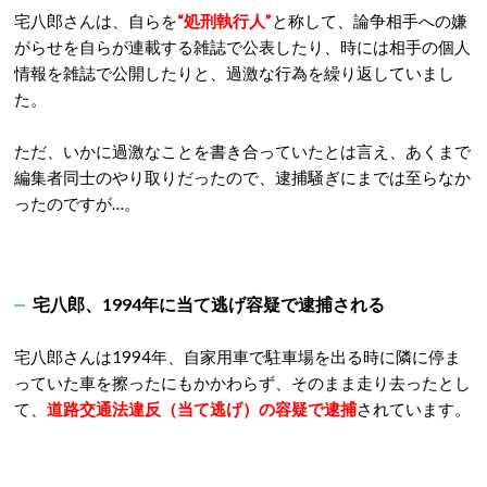
そんな宅八郎さんは、“オタク”としての演出なのか、単なる話
題作りなのか、とにかく周りの編集者やフリーライターとの衝
突が多く、まさに
誰彼かまわず攻撃をふっかけていた
んですよ
ね。
出典：https://ameblo.jp/
1990年の秋には、「月刊プレイボーイ」編集者の宮崎幸男さ
んとのいさかいを機に、フリーライター・小峯隆生さんとの間
に生じた誹謗中傷合戦が激化。
遂には、宅八郎さんは「
小峯隣人化計画
」と称する攻撃を仕掛
けて
裁判沙汰
にまで発展しています。
宅八郎さんは、自らを
“処刑執行人”
と称して、論争相手への嫌