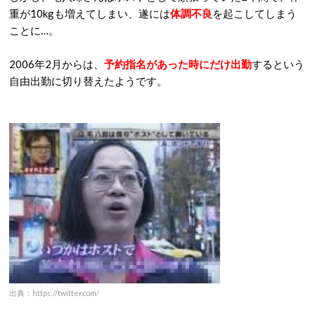
出典：https://twitter.com/
元々知名度が高かったこともありますが、その仕事っぷりが
「メレンゲの気持ち」や「オオカミ少年」などで紹介されるな
ど、宅八郎さんはそこそこの
人気ホスト
となったようです。
しかし、宅八郎さんはホストとして頑張っていた2年間で、体
重が10kgも増えてしまい、遂には
体調不良
を起こしてしまう