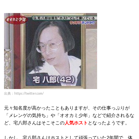
出典：http://takuhachiro.cocolog-nifty.com/
宅八郎の現在① 人気ホストとして活躍するも10kg太
る
そんな宅八郎さんは、2004年3月から初代ホストグランプリ王
者の鶴見一沙氏も在籍していた
新宿歌舞伎町のホストクラブ
「club G」でホストとしての活動
を始めました。