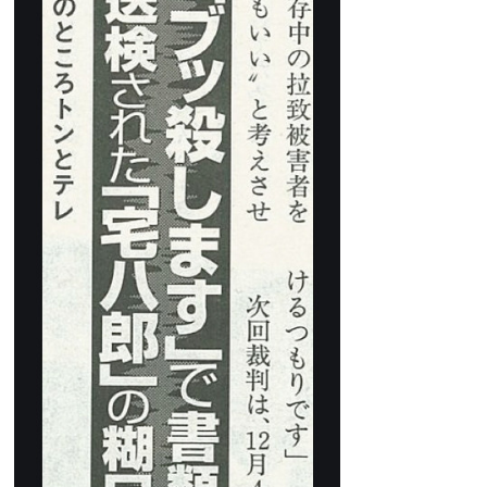
出典：https://blogtag.ameba.jp/
ただ、この逮捕について宅八郎さん自身は、
「週刊ポスト」担
当デスクとのトラブルによる、別件逮捕と主張
していたようで
すが…。
宅八郎、2009年には殺害予告で書類送検される
さらに2009年10月23日、宅八郎さんは音楽評論家の四方宏明
さんに、当時流行していたSNS「mixi」上に
殺害をほのめかす
書き込みをしたとして書類送検
、起訴猶予処分となっていま
す。