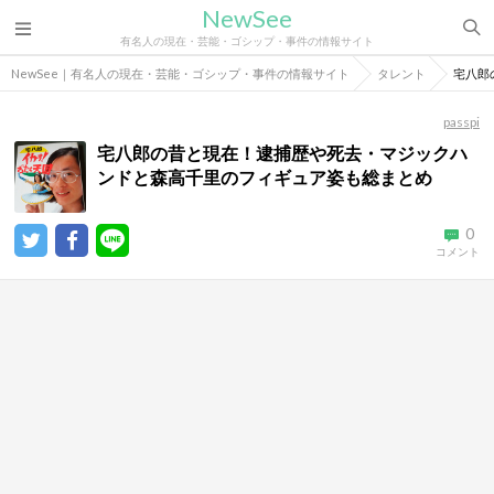
NewSee
有名人の現在・芸能・ゴシップ・事件の情報サイト
NewSee｜有名人の現在・芸能・ゴシップ・事件の情報サイト
タレント
宅八郎
passpi
宅八郎の昔と現在！逮捕歴や死去・マジックハ
ンドと森高千里のフィギュア姿も総まとめ
0
コメント