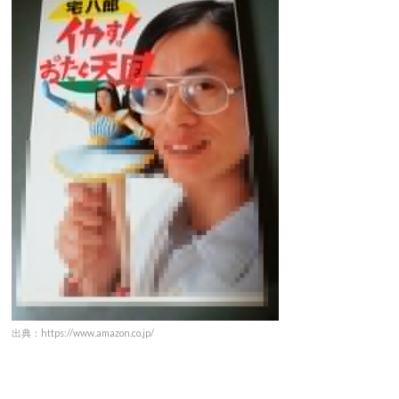
出典：https://www.instagram.com/
宅八郎さんは1990年2月、それまでも記事を書いていた「週刊
SPA!」上に、
「オタク評論家“宅八郎”」
として登場することに
なります。
翌年には…長髪にメガネ、
手にはマジックハンドと森高千里の
フィギュア
、さらにオタクの象徴とも言える紙袋を持つという
独自のスタイルで登場。
「天才・たけしの元気が出るテレビ!!」や「とんねるずの生で
ダラダラいかせて!!」など、人気番組に出演し、新たなオタク
文化を確立していきました。