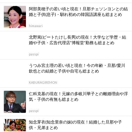
記事に関連するタグ
マジックハンド
宅八郎
昔
森高千里
死去
現在
逮捕
関連する記事
プリンセス天功の若い頃と現在！すっぴん・結婚・年
収や自宅も総まとめ
sumichel
山田勝己の現在！SASUKE手袋失格事件・自宅や名
言・結婚した嫁や子供・鉄工所社長の噂も総まとめ
sumichel