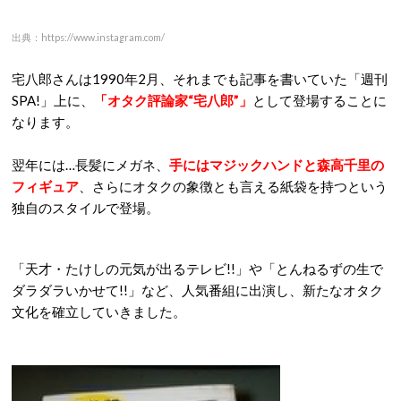
にも出演するのですが、対人関係が上手くいかず辞職に追い込
まれ、その後は
フリーライター
として活動することになりま
す。
出典：https://twitter.com/
無名時代、女子高生向けのファッション誌「プチセブン」に寄
稿するほどファッションにうるさかった宅八郎さんですが、
あ
る事件をきっかけにオタク文化に傾倒
していくことになりま
す。
そのある事件とは…“オタク”という概念が注目されるきっかけ
になった、
1989年の宮崎勤による東京・埼玉連続幼女誘拐殺
人事件
だったんですよね。