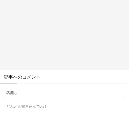
yujitake226
速水けんたろうお兄さんの現在！薬(覚醒剤)のデマや
事故・嫁と息子・コロナ感染とその後まとめ
sumichel
広告 / スポンサーリンク