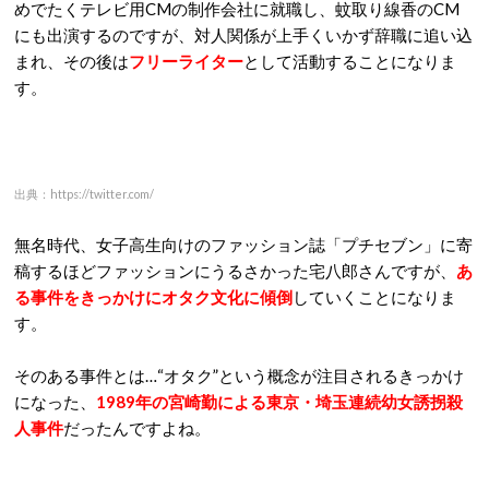
・出身地： 静岡県浜松市
・最終学歴： 法政大学社会学部卒業
・自称： おたく評論家
・職業： タレント、コラムニスト、エッセイスト、ホスト、
ミュージシャン、DJ、とび職人
・結婚： 未婚
・特技： 韓国語
宅八郎の昔の経歴 【マジックハンドと森高千里フィ
ギュアでオタク文化を確立】
“
リクルートスーツにバルタン星人のかぶり物
”というぶっ飛ん
だ就職活動を展開したことでマスコミに注目され、報道番組に
も取り上げられたことがあるという
宅八郎さん
。
めでたくテレビ用CMの制作会社に就職し、蚊取り線香のCM