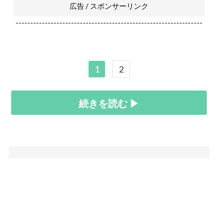
ね。
元々、ファッションから芸能関係まで幅広い知識を持ち、話題
も豊富で喋りも上手かった宅八郎さん。
もしも体調不良さえなければ、“頂点”まで…は無理としても、
ホストとして結構良いところまで行っていたかも知れません
ね。
宅八郎の現在② ロッカーやDJとしても活躍
-----------広告の後に次ページに続きます-----------
広告 / スポンサーリンク