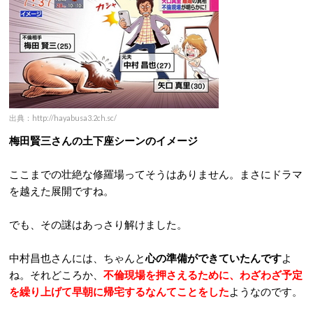
出典：http://hayabusa3.2ch.sc/
梅田賢三さんの土下座シーンのイメージ
ここまでの壮絶な修羅場ってそうはありません。まさにドラマ
を越えた展開ですね。
でも、その謎はあっさり解けました。
中村昌也さんには、ちゃんと
心の準備ができていたんです
よ
ね。それどころか、
不倫現場を押さえるために、わざわざ予定
を繰り上げて早朝に帰宅するなんてことをした
ようなのです。