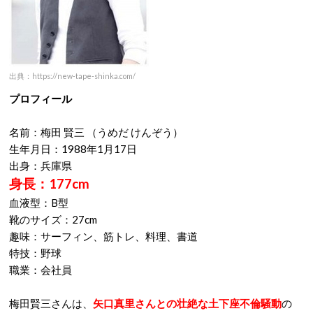
出典：https://new-tape-shinka.com/
プロフィール
名前：梅田 賢三 （うめだ けんぞう）
生年月日：1988年1月17日
出身：兵庫県
身長：177cm
血液型：B型
靴のサイズ：27cm
趣味：サーフィン、筋トレ、料理、書道
特技：野球
職業：会社員
梅田賢三さんは、
矢口真里さんとの壮絶な土下座不倫騒動
の