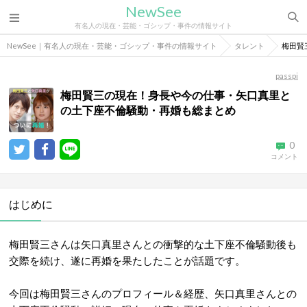
NewSee
有名人の現在・芸能・ゴシップ・事件の情報サイト
NewSee｜有名人の現在・芸能・ゴシップ・事件の情報サイト
タレント
梅田賢
passpi
梅田賢三の現在！身長や今の仕事・矢口真里と
の土下座不倫騒動・再婚も総まとめ
0
コメント
はじめに
梅田賢三さんは矢口真里さんとの衝撃的な土下座不倫騒動後も
交際を続け、遂に再婚を果たしたことが話題です。
今回は梅田賢三さんのプロフィール＆経歴、矢口真里さんとの