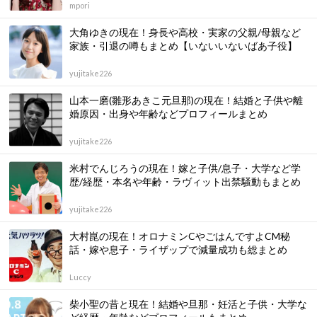
mpori
大角ゆきの現在！身長や高校・実家の父親/母親など
家族・引退の噂もまとめ【いないいないばあ子役】
yujitake226
山本一磨(雛形あきこ元旦那)の現在！結婚と子供や離
婚原因・出身や年齢などプロフィールまとめ
yujitake226
米村でんじろうの現在！嫁と子供/息子・大学など学
歴/経歴・本名や年齢・ラヴィット出禁騒動もまとめ
yujitake226
大村崑の現在！オロナミンCやごはんですよCM秘
話・嫁や息子・ライザップで減量成功も総まとめ
Luccy
柴小聖の昔と現在！結婚や旦那・妊活と子供・大学な