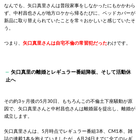
なんでも、矢口真里さんは普段家事をしなかったにもかかわら
ず、中村昌也さんが地方ロケから帰るたびに、ベッドカバーが
新品に取り替えられていたことを常々おかしいと感じていたそ
う。
つまり、
矢口真里さんは自宅不倫の常習犯だった
わけです。
矢口真里の離婚とレギュラー番組降板、そして活動休
止へ
その約3ヶ月後の5月30日、もちろんこの不倫土下座騒動が原
因で、矢口真里さんと中村昌也さんは離婚届を提出し、離婚が
成立します。
矢口真里さんは、5月時点でレギュラー番組3本、CM1本、雑
誌の連載1本を抱えていましたが、6月24日までに全てのレギ