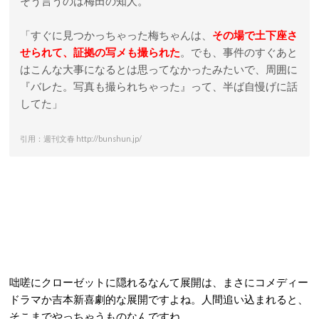
そう言うのは梅田の知人。
「すぐに見つかっちゃった梅ちゃんは、
その場で土下座さ
せられて、証拠の写メも撮られた
。でも、事件のすぐあと
はこんな大事になるとは思ってなかったみたいで、周囲に
『バレた。写真も撮られちゃった』って、半ば自慢げに話
してた」
引用：週刊文春 http://bunshun.jp/
咄嗟にクローゼットに隠れるなんて展開は、まさにコメディー
ドラマか吉本新喜劇的な展開ですよね。人間追い込まれると、
そこまでやっちゃうものなんですね。