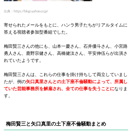
出典：https://blogs.yahoo.co.jp/
寄せられたメールをもとに、ハンラ男子たちがリアルタイムに
答える視聴者参加型番組でした。
梅田賢三さんの他にも、山本一慶さん、石井優斗さん、小宮路
勇人さん、鹿野宗健さん、高橋健汰さん、平安伸伍らが出演さ
れていたようです。
梅田賢三さんは、これらの仕事を掛け持ちして両立していまし
たが、例の
矢口真里さんとの土下座不倫騒動によって、所属し
ていた芸能事務所を解雇され、全ての仕事を失うことに
なりま
す。
梅田賢三と矢口真里の土下座不倫騒動まとめ