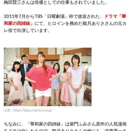
梅田賢三さんは俳優としての仕事もされていました。
2011年7月からTBS「日曜劇場」枠で放送された、
ドラマ「華
和家の四姉妹」
にて、ヒロインを務めた観月ありささんの元カ
レ役で出演しています。
出典：https://plaza.rakuten.co.jp/
ちなみに、「華和家の四姉妹」は柴門ふみさん原作の人気漫画
をドラマ化したもので、観月ありささんの他にも、遠藤憲一さ