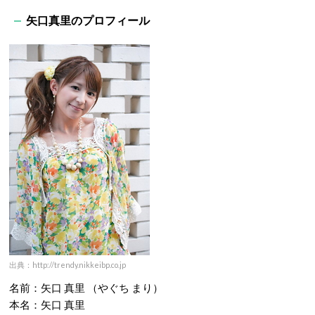
矢口真里のプロフィール
出典：http://trendy.nikkeibp.co.jp
名前：矢口 真里 （やぐち まり）
本名：矢口 真里