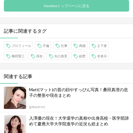
NewSeeトップページに戻る
記事に関連するタグ
プロフィール
不倫
仕事
再婚
土下座
梅田賢三
現在
矢口真里
経歴
非表示
関連する記事
Matt(マット)の昔の顔やすっぴん写真！桑田真澄の息
子の整形や現在まとめ
goboutree
入澤優の現在！大学退学の真相や出身高校・医学部諦
めて慶應大学大学院進学の近況も総まとめ