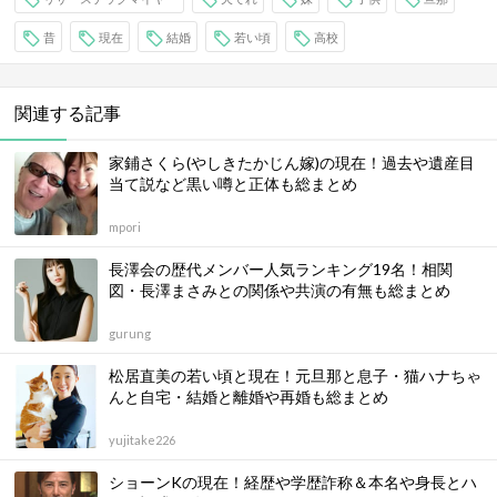
昔
現在
結婚
若い頃
高校
関連する記事
家鋪さくら(やしきたかじん嫁)の現在！過去や遺産目
当て説など黒い噂と正体も総まとめ
mpori
長澤会の歴代メンバー人気ランキング19名！相関
図・長澤まさみとの関係や共演の有無も総まとめ
gurung
松居直美の若い頃と現在！元旦那と息子・猫ハナちゃ
んと自宅・結婚と離婚や再婚も総まとめ
yujitake226
ショーンKの現在！経歴や学歴詐称＆本名や身長とハ