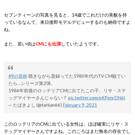
セブンティーンの写真を見ると、14歳でこれだけの美貌を持
っているなんて、来日後即モデルデビューするのも納得ですよ
ね。
また、若い頃は
CMにも出演
していたようです。
#9の音粋
聴きながら昔録ってた1980年代のTV CM観てい
たら…シリーズ第2弾。
1986年前後のロッテリアCMに出てたこの子、リサ・ステ
ッグマイヤーさんじゃない？
pic.twitter.com/eKPenrDN6I
— たばきよし (@tarban66)
February 9, 2021
このロッテリアのCMに出ている女性は、ほぼ確実にリサ・ス
テッグマイヤーさんですよね。このころはまだ無名の存在でし