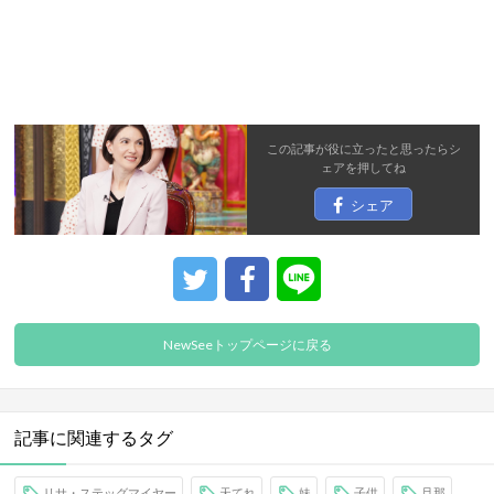
この記事が役に立ったと思ったら
シ
ェア
を押してね
シェア
NewSeeトップページに戻る
記事に関連するタグ
リサ・ステッグマイヤー
天てれ
妹
子供
旦那