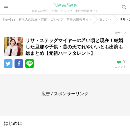
NewSee
有名人の現在・芸能・ゴシップ・事件の情報サイト
NewSee｜有名人の現在・芸能・ゴシップ・事件の情報サイト
タレント
リサ・
gurung
リサ・ステッグマイヤーの若い頃と現在！結婚
した旦那や子供・昔の天てれやいいとも出演も
総まとめ【元祖ハーフタレント】
0
コメント
広告 / スポンサーリンク
はじめに