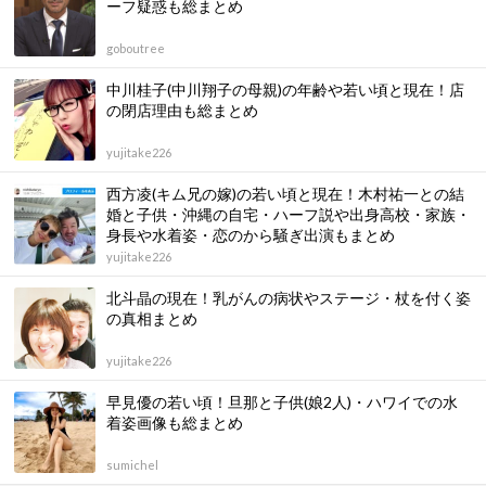
ーフ疑惑も総まとめ
goboutree
中川桂子(中川翔子の母親)の年齢や若い頃と現在！店
の閉店理由も総まとめ
yujitake226
西方凌(キム兄の嫁)の若い頃と現在！木村祐一との結
婚と子供・沖縄の自宅・ハーフ説や出身高校・家族・
身長や水着姿・恋のから騒ぎ出演もまとめ
yujitake226
北斗晶の現在！乳がんの病状やステージ・杖を付く姿
の真相まとめ
yujitake226
早見優の若い頃！旦那と子供(娘2人)・ハワイでの水
着姿画像も総まとめ
sumichel