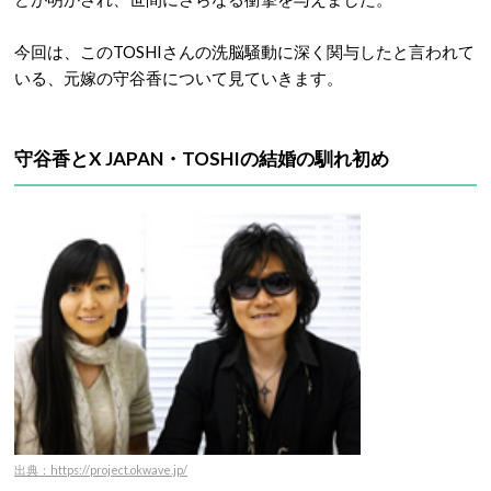
今回は、このTOSHIさんの洗脳騒動に深く関与したと言われて
いる、元嫁の守谷香について見ていきます。
守谷香とX JAPAN・TOSHIの結婚の馴れ初め
出典：https://project.okwave.jp/