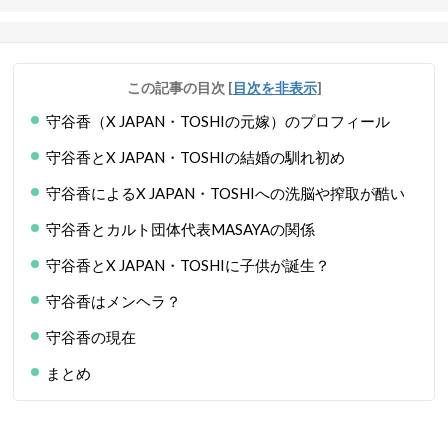
この記事の目次
[
目次を非表示
]
守谷香（X JAPAN・TOSHIの元嫁）のプロフィール
守谷香とX JAPAN・TOSHIの結婚の馴れ初め
守谷香によるX JAPAN・TOSHIへの洗脳や搾取が酷い
守谷香とカルト団体代表MASAYAの関係
守谷香とX JAPAN・TOSHIに子供が誕生？
守谷香はメンヘラ？
守谷香の現在
まとめ