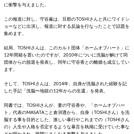
に衝撃を与えました。
この報道に対し、守谷薫は、旦那のTOSHIさんと共にワイドシ
ョーなどに出演し、報道に対する反論を行なったことで話題を
集めます。
結局、TOSHIさんは、このカルト団体「ホームオブハート」に
12年間籍を置いたのですが、2010年についに洗脳が解けて同
団体からの脱退を発表し、同年に守谷香との離婚も成立してい
ます。
そして、TOSHIさんは、2014年、自身が洗脳された経験を記
した手記「洗脳〜地獄の12年からの生還」を発表。
同書では、TOSHIさんが、妻の守谷香や、「ホームオブハー
ト」代表のMASATAこと倉渕透から、自身（TOSHIさん）を洗
脳する事を目的とした、激しい暴行やこれまでの（TOSHIさん
の）人生や人格を否定するような暴言を執拗に受けていた事な
どが明かされ、世間にさらなる衝撃を与えました。