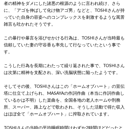
者の精神をダメにした諸悪の根源のように言われ続け、さら
に、「アゴを伸ばして化け物アゴ男」などと、TOSHIさんが持
っていた自身の容姿へのコンプレックスを刺激するような罵詈
雑言も吐かれたそうです。
この暴行や暴言を浴びせかける行為は、TOSHIさんが当時最も
信頼していた妻の守谷香も率先して行なっていたという事で
す。
こうした行為を長期にわたって繰り返された事で、TOSHIさん
は次第に精神を支配され、深い洗脳状態に陥ったようです。
そしてその後、TOSHIさんはこの「ホームオブハート」の宣伝
塔に仕立て上げられ、MASAYAの作詞作曲（本当に作詞作曲し
ているかは不明）した楽曲を、全国各地の老人ホームや刑務
所、スーパー、路上などで歌わされ、そうした活動で得た収入
はほぼ全て「ホームオブハート」に搾取されています。
TOSHIさんの当時の平均睡眠時間はわずか2時間ほどだったと