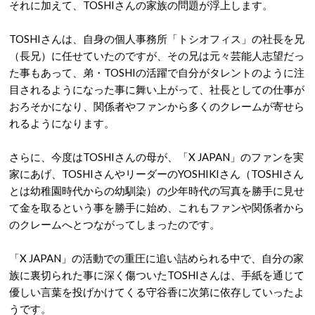
それに加えて、TOSHIさんの家族の問題が浮上します。
TOSHIさんは、自身の個人事務所「トシオフィス」の社長を兄
（長兄）に任せていたのですが、その兄は元々芸能人志望だっ
た事もあって、弟・TOSHIの活躍で自分がタレントのように注
目されるようになった事に舞い上がって、社長としての仕事が
おろそかになり、関係者やファンから多くのクレームが寄せら
れるようになります。
さらに、今度はTOSHIさんの母が、「X JAPAN」のファンを実
家にあげ、TOSHIさんやリーダーのYOSHIKIさん（TOSHIさん
とは幼稚園時代からの幼馴染）の少年時代の写真を勝手に見せ
て金を取るという事を勝手に始め、これもファンや関係者から
のクレームへとつながってしまったのです。
「X JAPAN」の活動での重圧に追い詰められる中で、自分の家
族に裏切られた事に深く傷ついたTOSHIさんは、手紙を通じて
優しい言葉を投げかけてくる守谷香に次第に依存していったよ
うです。