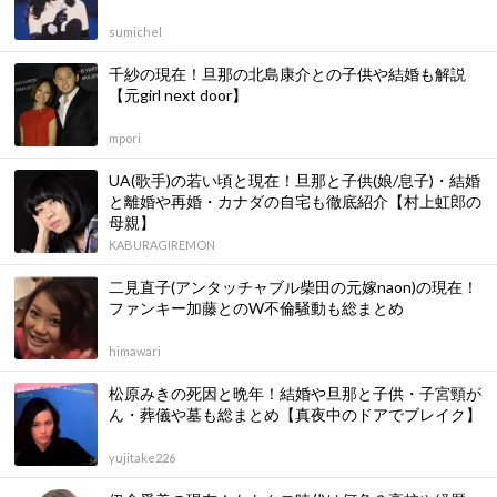
sumichel
千紗の現在！旦那の北島康介との子供や結婚も解説
【元girl next door】
mpori
UA(歌手)の若い頃と現在！旦那と子供(娘/息子)・結婚
と離婚や再婚・カナダの自宅も徹底紹介【村上虹郎の
母親】
KABURAGIREMON
二見直子(アンタッチャブル柴田の元嫁naon)の現在！
ファンキー加藤とのW不倫騒動も総まとめ
himawari
松原みきの死因と晩年！結婚や旦那と子供・子宮頸が
ん・葬儀や墓も総まとめ【真夜中のドアでブレイク】
yujitake226