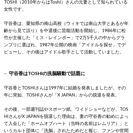
TOSHI（2010年からはToshi）さんの元妻として知られている
女性です。
守谷香は、愛知県の南山高校（ウィキでは南山大学とあるが年
齢から見て誤り）を中退後に芸能活動を開始し、1986年に松
竹が主催した「ミス・レインボー」で2万5千人の中からグラ
ンプリに選ばれ、1987年公開の映画「アイドルを探せ」でデ
ビューし、その後はアイドル歌手として活動していました。
守谷香はTOSHIの洗脳騒動で話題に
守谷香とTOSHIさんは1997年に結婚を発表しましたが、その
年に突如、TOSHIさんが「X JAPAN」からの脱退を発表。
その後、一部週刊誌やスポーツ紙、ワイドショーなどが、TOS
HIさんがX JAPANを脱退した理由は、妻の守谷香の勧めによっ
て入会した「ホームオブハート（当時の名前はレムリア）」と
いうカルト団体に「洗脳」されたためだと報じ、ファンや世間