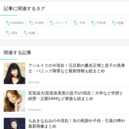
記事に関連するタグ
MASAYA
TOSHI
メンヘラ
子供
守谷香
洗脳
現在
結婚
関連する記事
アンルイスの今現在！元旦那の桑名正博と息子の美勇
士・パニック障害など最新情報も総まとめ
gurung
安室温大(安室奈美恵の息子)の現在！大学など学歴と
経歴・父親SAMなど家族も総まとめ
himawari
ちあきなおみの今現在！夫の死因や子供・引退の噂や
最新画像まとめ