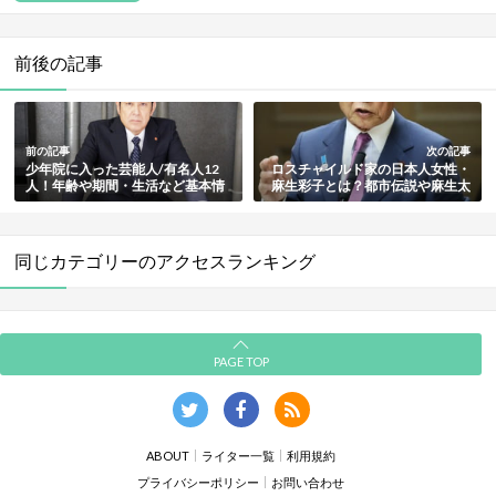
前後の記事
前の記事
次の記事
少年院に入った芸能人/有名人12
ロスチャイルド家の日本人女性・
人！年齢や期間・生活など基本情
麻生彩子とは？都市伝説や麻生太
報も解説【最新版】
郎との関係も総まとめ
同じカテゴリーのアクセスランキング
PAGE TOP
ABOUT
ライター一覧
利用規約
プライバシーポリシー
お問い合わせ