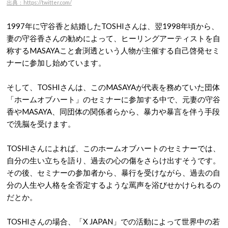
出典：https://twitter.com/
1997年に守谷香と結婚したTOSHIさんは、翌1998年頃から、
妻の守谷香さんの勧めによって、ヒーリングアーティストを自
称するMASAYAこと倉渕透という人物が主催する自己啓発セミ
ナーに参加し始めています。
そして、TOSHIさんは、このMASAYAが代表を務めていた団体
「ホームオブハート」のセミナーに参加する中で、元妻の守谷
香やMASAYA、同団体の関係者らから、暴力や暴言を伴う手段
で洗脳を受けます。
TOSHIさんによれば、このホームオブハートのセミナーでは、
自分の生い立ちを語り、過去の心の傷をさらけ出すそうです。
その後、セミナーの参加者から、暴行を受けながら、過去の自
分の人生や人格を全否定するような罵声を浴びせかけられるの
だとか。
TOSHIさんの場合、「X JAPAN」での活動によって世界中の若