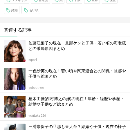
結婚
若い頃
関連する記事
佐藤江梨子の現在！旦那ケンと子供・若い頃の海老蔵
との破局原因まとめ
mpori
一色紗英の現在！若い頃や関東連合との関係・旦那や
子供も総まとめ
goboutree
植木由佳(西村博之の嫁)の現在！年齢・経歴や学歴・
結婚や子供など総まとめ
yujitake226
三浦奈保子の旦那も東大卒？結婚や子供・現在の様子