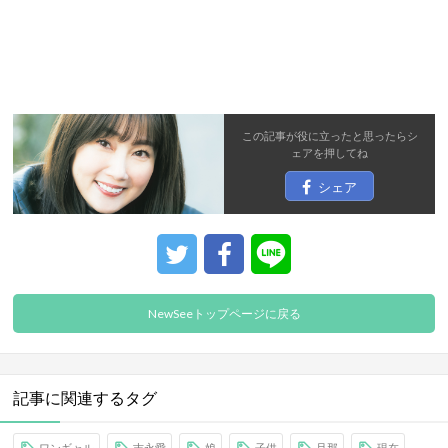
この記事が役に立ったと思ったら
シ
ェア
を押してね
シェア
NewSeeトップページに戻る
記事に関連するタグ
ワンギャル
吉永愛
娘
子供
旦那
現在