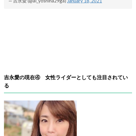
— 吉永愛 (@ai_yoshina29ga)
January 18, 2021
吉永愛の現在④ 女性ライダーとしても注目されてい
る