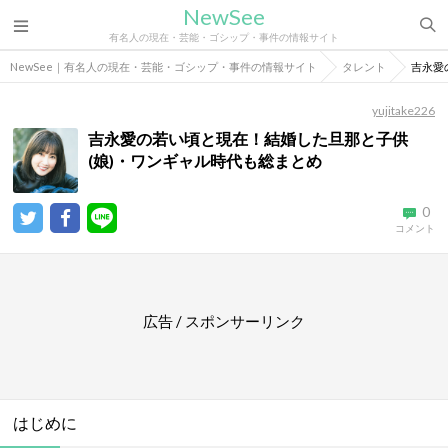
NewSee
有名人の現在・芸能・ゴシップ・事件の情報サイト
NewSee｜有名人の現在・芸能・ゴシップ・事件の情報サイト
タレント
吉永愛
yujitake226
吉永愛の若い頃と現在！結婚した旦那と子供
(娘)・ワンギャル時代も総まとめ
0
コメント
広告 / スポンサーリンク
はじめに