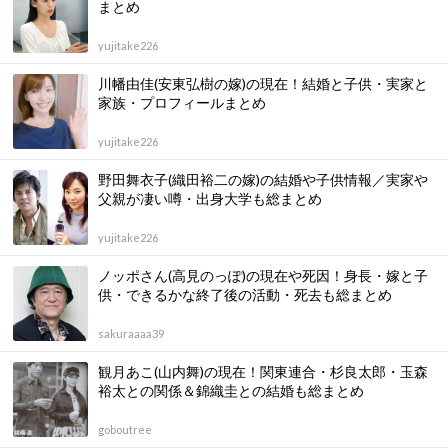
まとめ
yujitake226
川幡由佳(安東弘樹の嫁)の現在！結婚と子供・実家と
家族・プロフィールまとめ
yujitake226
野田舞衣子(織田裕二の嫁)の結婚や子供情報／実家や
父親が凄い噂・出身大学も総まとめ
yujitake226
ノッポさん(高見のっぽ)の現在や死因！身長・嫁と子
供・できるかな終了後の活動・死去も総まとめ
sakuraaaa39
観月あこ(山内舞)の現在！関東連合・杉良太郎・玉森
裕太との関係＆錦織圭との結婚も総まとめ
goboutree