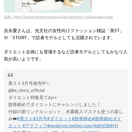
出典：https://instagrammernewsimg.s3.ap-northeast-1-ntt.wasabisys.com/
吉永愛さんは、光文社の女性向けファッション雑誌「美ST」
や「STORY」で読者モデルとしても活躍されています。
ダイエット企画にも登場するなど読者モデルとしてもかなり人
気が高いようです。
美スト3月号発売中✨
@be_story_official
ダイエット特集見てね👀
肋骨締めでダイエットにチャレンジしました！
付録の新リンクルショット、水素吸入マスクも使うの楽し
み❤️
#美スト
#3月号
#ダイエット
#肋骨締め
#肋骨締めダイ
エット
#アラフィフ
#model
pic.twitter.com/4zbhtSBdYH