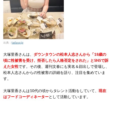
出典：
tadaup.jp
大塚里香さんは、
ダウンタウンの松本人志さんから「18歳の
頃に性被害を受け、拒否したら人格否定をされた」とSNSで訴
えた女性
です。その後、週刊文春にも実名＆顔出しで登場し、
松本人志さんからの性被害の詳細を語り、注目を集めていま
す。
大塚里香さんは10代の頃からタレント活動をしていて、
現在
はフードコーディネーター
として活動しています。