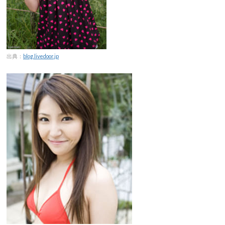
出典：
blog.livedoor.jp