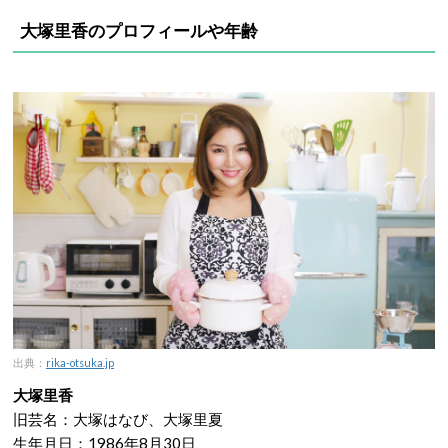
大塚里香のプロフィールや年齢
出典：
rika-otsuka.jp
大塚里香
旧芸名：大塚はなび、大塚里夏
生年月日：1986年8月30日