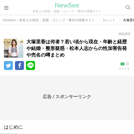
NewSee
有名人の現在・芸能・ゴシップ・事件の情報サイト
NewSee｜有名人の現在・芸能・ゴシップ・事件の情報サイト
タレント
大塚里
gurung
大塚里香は何者？若い頃から現在・年齢と経歴
や結婚・整形疑惑・松本人志からの性加害告発
や売名の噂まとめ
0
コメント
広告 / スポンサーリンク
はじめに