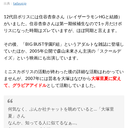
出典：
tadaup.jp
12代目ポリスには住谷杏奈さん（レイザーラモンHGと結婚）
がいました。住谷杏奈さんは第一期候補生なので1ヶ月だけポ
リスになった時期はズレていますが、ほぼ同期と言えます。
その後、「BIG BUST学園F組」というアダルトな雑誌に登場し
ていたほか、2005年公開で森山未來さん主演の「スクールデ
イズ」という映画にも出演しています。
ミニスカポリスの活動が終わった後の詳細な活動はわかってい
ませんが、2007年には芸名を大塚はなびから
大塚里夏に変え
て、グラビアアイドル
として活動していました。
何気なく、ぶんか社チャットを眺めていると…「大塚里
夏」さん
なんか、知ってる人に似てるなぁ…。