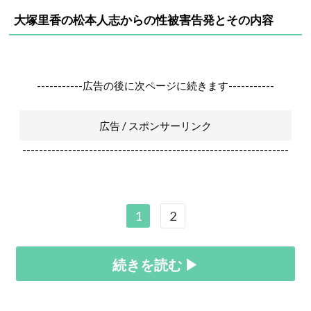
大塚里香の松本人志からの性被害告発とその内容
-----------広告の後に次ページに続きます-----------
広告 / スポンサーリンク
----------------------------------------------------------------
1
2
続きを読む ▶